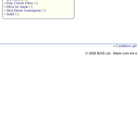
•
Pois Chiche Films
(1)
•
Rêve en Saule
(1)
•
Skol Diwan Gwengamp
(1)
•
Soleil
(1)
•
Conditions gé
© 2006 Bzh5 Ltd - Klask.com est es