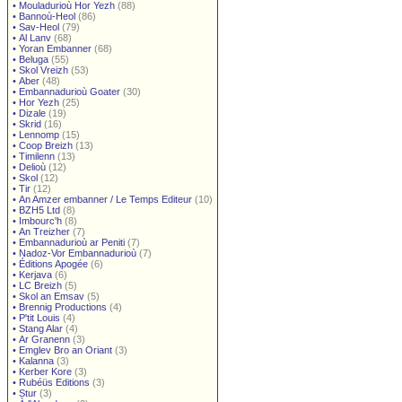
•
Mouladurioù Hor Yezh
(88)
•
Bannoù-Heol
(86)
•
Sav-Heol
(79)
•
Al Lanv
(68)
•
Yoran Embanner
(68)
•
Beluga
(55)
•
Skol Vreizh
(53)
•
Aber
(48)
•
Embannadurioù Goater
(30)
•
Hor Yezh
(25)
•
Dizale
(19)
•
Skrid
(16)
•
Lennomp
(15)
•
Coop Breizh
(13)
•
Timilenn
(13)
•
Delioù
(12)
•
Skol
(12)
•
Tir
(12)
•
An Amzer embanner / Le Temps Editeur
(10)
•
BZH5 Ltd
(8)
•
Imbourc'h
(8)
•
An Treizher
(7)
•
Embannadurioù ar Peniti
(7)
•
Nadoz-Vor Embannadurioù
(7)
•
Éditions Apogée
(6)
•
Kerjava
(6)
•
LC Breizh
(5)
•
Skol an Emsav
(5)
•
Brennig Productions
(4)
•
P'tit Louis
(4)
•
Stang Alar
(4)
•
Ar Granenn
(3)
•
Emglev Bro an Oriant
(3)
•
Kalanna
(3)
•
Kerber Kore
(3)
•
Rubéüs Editions
(3)
•
Stur
(3)