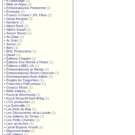
•
À l'Abordage
(2)
•
Bible en Anjou
(2)
•
Embannadurioù Penkermin
(2)
•
Evertype
(2)
•
France 3 Ouest / JPL Films
(2)
•
Serge Kergoat
(2)
•
Aérolyre
(1)
•
Albert René
(1)
•
Allah's Kanañ
(1)
•
Amzer Nevez
(1)
•
An Dalar
(1)
•
Ar Gripi
(1)
•
Auzou
(1)
•
Barn
(1)
•
BNC Productions
(1)
•
Diwan
(1)
•
Éditions Chapitre
(1)
•
Éditions d'un Monde à l'Autre
(1)
•
Éditions LABEL LN
(1)
•
Embannadurioù ar Mendu
(1)
•
Embannadurioù Breizh Odyssée
(1)
•
Emembannadur/Auto-édition
(1)
•
Emglev An Tiegezhioù
(1)
•
Frifurch/Le P'titFureteur
(1)
•
Goasco Music
(1)
•
IMAV éditions
(1)
•
Kuzul ar Brezhoneg
(1)
•
Kuzul Skoazell Sant-Brieg
(1)
•
L'Oz production
(1)
•
La Quincaille
(1)
•
Les Amis du Bois
(1)
•
Les Découvertes de la Luciole
(1)
•
Les éditions du Temps
(1)
•
Les Petits Chemins
(1)
•
Levr an Arzhez
(1)
•
Lionel Buannic Krouiñ
(1)
•
Mignoned Anjela
(1)
•
OE éditions
(1)