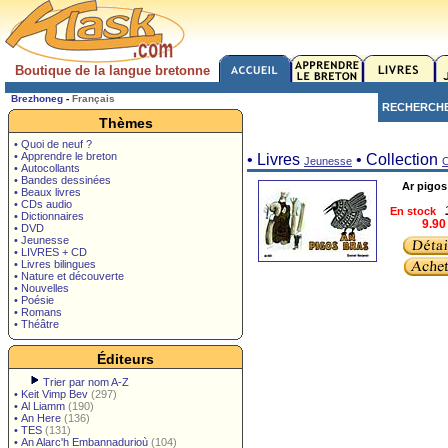
Boutique de la langue bretonne
Brezhoneg
-
Français
RECHERCH
Thèmes
• Quoi de neuf ?
• Apprendre le breton
• Livres
• Collection
Jeunesse
C
• Autocollants
• Bandes dessinées
Ar pigos
• Beaux livres
• CDs audio
En stock
• Dictionnaires
9.90
• DVD
• Jeunesse
• LIVRES + CD
• Livres bilingues
• Nature et découverte
• Nouvelles
• Poésie
• Romans
• Théâtre
Éditeurs
Trier par nom A-Z
•
Keit Vimp Bev
(297)
•
Al Liamm
(190)
•
An Here
(136)
•
TES
(131)
•
An Alarc'h Embannadurioù
(104)