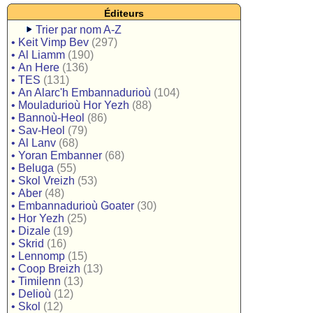
Éditeurs
Trier par nom A-Z
•
Keit Vimp Bev
(297)
•
Al Liamm
(190)
•
An Here
(136)
•
TES
(131)
•
An Alarc'h Embannadurioù
(104)
•
Mouladurioù Hor Yezh
(88)
•
Bannoù-Heol
(86)
•
Sav-Heol
(79)
•
Al Lanv
(68)
•
Yoran Embanner
(68)
•
Beluga
(55)
•
Skol Vreizh
(53)
•
Aber
(48)
•
Embannadurioù Goater
(30)
•
Hor Yezh
(25)
•
Dizale
(19)
•
Skrid
(16)
•
Lennomp
(15)
•
Coop Breizh
(13)
•
Timilenn
(13)
•
Delioù
(12)
•
Skol
(12)