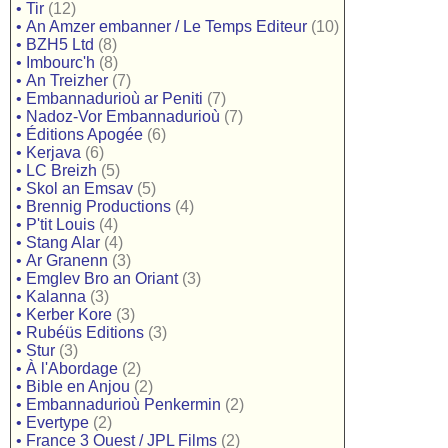
•
Tir
(12)
•
An Amzer embanner / Le Temps Editeur
(10)
•
BZH5 Ltd
(8)
•
Imbourc'h
(8)
•
An Treizher
(7)
•
Embannadurioù ar Peniti
(7)
•
Nadoz-Vor Embannadurioù
(7)
•
Éditions Apogée
(6)
•
Kerjava
(6)
•
LC Breizh
(5)
•
Skol an Emsav
(5)
•
Brennig Productions
(4)
•
P'tit Louis
(4)
•
Stang Alar
(4)
•
Ar Granenn
(3)
•
Emglev Bro an Oriant
(3)
•
Kalanna
(3)
•
Kerber Kore
(3)
•
Rubéüs Editions
(3)
•
Stur
(3)
•
À l'Abordage
(2)
•
Bible en Anjou
(2)
•
Embannadurioù Penkermin
(2)
•
Evertype
(2)
•
France 3 Ouest / JPL Films
(2)