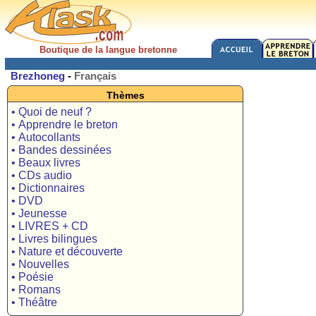
Boutique de la langue bretonne
Brezhoneg
-
Français
Thèmes
• Quoi de neuf ?
• Apprendre le breton
• Autocollants
• Bandes dessinées
• Beaux livres
• CDs audio
• Dictionnaires
• DVD
• Jeunesse
• LIVRES + CD
• Livres bilingues
• Nature et découverte
• Nouvelles
• Poésie
• Romans
• Théâtre