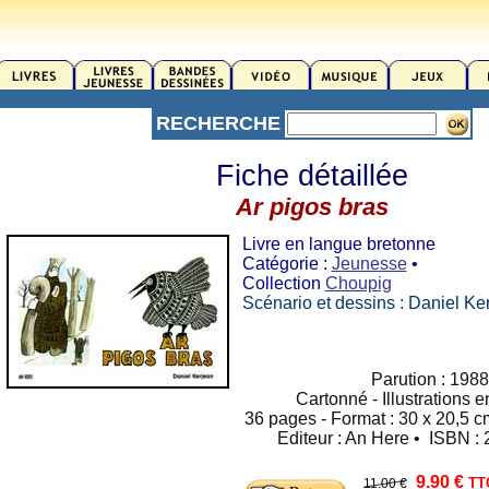
RECHERCHE
Fiche détaillée
Ar pigos bras
Livre en langue bretonne
Catégorie :
Jeunesse
•
Collection
Choupig
Scénario et dessins : Daniel Ke
Parution : 1988
Cartonné - Illustrations 
36 pages - Format : 30 x 20,5 cm
Editeur : An Here • ISBN 
9.90 €
TT
11.00 €