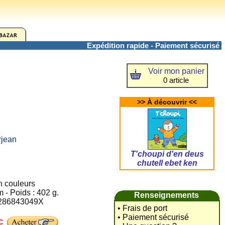
Expédition rapide - Paiement sécurisé
Voir mon panier
0 article
>> À découvrir <<
rjean
T'choupi d'en deus
chutell ebet ken
en couleurs
 - Poids : 402 g.
Renseignements
: 286843049X
• Frais de port
• Paiement sécurisé
C