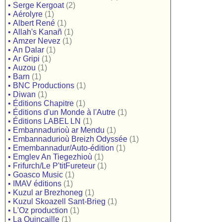
•
Serge Kergoat
(2)
•
Aérolyre
(1)
•
Albert René
(1)
•
Allah's Kanañ
(1)
•
Amzer Nevez
(1)
•
An Dalar
(1)
•
Ar Gripi
(1)
•
Auzou
(1)
•
Barn
(1)
•
BNC Productions
(1)
•
Diwan
(1)
•
Éditions Chapitre
(1)
•
Éditions d'un Monde à l'Autre
(1)
•
Éditions LABEL LN
(1)
•
Embannadurioù ar Mendu
(1)
•
Embannadurioù Breizh Odyssée
(1)
•
Emembannadur/Auto-édition
(1)
•
Emglev An Tiegezhioù
(1)
•
Frifurch/Le P'titFureteur
(1)
•
Goasco Music
(1)
•
IMAV éditions
(1)
•
Kuzul ar Brezhoneg
(1)
•
Kuzul Skoazell Sant-Brieg
(1)
•
L'Oz production
(1)
•
La Quincaille
(1)