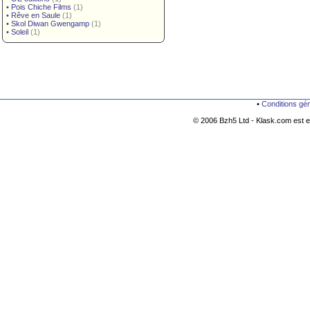
•
Pois Chiche Films
(1)
•
Rêve en Saule
(1)
•
Skol Diwan Gwengamp
(1)
•
Soleil
(1)
•
Conditions gé
© 2006 Bzh5 Ltd - Klask.com est es