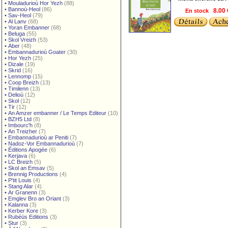
•
Mouladurioù Hor Yezh
(88)
•
Bannoù-Heol
(86)
En stock
8.00
•
Sav-Heol
(79)
•
Al Lanv
(68)
•
Yoran Embanner
(68)
•
Beluga
(55)
•
Skol Vreizh
(53)
•
Aber
(48)
•
Embannadurioù Goater
(30)
•
Hor Yezh
(25)
•
Dizale
(19)
•
Skrid
(16)
•
Lennomp
(15)
•
Coop Breizh
(13)
•
Timilenn
(13)
•
Delioù
(12)
•
Skol
(12)
•
Tir
(12)
•
An Amzer embanner / Le Temps Editeur
(10)
•
BZH5 Ltd
(8)
•
Imbourc'h
(8)
•
An Treizher
(7)
•
Embannadurioù ar Peniti
(7)
•
Nadoz-Vor Embannadurioù
(7)
•
Éditions Apogée
(6)
•
Kerjava
(6)
•
LC Breizh
(5)
•
Skol an Emsav
(5)
•
Brennig Productions
(4)
•
P'tit Louis
(4)
•
Stang Alar
(4)
•
Ar Granenn
(3)
•
Emglev Bro an Oriant
(3)
•
Kalanna
(3)
•
Kerber Kore
(3)
•
Rubéüs Editions
(3)
•
Stur
(3)