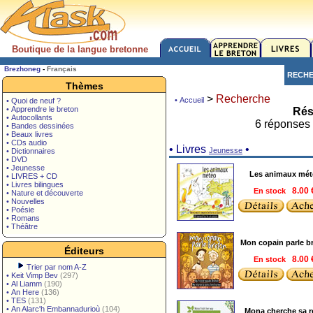
Boutique de la langue bretonne
Brezhoneg
-
Français
RECH
Thèmes
>
Recherche
• Accueil
• Quoi de neuf ?
• Apprendre le breton
Rés
• Autocollants
6 réponses 
• Bandes dessinées
• Beaux livres
• CDs audio
• Livres
•
Jeunesse
• Dictionnaires
• DVD
• Jeunesse
Les animaux mét
• LIVRES + CD
• Livres bilingues
En stock
8.00 
• Nature et découverte
• Nouvelles
• Poésie
• Romans
• Théâtre
Mon copain parle b
Éditeurs
En stock
8.00 
Trier par nom A-Z
•
Keit Vimp Bev
(297)
•
Al Liamm
(190)
•
An Here
(136)
•
TES
(131)
•
An Alarc'h Embannadurioù
(104)
Mona cherche sa r