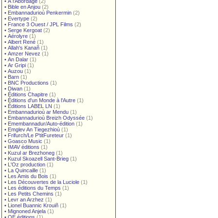
•
À l'Abordage
(2)
•
Bible en Anjou
(2)
•
Embannadurioù Penkermin
(2)
•
Evertype
(2)
•
France 3 Ouest / JPL Films
(2)
•
Serge Kergoat
(2)
•
Aérolyre
(1)
•
Albert René
(1)
•
Allah's Kanañ
(1)
•
Amzer Nevez
(1)
•
An Dalar
(1)
•
Ar Gripi
(1)
•
Auzou
(1)
•
Barn
(1)
•
BNC Productions
(1)
•
Diwan
(1)
•
Éditions Chapitre
(1)
•
Éditions d'un Monde à l'Autre
(1)
•
Éditions LABEL LN
(1)
•
Embannadurioù ar Mendu
(1)
•
Embannadurioù Breizh Odyssée
(1)
•
Emembannadur/Auto-édition
(1)
•
Emglev An Tiegezhioù
(1)
•
Frifurch/Le P'titFureteur
(1)
•
Goasco Music
(1)
•
IMAV éditions
(1)
•
Kuzul ar Brezhoneg
(1)
•
Kuzul Skoazell Sant-Brieg
(1)
•
L'Oz production
(1)
•
La Quincaille
(1)
•
Les Amis du Bois
(1)
•
Les Découvertes de la Luciole
(1)
•
Les éditions du Temps
(1)
•
Les Petits Chemins
(1)
•
Levr an Arzhez
(1)
•
Lionel Buannic Krouiñ
(1)
•
Mignoned Anjela
(1)
•
OE éditions
(1)