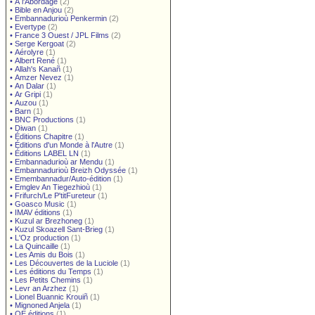
•
À l'Abordage
(2)
•
Bible en Anjou
(2)
•
Embannadurioù Penkermin
(2)
•
Evertype
(2)
•
France 3 Ouest / JPL Films
(2)
•
Serge Kergoat
(2)
•
Aérolyre
(1)
•
Albert René
(1)
•
Allah's Kanañ
(1)
•
Amzer Nevez
(1)
•
An Dalar
(1)
•
Ar Gripi
(1)
•
Auzou
(1)
•
Barn
(1)
•
BNC Productions
(1)
•
Diwan
(1)
•
Éditions Chapitre
(1)
•
Éditions d'un Monde à l'Autre
(1)
•
Éditions LABEL LN
(1)
•
Embannadurioù ar Mendu
(1)
•
Embannadurioù Breizh Odyssée
(1)
•
Emembannadur/Auto-édition
(1)
•
Emglev An Tiegezhioù
(1)
•
Frifurch/Le P'titFureteur
(1)
•
Goasco Music
(1)
•
IMAV éditions
(1)
•
Kuzul ar Brezhoneg
(1)
•
Kuzul Skoazell Sant-Brieg
(1)
•
L'Oz production
(1)
•
La Quincaille
(1)
•
Les Amis du Bois
(1)
•
Les Découvertes de la Luciole
(1)
•
Les éditions du Temps
(1)
•
Les Petits Chemins
(1)
•
Levr an Arzhez
(1)
•
Lionel Buannic Krouiñ
(1)
•
Mignoned Anjela
(1)
•
OE éditions
(1)