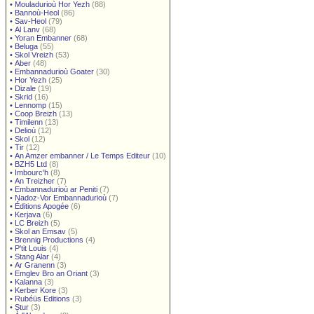
•
Mouladurioù Hor Yezh
(88)
•
Bannoù-Heol
(86)
•
Sav-Heol
(79)
•
Al Lanv
(68)
•
Yoran Embanner
(68)
•
Beluga
(55)
•
Skol Vreizh
(53)
•
Aber
(48)
•
Embannadurioù Goater
(30)
•
Hor Yezh
(25)
•
Dizale
(19)
•
Skrid
(16)
•
Lennomp
(15)
•
Coop Breizh
(13)
•
Timilenn
(13)
•
Delioù
(12)
•
Skol
(12)
•
Tir
(12)
•
An Amzer embanner / Le Temps Editeur
(10)
•
BZH5 Ltd
(8)
•
Imbourc'h
(8)
•
An Treizher
(7)
•
Embannadurioù ar Peniti
(7)
•
Nadoz-Vor Embannadurioù
(7)
•
Éditions Apogée
(6)
•
Kerjava
(6)
•
LC Breizh
(5)
•
Skol an Emsav
(5)
•
Brennig Productions
(4)
•
P'tit Louis
(4)
•
Stang Alar
(4)
•
Ar Granenn
(3)
•
Emglev Bro an Oriant
(3)
•
Kalanna
(3)
•
Kerber Kore
(3)
•
Rubéüs Editions
(3)
•
Stur
(3)