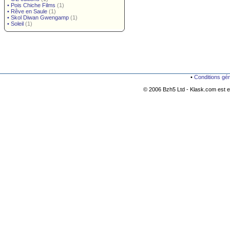
•
Pois Chiche Films
(1)
•
Rêve en Saule
(1)
•
Skol Diwan Gwengamp
(1)
•
Soleil
(1)
•
Conditions gé
© 2006 Bzh5 Ltd - Klask.com est es