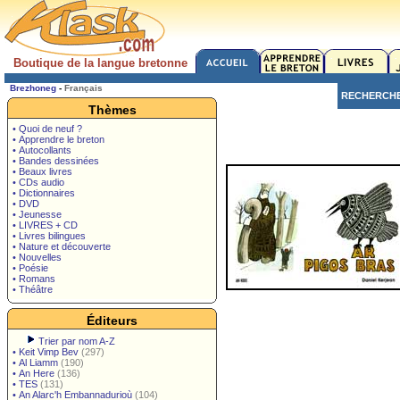
Boutique de la langue bretonne
Brezhoneg
-
Français
RECHERCH
Thèmes
• Quoi de neuf ?
• Apprendre le breton
• Autocollants
• Bandes dessinées
• Beaux livres
• CDs audio
• Dictionnaires
• DVD
• Jeunesse
• LIVRES + CD
• Livres bilingues
• Nature et découverte
• Nouvelles
• Poésie
• Romans
• Théâtre
Éditeurs
Trier par nom A-Z
•
Keit Vimp Bev
(297)
•
Al Liamm
(190)
•
An Here
(136)
•
TES
(131)
•
An Alarc'h Embannadurioù
(104)