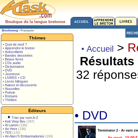
Boutique de la langue bretonne
Brezhoneg
-
Français
RECH
Thèmes
>
R
• Quoi de neuf ?
• Accueil
• Apprendre le breton
• Autocollants
• Bandes dessinées
Résultats
• Beaux livres
• CDs audio
• Dictionnaires
32 réponse
• DVD
• Jeunesse
• LIVRES + CD
• Livres bilingues
• Nature et découverte
• Nouvelles
• Poésie
• Romans
• Théâtre
Éditeurs
• DVD
Trier par nom A-Z
•
Keit Vimp Bev
(297)
•
Al Liamm
(190)
•
An Here
(136)
Terminator 2 - Ar varn z
•
TES
(131)
•
An Alarc'h Embannadurioù
(104)
En stock
15.00 