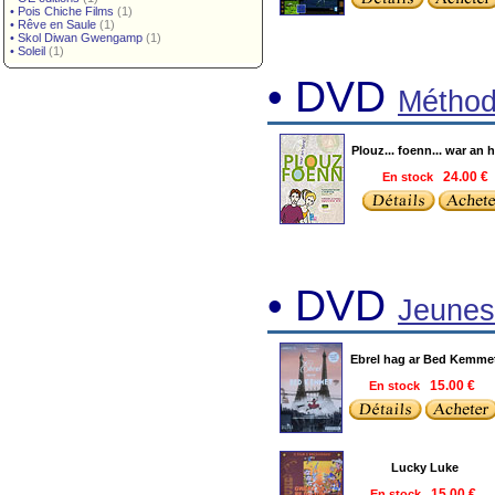
•
Pois Chiche Films
(1)
•
Rêve en Saule
(1)
•
Skol Diwan Gwengamp
(1)
•
Soleil
(1)
• DVD
Méthod
Plouz... foenn... war an h
En stock
24.00 €
• DVD
Jeunes
Ebrel hag ar Bed Kemme
En stock
15.00 €
Lucky Luke
En stock
15.00 €