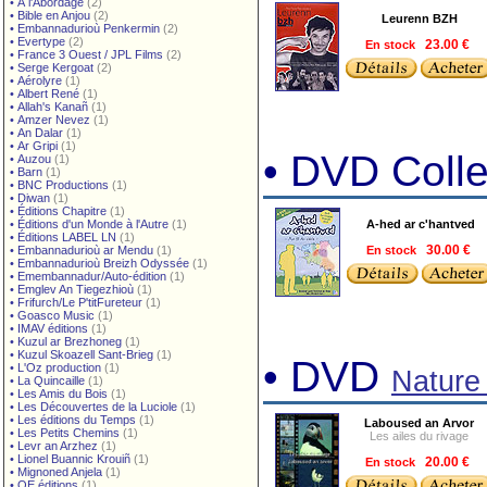
•
À l'Abordage
(2)
•
Bible en Anjou
(2)
Leurenn BZH
•
Embannadurioù Penkermin
(2)
•
Evertype
(2)
En stock
23.00 €
•
France 3 Ouest / JPL Films
(2)
•
Serge Kergoat
(2)
•
Aérolyre
(1)
•
Albert René
(1)
•
Allah's Kanañ
(1)
•
Amzer Nevez
(1)
•
An Dalar
(1)
•
Ar Gripi
(1)
• DVD Coll
•
Auzou
(1)
•
Barn
(1)
•
BNC Productions
(1)
•
Diwan
(1)
•
Éditions Chapitre
(1)
•
Éditions d'un Monde à l'Autre
(1)
A-hed ar c'hantved
•
Éditions LABEL LN
(1)
•
Embannadurioù ar Mendu
(1)
En stock
30.00 €
•
Embannadurioù Breizh Odyssée
(1)
•
Emembannadur/Auto-édition
(1)
•
Emglev An Tiegezhioù
(1)
•
Frifurch/Le P'titFureteur
(1)
•
Goasco Music
(1)
•
IMAV éditions
(1)
•
Kuzul ar Brezhoneg
(1)
•
Kuzul Skoazell Sant-Brieg
(1)
• DVD
•
L'Oz production
(1)
Nature
•
La Quincaille
(1)
•
Les Amis du Bois
(1)
•
Les Découvertes de la Luciole
(1)
•
Les éditions du Temps
(1)
Laboused an Arvor
•
Les Petits Chemins
(1)
Les ailes du rivage
•
Levr an Arzhez
(1)
•
Lionel Buannic Krouiñ
(1)
En stock
20.00 €
•
Mignoned Anjela
(1)
•
OE éditions
(1)