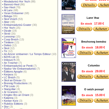
•
Mouladurioù Hor Yezh
(88)
•
Bannoù-Heol
(86)
•
Sav-Heol
(79)
•
Al Lanv
(68)
•
Yoran Embanner
(68)
•
Beluga
(55)
Lann Vraz
•
Skol Vreizh
(53)
•
Aber
(48)
En stock
17.00 €
•
Embannadurioù Goater
(30)
•
Hor Yezh
(25)
•
Dizale
(19)
•
Skrid
(16)
•
Lennomp
(15)
•
Coop Breizh
(13)
Brezhoneg bemdez
•
Timilenn
(13)
•
Delioù
(12)
En stock
18.00 €
•
Skol
(12)
•
Tir
(12)
•
An Amzer embanner / Le Temps Editeur
(10)
•
BZH5 Ltd
(8)
•
Imbourc'h
(8)
•
An Treizher
(7)
Columbo
•
Embannadurioù ar Peniti
(7)
•
Nadoz-Vor Embannadurioù
(7)
En stock
29.00 €
•
Éditions Apogée
(6)
•
Kerjava
(6)
•
LC Breizh
(5)
•
Skol an Emsav
(5)
•
Brennig Productions
(4)
•
P'tit Louis
(4)
•
Stang Alar
(4)
O seizh posupl
•
Ar Granenn
(3)
•
Emglev Bro an Oriant
(3)
En stock
15.00 €
•
Kalanna
(3)
•
Kerber Kore
(3)
•
Rubéüs Editions
(3)
•
Stur
(3)