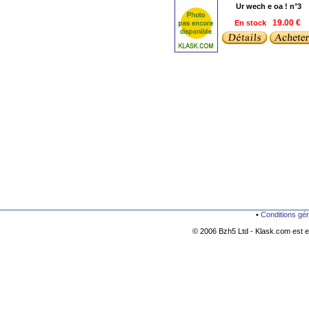
Ur wech e oa ! n°3
En stock
19.00 €
•
Conditions gé
© 2006 Bzh5 Ltd - Klask.com est es