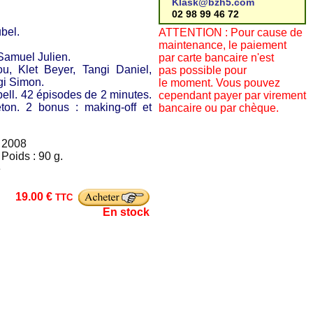
Klask@bzh5.com
02 98 99 46 72
bel.
ATTENTION : Pour cause de
maintenance, le paiement
 Samuel Julien.
par carte bancaire n'est
, Klet Beyer, Tangi Daniel,
pas possible pour
gi Simon.
le moment. Vous pouvez
ell. 42 épisodes de 2 minutes.
cependant payer par virement
eton. 2 bonus : making-off et
bancaire ou par chèque.
 2008
Poids : 90 g.
e
19.00 €
TTC
En stock