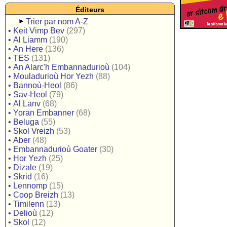
Éditeurs
Trier par nom A-Z
•
Keit Vimp Bev
(297)
•
Al Liamm
(190)
•
An Here
(136)
•
TES
(131)
•
An Alarc'h Embannadurioù
(104)
•
Mouladurioù Hor Yezh
(88)
•
Bannoù-Heol
(86)
•
Sav-Heol
(79)
•
Al Lanv
(68)
•
Yoran Embanner
(68)
•
Beluga
(55)
•
Skol Vreizh
(53)
•
Aber
(48)
•
Embannadurioù Goater
(30)
•
Hor Yezh
(25)
•
Dizale
(19)
•
Skrid
(16)
•
Lennomp
(15)
•
Coop Breizh
(13)
•
Timilenn
(13)
•
Delioù
(12)
•
Skol
(12)