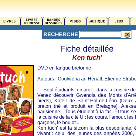
RECHERCHE
Fiche détaillée
Ken tuch'
DVD en langue bretonne
Auteurs : Goulwena an Henaff, Etienne Strube
Sept étudiants, un prof... dans la cuisine de l
Venez découvrir Gwenola des Monts d'Arré
pieds), Katell de Saint-Pol-de-Léon (Doux J
breton (né et produit en Bretagne), Aleks
parisienne... Tous étudient à la fac. Et tous 
la cuisine de la cité U : les cours, l'amour, les f
garçons, le boulot...
Ken tuch' est la sitcom la plus désopilante, 
vivant : celui des jeunes des années 2000, 