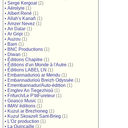
•
Serge Kergoat
(2)
•
Aérolyre
(1)
•
Albert René
(1)
•
Allah's Kanañ
(1)
•
Amzer Nevez
(1)
•
An Dalar
(1)
•
Ar Gripi
(1)
•
Auzou
(1)
•
Barn
(1)
•
BNC Productions
(1)
•
Diwan
(1)
•
Éditions Chapitre
(1)
•
Éditions d'un Monde à l'Autre
(1)
•
Éditions LABEL LN
(1)
•
Embannadurioù ar Mendu
(1)
•
Embannadurioù Breizh Odyssée
(1)
•
Emembannadur/Auto-édition
(1)
•
Emglev An Tiegezhioù
(1)
•
Frifurch/Le P'titFureteur
(1)
•
Goasco Music
(1)
•
IMAV éditions
(1)
•
Kuzul ar Brezhoneg
(1)
•
Kuzul Skoazell Sant-Brieg
(1)
•
L'Oz production
(1)
•
La Quincaille
(1)