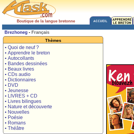
Boutique de la langue bretonne
Brezhoneg
-
Français
Thèmes
• Quoi de neuf ?
• Apprendre le breton
• Autocollants
• Bandes dessinées
• Beaux livres
• CDs audio
• Dictionnaires
• DVD
• Jeunesse
• LIVRES + CD
• Livres bilingues
• Nature et découverte
• Nouvelles
• Poésie
• Romans
• Théâtre