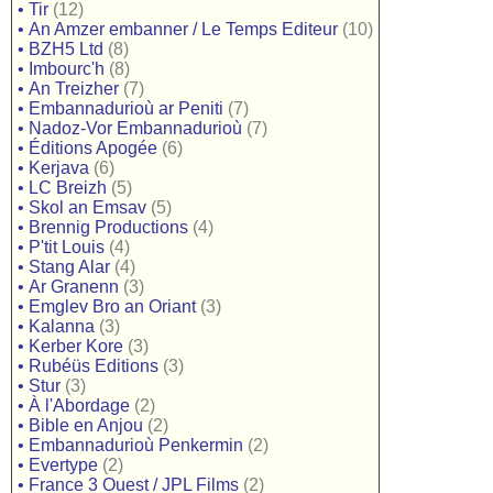
•
Tir
(12)
•
An Amzer embanner / Le Temps Editeur
(10)
•
BZH5 Ltd
(8)
•
Imbourc'h
(8)
•
An Treizher
(7)
•
Embannadurioù ar Peniti
(7)
•
Nadoz-Vor Embannadurioù
(7)
•
Éditions Apogée
(6)
•
Kerjava
(6)
•
LC Breizh
(5)
•
Skol an Emsav
(5)
•
Brennig Productions
(4)
•
P'tit Louis
(4)
•
Stang Alar
(4)
•
Ar Granenn
(3)
•
Emglev Bro an Oriant
(3)
•
Kalanna
(3)
•
Kerber Kore
(3)
•
Rubéüs Editions
(3)
•
Stur
(3)
•
À l'Abordage
(2)
•
Bible en Anjou
(2)
•
Embannadurioù Penkermin
(2)
•
Evertype
(2)
•
France 3 Ouest / JPL Films
(2)