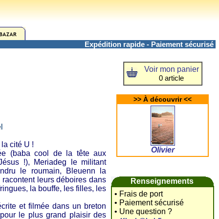
Expédition rapide - Paiement sécurisé
Voir mon panier
0 article
>> À découvrir <<
l
a cité U !
Olivier
e (baba cool de la tête aux
ésus !), Meriadeg le militant
andru le roumain, Bleuenn la
se racontent leurs déboires dans
Renseignements
ringues, la bouffe, les filles, les
• Frais de port
• Paiement sécurisé
écrite et filmée dans un breton
• Une question ?
pour le plus grand plaisir des