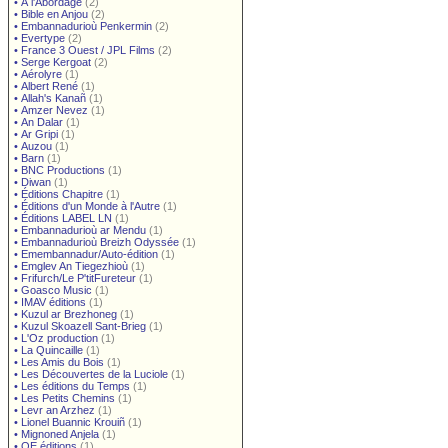
•
À l'Abordage
(2)
•
Bible en Anjou
(2)
•
Embannadurioù Penkermin
(2)
•
Evertype
(2)
•
France 3 Ouest / JPL Films
(2)
•
Serge Kergoat
(2)
•
Aérolyre
(1)
•
Albert René
(1)
•
Allah's Kanañ
(1)
•
Amzer Nevez
(1)
•
An Dalar
(1)
•
Ar Gripi
(1)
•
Auzou
(1)
•
Barn
(1)
•
BNC Productions
(1)
•
Diwan
(1)
•
Éditions Chapitre
(1)
•
Éditions d'un Monde à l'Autre
(1)
•
Éditions LABEL LN
(1)
•
Embannadurioù ar Mendu
(1)
•
Embannadurioù Breizh Odyssée
(1)
•
Emembannadur/Auto-édition
(1)
•
Emglev An Tiegezhioù
(1)
•
Frifurch/Le P'titFureteur
(1)
•
Goasco Music
(1)
•
IMAV éditions
(1)
•
Kuzul ar Brezhoneg
(1)
•
Kuzul Skoazell Sant-Brieg
(1)
•
L'Oz production
(1)
•
La Quincaille
(1)
•
Les Amis du Bois
(1)
•
Les Découvertes de la Luciole
(1)
•
Les éditions du Temps
(1)
•
Les Petits Chemins
(1)
•
Levr an Arzhez
(1)
•
Lionel Buannic Krouiñ
(1)
•
Mignoned Anjela
(1)
•
OE éditions
(1)