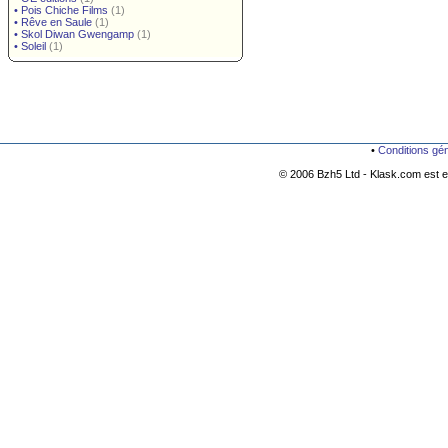
•
Pois Chiche Films
(1)
•
Rêve en Saule
(1)
•
Skol Diwan Gwengamp
(1)
•
Soleil
(1)
•
Conditions gé
© 2006 Bzh5 Ltd - Klask.com est es