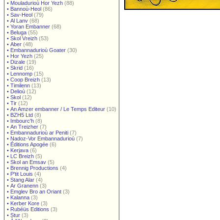
•
Mouladurioù Hor Yezh
(88)
•
Bannoù-Heol
(86)
•
Sav-Heol
(79)
•
Al Lanv
(68)
•
Yoran Embanner
(68)
•
Beluga
(55)
•
Skol Vreizh
(53)
•
Aber
(48)
•
Embannadurioù Goater
(30)
•
Hor Yezh
(25)
•
Dizale
(19)
•
Skrid
(16)
•
Lennomp
(15)
•
Coop Breizh
(13)
•
Timilenn
(13)
•
Delioù
(12)
•
Skol
(12)
•
Tir
(12)
•
An Amzer embanner / Le Temps Editeur
(10)
•
BZH5 Ltd
(8)
•
Imbourc'h
(8)
•
An Treizher
(7)
•
Embannadurioù ar Peniti
(7)
•
Nadoz-Vor Embannadurioù
(7)
•
Éditions Apogée
(6)
•
Kerjava
(6)
•
LC Breizh
(5)
•
Skol an Emsav
(5)
•
Brennig Productions
(4)
•
P'tit Louis
(4)
•
Stang Alar
(4)
•
Ar Granenn
(3)
•
Emglev Bro an Oriant
(3)
•
Kalanna
(3)
•
Kerber Kore
(3)
•
Rubéüs Editions
(3)
•
Stur
(3)