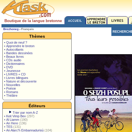
Boutique de la langue bretonne
Brezhoneg
-
Français
RECHERCH
Thèmes
• Quoi de neuf ?
• Apprendre le breton
• Autocollants
• Bandes dessinées
• Beaux livres
• CDs audio
• Dictionnaires
• DVD
• Jeunesse
• LIVRES + CD
• Livres bilingues
• Nature et découverte
• Nouvelles
• Poésie
• Romans
• Théâtre
Éditeurs
Trier par nom A-Z
•
Keit Vimp Bev
(297)
•
Al Liamm
(190)
•
An Here
(136)
•
TES
(131)
•
An Alarc'h Embannadurioù
(104)