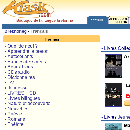
Boutique de la langue bretonne
Brezhoneg
-
Français
Thèmes
• Quoi de neuf ?
• Livres Colle
• Apprendre le breton
• Autocollants
Ar
• Bandes dessinées
• Beaux livres
• CDs audio
• Dictionnaires
• DVD
L
• Jeunesse
• LIVRES + CD
E
• Livres bilingues
• Nature et découverte
• Nouvelles
• Poésie
• Livres
Jeun
• Romans
• Théâtre
Ma