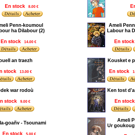
En stock
E
8.00 €
meli Penn-koumoul
Ameli Pen
bour ha Dilabour (2)
Labour ha Di
En stock
En stock
14.00 €
ouell an traezh
Kousket e p
n stock
En stock
13.00 €
1
dek war rodoù
Ken tost d'a
n stock
En stock
9.00 €
Ameli 
la-goañv - Tsounami
Ur goukoug
En stock
5.00 €