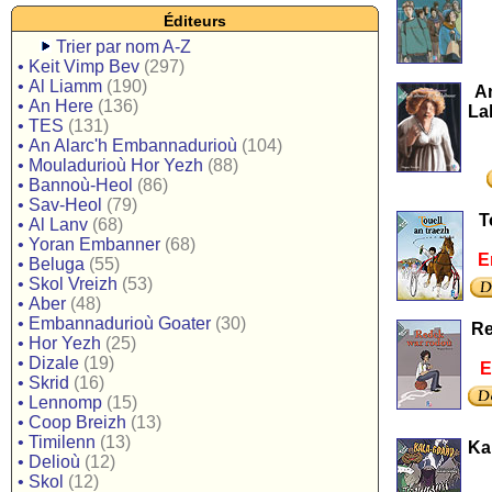
Éditeurs
Trier par nom A-Z
•
Keit Vimp Bev
(297)
•
Al Liamm
(190)
A
•
An Here
(136)
La
•
TES
(131)
•
An Alarc'h Embannadurioù
(104)
•
Mouladurioù Hor Yezh
(88)
•
Bannoù-Heol
(86)
•
Sav-Heol
(79)
T
•
Al Lanv
(68)
•
Yoran Embanner
(68)
E
•
Beluga
(55)
•
Skol Vreizh
(53)
•
Aber
(48)
•
Embannadurioù Goater
(30)
Re
•
Hor Yezh
(25)
•
Dizale
(19)
E
•
Skrid
(16)
•
Lennomp
(15)
•
Coop Breizh
(13)
•
Timilenn
(13)
Ka
•
Delioù
(12)
•
Skol
(12)