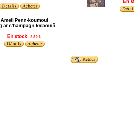
En s
Ameli Penn-koumoul
g ar c'hampagn-kelaouiñ
En stock
8.50 €