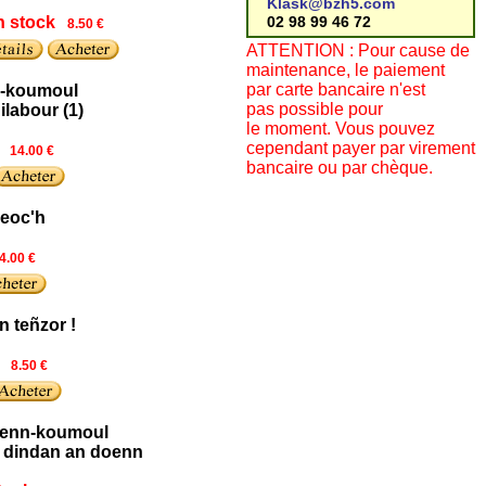
Klask@bzh5.com
n stock
02 98 99 46 72
8.50 €
ATTENTION : Pour cause de
maintenance, le paiement
par carte bancaire n'est
n-koumoul
pas possible pour
labour (1)
le moment. Vous pouvez
cependant payer par virement
14.00 €
bancaire ou par chèque.
eoc'h
4.00 €
n teñzor !
8.50 €
Penn-koumoul
 dindan an doenn