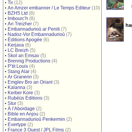
•
Tir
(12)
•
An Amzer embanner / Le Temps Editeur
(10)
•
BZH5 Ltd
(8)
•
Imbourc'h
(8)
•
An Treizher
(7)
ha
•
Embannadurioù ar Peniti
(7)
•
Nadoz-Vor Embannadurioù
(7)
•
Éditions Apogée
(6)
•
Kerjava
(6)
•
LC Breizh
(5)
•
Skol an Emsav
(5)
•
Brennig Productions
(4)
•
P'tit Louis
(4)
•
Stang Alar
(4)
•
Ar Granenn
(3)
•
Emglev Bro an Oriant
(3)
•
Kalanna
(3)
•
Kerber Kore
(3)
•
Rubéüs Editions
(3)
•
Stur
(3)
•
À l'Abordage
(2)
•
Bible en Anjou
(2)
•
Embannadurioù Penkermin
(2)
•
Evertype
(2)
•
France 3 Ouest / JPL Films
(2)