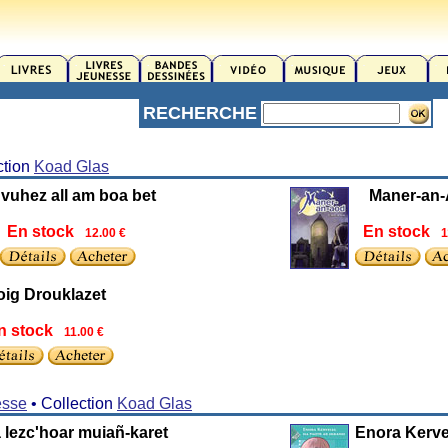
RECHERCHE
ction
Koad Glas
 vuhez all am boa bet
Maner-an
En stock
En stock
12.00 €
1
oig Drouklazet
n stock
11.00 €
esse
• Collection
Koad Glas
 lezc'hoar muiañ-karet
Enora Kerve