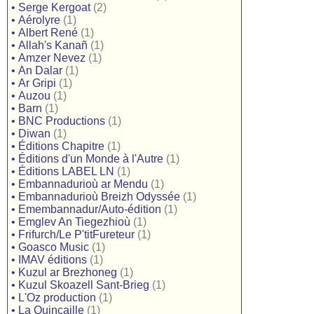
•
Serge Kergoat
(2)
•
Aérolyre
(1)
•
Albert René
(1)
•
Allah's Kanañ
(1)
•
Amzer Nevez
(1)
•
An Dalar
(1)
•
Ar Gripi
(1)
•
Auzou
(1)
•
Barn
(1)
•
BNC Productions
(1)
•
Diwan
(1)
•
Éditions Chapitre
(1)
•
Éditions d'un Monde à l'Autre
(1)
•
Éditions LABEL LN
(1)
•
Embannadurioù ar Mendu
(1)
•
Embannadurioù Breizh Odyssée
(1)
•
Emembannadur/Auto-édition
(1)
•
Emglev An Tiegezhioù
(1)
•
Frifurch/Le P'titFureteur
(1)
•
Goasco Music
(1)
•
IMAV éditions
(1)
•
Kuzul ar Brezhoneg
(1)
•
Kuzul Skoazell Sant-Brieg
(1)
•
L'Oz production
(1)
•
La Quincaille
(1)