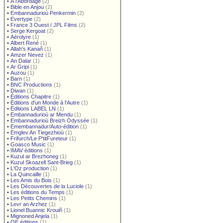
•
À l'Abordage
(2)
•
Bible en Anjou
(2)
•
Embannadurioù Penkermin
(2)
•
Evertype
(2)
•
France 3 Ouest / JPL Films
(2)
•
Serge Kergoat
(2)
•
Aérolyre
(1)
•
Albert René
(1)
•
Allah's Kanañ
(1)
•
Amzer Nevez
(1)
•
An Dalar
(1)
•
Ar Gripi
(1)
•
Auzou
(1)
•
Barn
(1)
•
BNC Productions
(1)
•
Diwan
(1)
•
Éditions Chapitre
(1)
•
Éditions d'un Monde à l'Autre
(1)
•
Éditions LABEL LN
(1)
•
Embannadurioù ar Mendu
(1)
•
Embannadurioù Breizh Odyssée
(1)
•
Emembannadur/Auto-édition
(1)
•
Emglev An Tiegezhioù
(1)
•
Frifurch/Le P'titFureteur
(1)
•
Goasco Music
(1)
•
IMAV éditions
(1)
•
Kuzul ar Brezhoneg
(1)
•
Kuzul Skoazell Sant-Brieg
(1)
•
L'Oz production
(1)
•
La Quincaille
(1)
•
Les Amis du Bois
(1)
•
Les Découvertes de la Luciole
(1)
•
Les éditions du Temps
(1)
•
Les Petits Chemins
(1)
•
Levr an Arzhez
(1)
•
Lionel Buannic Krouiñ
(1)
•
Mignoned Anjela
(1)
•
OE éditions
(1)