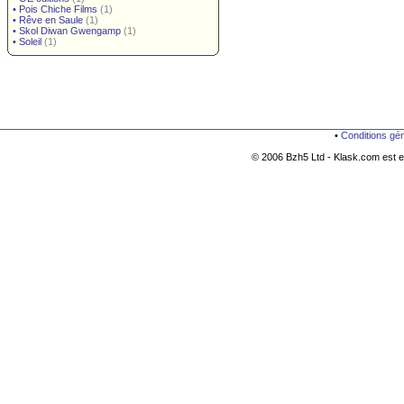
•
Pois Chiche Films
(1)
•
Rêve en Saule
(1)
•
Skol Diwan Gwengamp
(1)
•
Soleil
(1)
•
Conditions gé
© 2006 Bzh5 Ltd - Klask.com est es