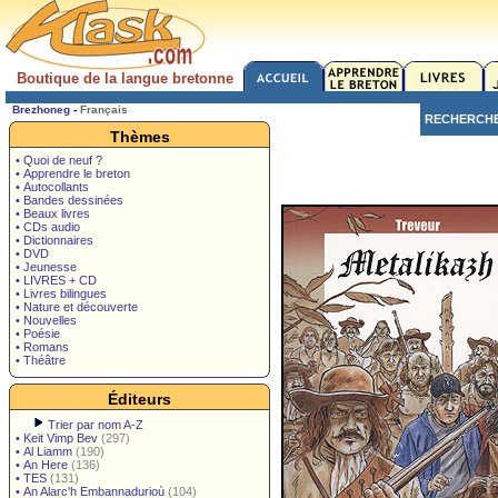
Boutique de la langue bretonne
Brezhoneg
-
Français
RECHERCH
Thèmes
• Quoi de neuf ?
• Apprendre le breton
• Autocollants
• Bandes dessinées
• Beaux livres
• CDs audio
• Dictionnaires
• DVD
• Jeunesse
• LIVRES + CD
• Livres bilingues
• Nature et découverte
• Nouvelles
• Poésie
• Romans
• Théâtre
Éditeurs
Trier par nom A-Z
•
Keit Vimp Bev
(297)
•
Al Liamm
(190)
•
An Here
(136)
•
TES
(131)
•
An Alarc'h Embannadurioù
(104)