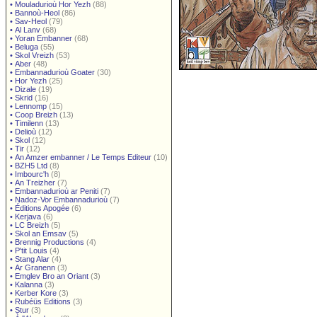
•
Mouladurioù Hor Yezh
(88)
•
Bannoù-Heol
(86)
•
Sav-Heol
(79)
•
Al Lanv
(68)
•
Yoran Embanner
(68)
•
Beluga
(55)
•
Skol Vreizh
(53)
•
Aber
(48)
•
Embannadurioù Goater
(30)
•
Hor Yezh
(25)
•
Dizale
(19)
•
Skrid
(16)
•
Lennomp
(15)
•
Coop Breizh
(13)
•
Timilenn
(13)
•
Delioù
(12)
•
Skol
(12)
•
Tir
(12)
•
An Amzer embanner / Le Temps Editeur
(10)
•
BZH5 Ltd
(8)
•
Imbourc'h
(8)
•
An Treizher
(7)
•
Embannadurioù ar Peniti
(7)
•
Nadoz-Vor Embannadurioù
(7)
•
Éditions Apogée
(6)
•
Kerjava
(6)
•
LC Breizh
(5)
•
Skol an Emsav
(5)
•
Brennig Productions
(4)
•
P'tit Louis
(4)
•
Stang Alar
(4)
•
Ar Granenn
(3)
•
Emglev Bro an Oriant
(3)
•
Kalanna
(3)
•
Kerber Kore
(3)
•
Rubéüs Editions
(3)
•
Stur
(3)