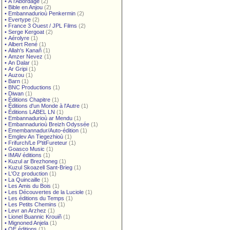
•
À l'Abordage
(2)
•
Bible en Anjou
(2)
•
Embannadurioù Penkermin
(2)
•
Evertype
(2)
•
France 3 Ouest / JPL Films
(2)
•
Serge Kergoat
(2)
•
Aérolyre
(1)
•
Albert René
(1)
•
Allah's Kanañ
(1)
•
Amzer Nevez
(1)
•
An Dalar
(1)
•
Ar Gripi
(1)
•
Auzou
(1)
•
Barn
(1)
•
BNC Productions
(1)
•
Diwan
(1)
•
Éditions Chapitre
(1)
•
Éditions d'un Monde à l'Autre
(1)
•
Éditions LABEL LN
(1)
•
Embannadurioù ar Mendu
(1)
•
Embannadurioù Breizh Odyssée
(1)
•
Emembannadur/Auto-édition
(1)
•
Emglev An Tiegezhioù
(1)
•
Frifurch/Le P'titFureteur
(1)
•
Goasco Music
(1)
•
IMAV éditions
(1)
•
Kuzul ar Brezhoneg
(1)
•
Kuzul Skoazell Sant-Brieg
(1)
•
L'Oz production
(1)
•
La Quincaille
(1)
•
Les Amis du Bois
(1)
•
Les Découvertes de la Luciole
(1)
•
Les éditions du Temps
(1)
•
Les Petits Chemins
(1)
•
Levr an Arzhez
(1)
•
Lionel Buannic Krouiñ
(1)
•
Mignoned Anjela
(1)
•
OE éditions
(1)