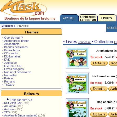
Boutique de la langue bretonne
Brezhoneg
-
Français
RECH
Thèmes
• Quoi de neuf ?
• Apprendre le breton
• Livres
• Collection
Jeunesse
Gl
• Autocollants
• Bandes dessinées
• Beaux livres
Ar gejadenn (n
• CDs audio
• Dictionnaires
5.00 €
En stock
• DVD
• Jeunesse
• LIVRES + CD
• Livres bilingues
• Nature et découverte
• Nouvelles
Ha loened ar vro (
• Poésie
• Romans
5.00 €
En stock
4
• Théâtre
Éditeurs
Trier par nom A-Z
Hag ar stêr (n°
•
Keit Vimp Bev
(297)
•
Al Liamm
(190)
5.00 €
En stock
4
•
An Here
(136)
•
TES
(131)
•
An Alarc'h Embannadurioù
(104)