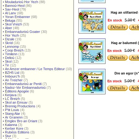
•
Mouladurioù Hor Yezh
(88)
•
Bannoù-Heol
(86)
•
Sav-Heol
(79)
Hag an olifanted 
•
Al Lanv
(68)
•
Yoran Embanner
(68)
5.00 €
En stock
•
Beluga
(55)
•
Skol Vreizh
(53)
•
Aber
(48)
•
Embannadurioù Goater
(30)
•
Hor Yezh
(25)
•
Dizale
(19)
•
Skrid
(16)
Hag ar balumed (
•
Lennomp
(15)
•
Coop Breizh
(13)
5.00 €
En stock
4
•
Timilenn
(13)
•
Delioù
(12)
•
Skol
(12)
•
Tir
(12)
•
An Amzer embanner / Le Temps Editeur
(10)
•
BZH5 Ltd
(8)
Dre an egor (n°
•
Imbourc'h
(8)
•
An Treizher
(7)
5.00 €
En stock
4
•
Embannadurioù ar Peniti
(7)
•
Nadoz-Vor Embannadurioù
(7)
•
Éditions Apogée
(6)
•
Kerjava
(6)
•
LC Breizh
(5)
•
Skol an Emsav
(5)
•
Brennig Productions
(4)
•
P'tit Louis
(4)
•
Stang Alar
(4)
•
Ar Granenn
(3)
•
Emglev Bro an Oriant
(3)
•
Kalanna
(3)
•
Kerber Kore
(3)
•
Rubéüs Editions
(3)
•
Stur
(3)