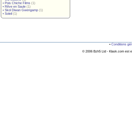
•
Pois Chiche Films
(1)
•
Rêve en Saule
(1)
•
Skol Diwan Gwengamp
(1)
•
Soleil
(1)
•
Conditions gé
© 2006 Bzh5 Ltd - Klask.com est es