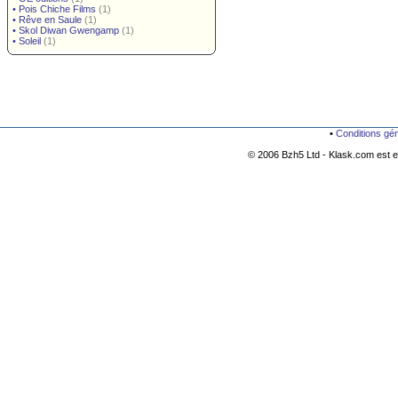
•
Pois Chiche Films
(1)
•
Rêve en Saule
(1)
•
Skol Diwan Gwengamp
(1)
•
Soleil
(1)
•
Conditions gé
© 2006 Bzh5 Ltd - Klask.com est es