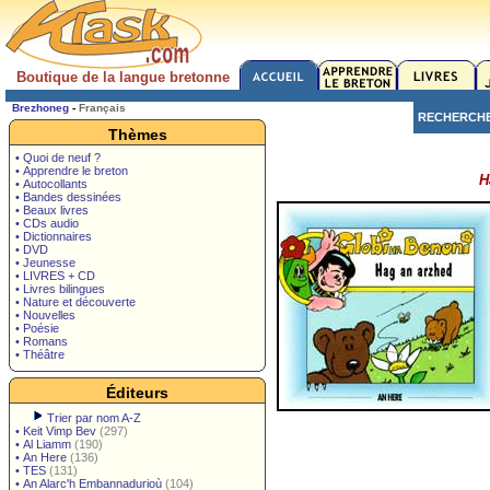
Boutique de la langue bretonne
Brezhoneg
-
Français
RECHERCH
Thèmes
• Quoi de neuf ?
• Apprendre le breton
H
• Autocollants
• Bandes dessinées
• Beaux livres
• CDs audio
• Dictionnaires
• DVD
• Jeunesse
• LIVRES + CD
• Livres bilingues
• Nature et découverte
• Nouvelles
• Poésie
• Romans
• Théâtre
Éditeurs
Trier par nom A-Z
•
Keit Vimp Bev
(297)
•
Al Liamm
(190)
•
An Here
(136)
•
TES
(131)
•
An Alarc'h Embannadurioù
(104)