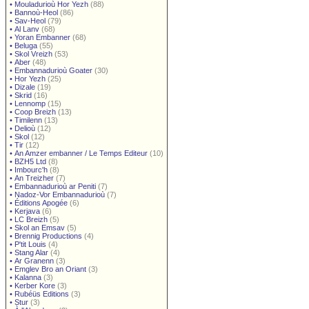
•
Mouladurioù Hor Yezh
(88)
•
Bannoù-Heol
(86)
•
Sav-Heol
(79)
•
Al Lanv
(68)
•
Yoran Embanner
(68)
•
Beluga
(55)
•
Skol Vreizh
(53)
•
Aber
(48)
•
Embannadurioù Goater
(30)
•
Hor Yezh
(25)
•
Dizale
(19)
•
Skrid
(16)
•
Lennomp
(15)
•
Coop Breizh
(13)
•
Timilenn
(13)
•
Delioù
(12)
•
Skol
(12)
•
Tir
(12)
•
An Amzer embanner / Le Temps Editeur
(10)
•
BZH5 Ltd
(8)
•
Imbourc'h
(8)
•
An Treizher
(7)
•
Embannadurioù ar Peniti
(7)
•
Nadoz-Vor Embannadurioù
(7)
•
Éditions Apogée
(6)
•
Kerjava
(6)
•
LC Breizh
(5)
•
Skol an Emsav
(5)
•
Brennig Productions
(4)
•
P'tit Louis
(4)
•
Stang Alar
(4)
•
Ar Granenn
(3)
•
Emglev Bro an Oriant
(3)
•
Kalanna
(3)
•
Kerber Kore
(3)
•
Rubéüs Editions
(3)
•
Stur
(3)