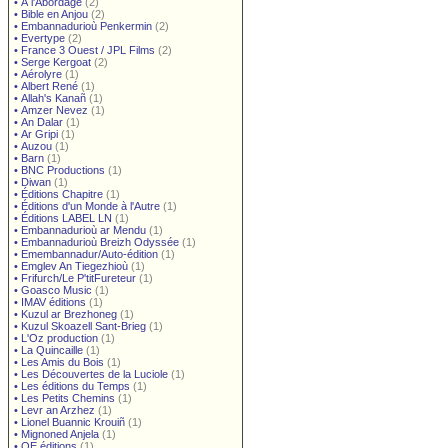
•
À l'Abordage
(2)
•
Bible en Anjou
(2)
•
Embannadurioù Penkermin
(2)
•
Evertype
(2)
•
France 3 Ouest / JPL Films
(2)
•
Serge Kergoat
(2)
•
Aérolyre
(1)
•
Albert René
(1)
•
Allah's Kanañ
(1)
•
Amzer Nevez
(1)
•
An Dalar
(1)
•
Ar Gripi
(1)
•
Auzou
(1)
•
Barn
(1)
•
BNC Productions
(1)
•
Diwan
(1)
•
Éditions Chapitre
(1)
•
Éditions d'un Monde à l'Autre
(1)
•
Éditions LABEL LN
(1)
•
Embannadurioù ar Mendu
(1)
•
Embannadurioù Breizh Odyssée
(1)
•
Emembannadur/Auto-édition
(1)
•
Emglev An Tiegezhioù
(1)
•
Frifurch/Le P'titFureteur
(1)
•
Goasco Music
(1)
•
IMAV éditions
(1)
•
Kuzul ar Brezhoneg
(1)
•
Kuzul Skoazell Sant-Brieg
(1)
•
L'Oz production
(1)
•
La Quincaille
(1)
•
Les Amis du Bois
(1)
•
Les Découvertes de la Luciole
(1)
•
Les éditions du Temps
(1)
•
Les Petits Chemins
(1)
•
Levr an Arzhez
(1)
•
Lionel Buannic Krouiñ
(1)
•
Mignoned Anjela
(1)
•
OE éditions
(1)