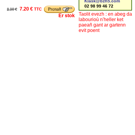
Klask@bzh5.com
02 98 99 46 72
7.20 €
TTC
8.00 €
Taolit evezh : en abeg da
Er stok
labourioù n'heller ket
paeañ gant ar gartenn
evit poent