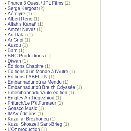
•
France 3 Ouest / JPL Films
(2)
•
Serge Kergoat
(2)
•
Aérolyre
(1)
•
Albert René
(1)
•
Allah's Kanañ
(1)
•
Amzer Nevez
(1)
•
An Dalar
(1)
•
Ar Gripi
(1)
•
Auzou
(1)
•
Barn
(1)
•
BNC Productions
(1)
•
Diwan
(1)
•
Éditions Chapitre
(1)
•
Éditions d'un Monde à l'Autre
(1)
•
Éditions LABEL LN
(1)
•
Embannadurioù ar Mendu
(1)
•
Embannadurioù Breizh Odyssée
(1)
•
Emembannadur/Auto-édition
(1)
•
Emglev An Tiegezhioù
(1)
•
Frifurch/Le P'titFureteur
(1)
•
Goasco Music
(1)
•
IMAV éditions
(1)
•
Kuzul ar Brezhoneg
(1)
•
Kuzul Skoazell Sant-Brieg
(1)
•
L'Oz production
(1)