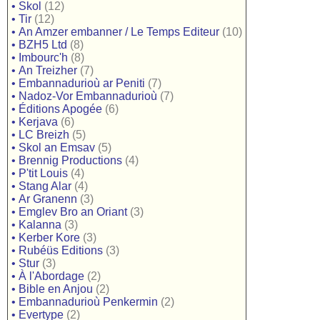
•
Skol
(12)
•
Tir
(12)
•
An Amzer embanner / Le Temps Editeur
(10)
•
BZH5 Ltd
(8)
•
Imbourc'h
(8)
•
An Treizher
(7)
•
Embannadurioù ar Peniti
(7)
•
Nadoz-Vor Embannadurioù
(7)
•
Éditions Apogée
(6)
•
Kerjava
(6)
•
LC Breizh
(5)
•
Skol an Emsav
(5)
•
Brennig Productions
(4)
•
P'tit Louis
(4)
•
Stang Alar
(4)
•
Ar Granenn
(3)
•
Emglev Bro an Oriant
(3)
•
Kalanna
(3)
•
Kerber Kore
(3)
•
Rubéüs Editions
(3)
•
Stur
(3)
•
À l'Abordage
(2)
•
Bible en Anjou
(2)
•
Embannadurioù Penkermin
(2)
•
Evertype
(2)