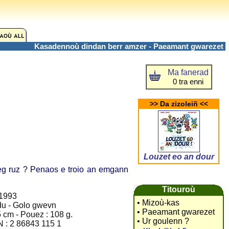
Kasadennoù dindan berr amzer - Paeamant gwarezet
Ma fanerad
0 tra enni
>> Da zizoleiñ <<
Louzet eo an dour
g ruz ? Penaos e troio an emgann
Titouroù
 1993
• Mizoù-kas
u - Golo gwevn
• Paeamant gwarezet
5 cm - Pouez : 108 g.
• Ur goulenn ?
 : 2 86843 115 1