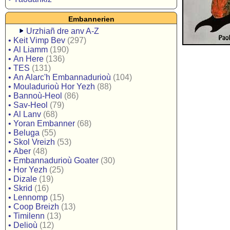
Embannerien
Urzhiañ dre anv A-Z
•
Keit Vimp Bev
(297)
•
Al Liamm
(190)
•
An Here
(136)
•
TES
(131)
•
An Alarc'h Embannadurioù
(104)
•
Mouladurioù Hor Yezh
(88)
•
Bannoù-Heol
(86)
•
Sav-Heol
(79)
•
Al Lanv
(68)
•
Yoran Embanner
(68)
•
Beluga
(55)
•
Skol Vreizh
(53)
•
Aber
(48)
•
Embannadurioù Goater
(30)
•
Hor Yezh
(25)
•
Dizale
(19)
•
Skrid
(16)
•
Lennomp
(15)
•
Coop Breizh
(13)
•
Timilenn
(13)
•
Delioù
(12)