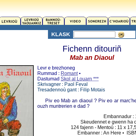
KLASK
Fichenn ditouriñ
Mab an Diaoul
Levr e brezhoneg
Rummad :
Romant
•
Dastumad
Skol al Louarn ***
Skrivagner : Paol Feval
Tresadennoù gant : Filip Motais
Piv eo Mab an diaoul ? Piv eo ar marc'he
ouzh muntrerien e dad ?
Embannadur :
Skeudennet e gwenn ha d
124 fajenn - Mentoù : 11 x 17,
Embanner : An Here • ISBN