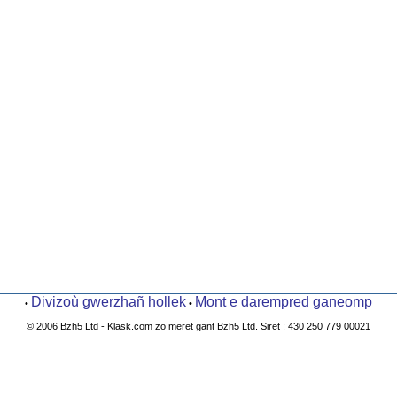
Divizoù gwerzhañ hollek
Mont e darempred ganeomp
•
•
© 2006 Bzh5 Ltd - Klask.com zo meret gant Bzh5 Ltd. Siret : 430 250 779 00021