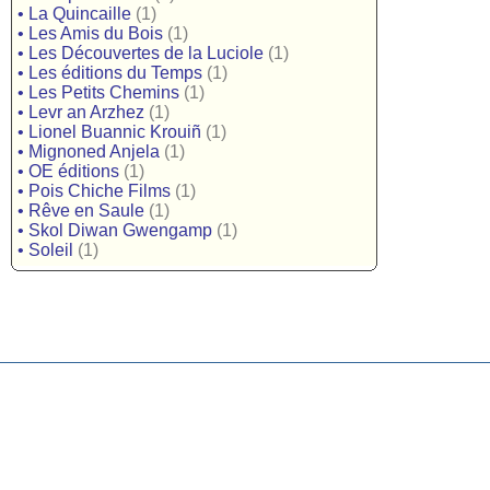
•
La Quincaille
(1)
•
Les Amis du Bois
(1)
•
Les Découvertes de la Luciole
(1)
•
Les éditions du Temps
(1)
•
Les Petits Chemins
(1)
•
Levr an Arzhez
(1)
•
Lionel Buannic Krouiñ
(1)
•
Mignoned Anjela
(1)
•
OE éditions
(1)
•
Pois Chiche Films
(1)
•
Rêve en Saule
(1)
•
Skol Diwan Gwengamp
(1)
•
Soleil
(1)