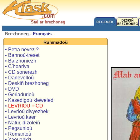
Stal ar brezhoneg
Brezhoneg
-
Français
Rummadoù
• Petra nevez ?
• Bannoù-treset
• Barzhoniezh
• C'hoariva
• CD sonerezh
• Danevelloù
• Deskiñ brezhoneg
• DVD
• Geriadurioù
• Kasedigoù kleweled
•
LEVRIOU + CD
• Levrioù divyezhek
• Levrioù kaer
• Natur, dizoleiñ
• Pegsunioù
• Romantoù
• Yaouankiz