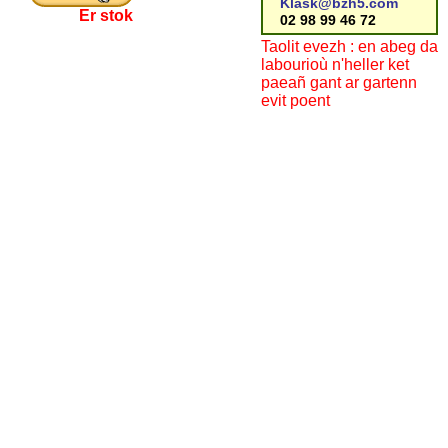
Klask@bzh5.com
Er stok
02 98 99 46 72
Taolit evezh : en abeg da
labourioù n'heller ket
paeañ gant ar gartenn
evit poent