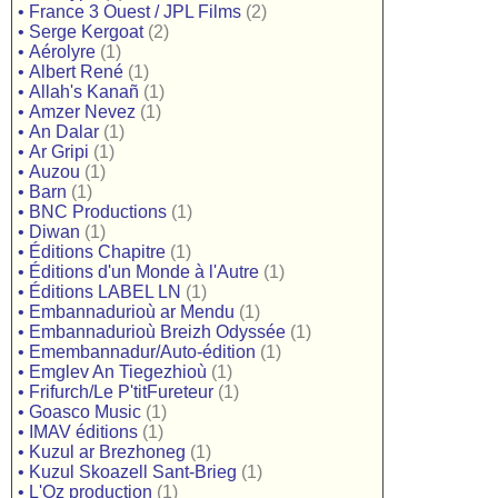
•
France 3 Ouest / JPL Films
(2)
•
Serge Kergoat
(2)
•
Aérolyre
(1)
•
Albert René
(1)
•
Allah's Kanañ
(1)
•
Amzer Nevez
(1)
•
An Dalar
(1)
•
Ar Gripi
(1)
•
Auzou
(1)
•
Barn
(1)
•
BNC Productions
(1)
•
Diwan
(1)
•
Éditions Chapitre
(1)
•
Éditions d'un Monde à l'Autre
(1)
•
Éditions LABEL LN
(1)
•
Embannadurioù ar Mendu
(1)
•
Embannadurioù Breizh Odyssée
(1)
•
Emembannadur/Auto-édition
(1)
•
Emglev An Tiegezhioù
(1)
•
Frifurch/Le P'titFureteur
(1)
•
Goasco Music
(1)
•
IMAV éditions
(1)
•
Kuzul ar Brezhoneg
(1)
•
Kuzul Skoazell Sant-Brieg
(1)
•
L'Oz production
(1)