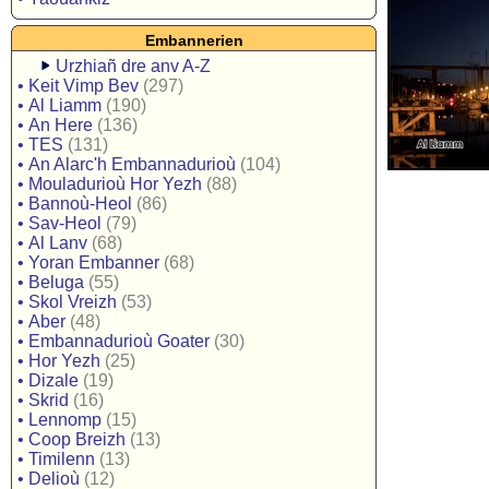
Embannerien
Urzhiañ dre anv A-Z
•
Keit Vimp Bev
(297)
•
Al Liamm
(190)
•
An Here
(136)
•
TES
(131)
•
An Alarc'h Embannadurioù
(104)
•
Mouladurioù Hor Yezh
(88)
•
Bannoù-Heol
(86)
•
Sav-Heol
(79)
•
Al Lanv
(68)
•
Yoran Embanner
(68)
•
Beluga
(55)
•
Skol Vreizh
(53)
•
Aber
(48)
•
Embannadurioù Goater
(30)
•
Hor Yezh
(25)
•
Dizale
(19)
•
Skrid
(16)
•
Lennomp
(15)
•
Coop Breizh
(13)
•
Timilenn
(13)
•
Delioù
(12)