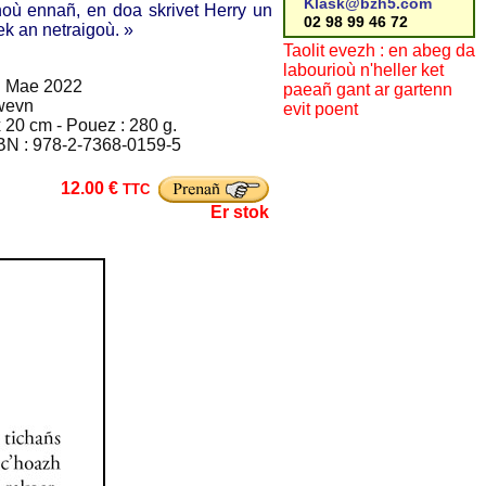
Klask@bzh5.com
où ennañ, en doa skrivet Herry un
02 98 99 46 72
ek an netraigoù. »
Taolit evezh : en abeg da
labourioù n'heller ket
: Mae 2022
paeañ gant ar gartenn
wevn
evit poent
 20 cm - Pouez : 280 g.
BN : 978-2-7368-0159-5
12.00 €
TTC
Er stok