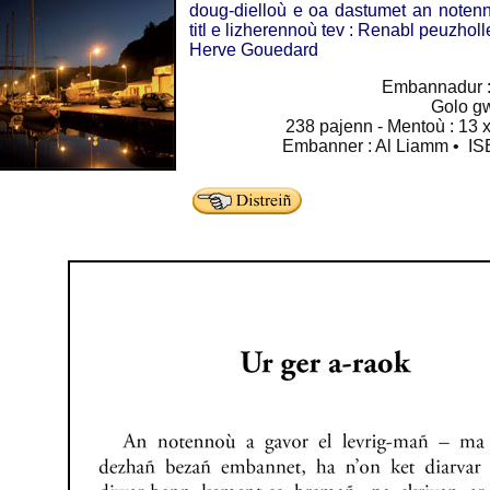
doug-dielloù e oa dastumet an notenn
titl e lizherennoù tev : Renabl peuzholl
Herve Gouedard
Embannadur 
Golo g
238 pajenn - Mentoù : 13 x
Embanner : Al Liamm • IS