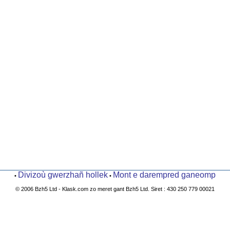
Divizoù gwerzhañ hollek
Mont e darempred ganeomp
•
•
© 2006 Bzh5 Ltd - Klask.com zo meret gant Bzh5 Ltd. Siret : 430 250 779 00021