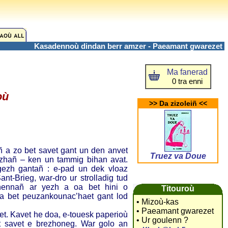
Kasadennoù dindan berr amzer - Paeamant gwarezet
Ma fanerad
0 tra enni
où
>> Da zizoleiñ <<
a zo bet savet gant un den anvet
Truez va Doue
zhañ – ken un tammig bihan avat.
ezh gantañ : e-pad un dek vloaz
t-Brieg, war-dro ur strolladig tud
hennañ ar yezh a oa bet hini o
Titouroù
a bet peuzankounac’haet gant lod
• Mizoù-kas
• Paeamant gwarezet
et. Kavet he doa, e-touesk paperioù
• Ur goulenn ?
t savet e brezhoneg. War golo an