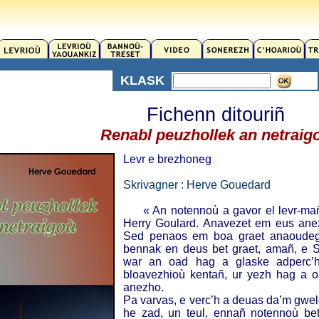
KLASK
Fichenn ditouriñ
Renabl peuzhollek an netraig
Levr e brezhoneg
Skrivagner : Herve Gouedard
« An notennoù a gavor el levr-mañ 
Herry Goulard. Anavezet em eus ane
Sed penaos em boa graet anaoudeg
bennak en deus bet graet, amañ, e San
war an oad hag a glaske adperc’
bloavezhioù kentañ, ur yezh hag a o
anezho.
Pa varvas, e verc’h a deuas da’m gwel
he zad, un teul, ennañ notennoù be