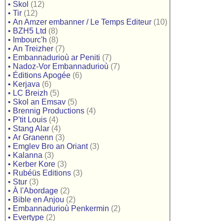
•
Skol
(12)
•
Tir
(12)
•
An Amzer embanner / Le Temps Editeur
(10)
•
BZH5 Ltd
(8)
•
Imbourc'h
(8)
•
An Treizher
(7)
•
Embannadurioù ar Peniti
(7)
•
Nadoz-Vor Embannadurioù
(7)
•
Éditions Apogée
(6)
•
Kerjava
(6)
•
LC Breizh
(5)
•
Skol an Emsav
(5)
•
Brennig Productions
(4)
•
P'tit Louis
(4)
•
Stang Alar
(4)
•
Ar Granenn
(3)
•
Emglev Bro an Oriant
(3)
•
Kalanna
(3)
•
Kerber Kore
(3)
•
Rubéüs Editions
(3)
•
Stur
(3)
•
À l'Abordage
(2)
•
Bible en Anjou
(2)
•
Embannadurioù Penkermin
(2)
•
Evertype
(2)