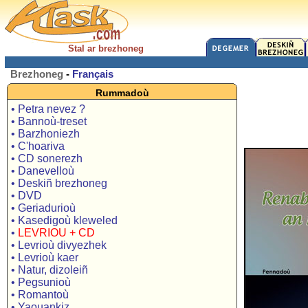
Stal ar brezhoneg
Brezhoneg
-
Français
Rummadoù
• Petra nevez ?
• Bannoù-treset
• Barzhoniezh
• C'hoariva
• CD sonerezh
• Danevelloù
• Deskiñ brezhoneg
• DVD
• Geriadurioù
• Kasedigoù kleweled
•
LEVRIOU + CD
• Levrioù divyezhek
• Levrioù kaer
• Natur, dizoleiñ
• Pegsunioù
• Romantoù
• Yaouankiz