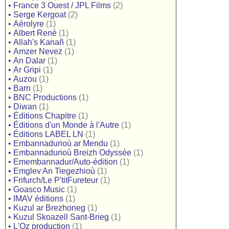
•
France 3 Ouest / JPL Films
(2)
•
Serge Kergoat
(2)
•
Aérolyre
(1)
•
Albert René
(1)
•
Allah's Kanañ
(1)
•
Amzer Nevez
(1)
•
An Dalar
(1)
•
Ar Gripi
(1)
•
Auzou
(1)
•
Barn
(1)
•
BNC Productions
(1)
•
Diwan
(1)
•
Éditions Chapitre
(1)
•
Éditions d'un Monde à l'Autre
(1)
•
Éditions LABEL LN
(1)
•
Embannadurioù ar Mendu
(1)
•
Embannadurioù Breizh Odyssée
(1)
•
Emembannadur/Auto-édition
(1)
•
Emglev An Tiegezhioù
(1)
•
Frifurch/Le P'titFureteur
(1)
•
Goasco Music
(1)
•
IMAV éditions
(1)
•
Kuzul ar Brezhoneg
(1)
•
Kuzul Skoazell Sant-Brieg
(1)
•
L'Oz production
(1)