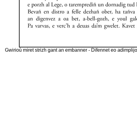
Gwirioù miret strizh gant an embanner - Difennet eo adimpli