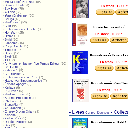
•
Mouladurioù Hor Yezh
(88)
•
Bannoù-Heol
(86)
En stock
12.00 
•
Sav-Heol
(79)
•
Al Lanv
(68)
•
Yoran Embanner
(68)
•
Beluga
(55)
•
Skol Vreizh
(53)
•
Aber
(48)
Kevrin ha marvailhoù
•
Embannadurioù Goater
(30)
•
Hor Yezh
(25)
En stock
11.00 €
•
Dizale
(19)
•
Skrid
(16)
•
Lennomp
(15)
•
Coop Breizh
(13)
•
Timilenn
(13)
•
Delioù
(12)
Kontadennoù Kernev Lev
•
Skol
(12)
•
Tir
(12)
En stock
13.00 
•
An Amzer embanner / Le Temps Editeur
(10)
•
BZH5 Ltd
(8)
•
Imbourc'h
(8)
•
An Treizher
(7)
•
Embannadurioù ar Peniti
(7)
•
Nadoz-Vor Embannadurioù
(7)
Kontadennoù a Vro-Sko
•
Éditions Apogée
(6)
•
Kerjava
(6)
En stock
9.00 €
•
LC Breizh
(5)
•
Skol an Emsav
(5)
•
Brennig Productions
(4)
•
P'tit Louis
(4)
•
Stang Alar
(4)
•
Ar Granenn
(3)
•
Emglev Bro an Oriant
(3)
• Livres
• Collec
Contes, légendes
•
Kalanna
(3)
•
Kerber Kore
(3)
•
Rubéüs Editions
(3)
Kontadennoù ar Bobl 4
•
Stur
(3)