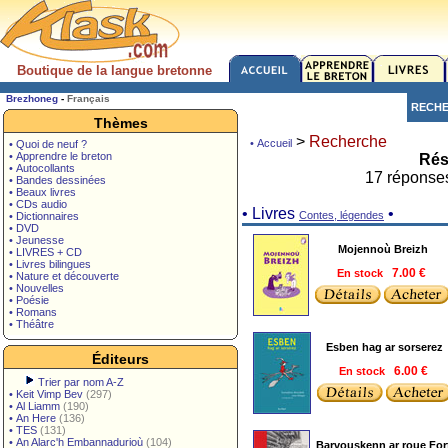
Boutique de la langue bretonne
Brezhoneg
-
Français
RECH
Thèmes
>
Recherche
• Accueil
• Quoi de neuf ?
• Apprendre le breton
Rés
• Autocollants
17 réponse
• Bandes dessinées
• Beaux livres
• CDs audio
• Livres
•
Contes, légendes
• Dictionnaires
• DVD
• Jeunesse
Mojennoù Breizh
• LIVRES + CD
• Livres bilingues
En stock
7.00 €
• Nature et découverte
• Nouvelles
• Poésie
• Romans
• Théâtre
Esben hag ar sorserez
Éditeurs
En stock
6.00 €
Trier par nom A-Z
•
Keit Vimp Bev
(297)
•
Al Liamm
(190)
•
An Here
(136)
•
TES
(131)
•
An Alarc'h Embannadurioù
(104)
Barvouskenn ar roue For