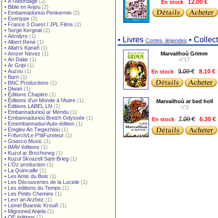
•
À l'Abordage
(2)
En stock
12.00 €
•
Bible en Anjou
(2)
•
Embannadurioù Penkermin
(2)
•
Evertype
(2)
•
France 3 Ouest / JPL Films
(2)
•
Serge Kergoat
(2)
•
Aérolyre
(1)
• Livres
• Collec
Contes, légendes
•
Albert René
(1)
•
Allah's Kanañ
(1)
•
Amzer Nevez
(1)
Marvailhoù Grimm
•
An Dalar
(1)
n°17
•
Ar Gripi
(1)
•
Auzou
(1)
9.00 €
En stock
8.10 €
•
Barn
(1)
•
BNC Productions
(1)
•
Diwan
(1)
•
Éditions Chapitre
(1)
•
Éditions d'un Monde à l'Autre
(1)
Marvailhoù ar bed holl
•
Éditions LABEL LN
(1)
n°2
•
Embannadurioù ar Mendu
(1)
•
Embannadurioù Breizh Odyssée
(1)
7.00 €
En stock
6.30 €
•
Emembannadur/Auto-édition
(1)
•
Emglev An Tiegezhioù
(1)
•
Frifurch/Le P'titFureteur
(1)
•
Goasco Music
(1)
•
IMAV éditions
(1)
•
Kuzul ar Brezhoneg
(1)
•
Kuzul Skoazell Sant-Brieg
(1)
•
L'Oz production
(1)
•
La Quincaille
(1)
•
Les Amis du Bois
(1)
•
Les Découvertes de la Luciole
(1)
•
Les éditions du Temps
(1)
•
Les Petits Chemins
(1)
•
Levr an Arzhez
(1)
•
Lionel Buannic Krouiñ
(1)
•
Mignoned Anjela
(1)
•
OE éditions
(1)