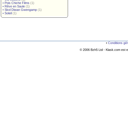
•
Pois Chiche Films
(1)
•
Rêve en Saule
(1)
•
Skol Diwan Gwengamp
(1)
•
Soleil
(1)
•
Conditions gé
© 2006 Bzh5 Ltd - Klask.com est es