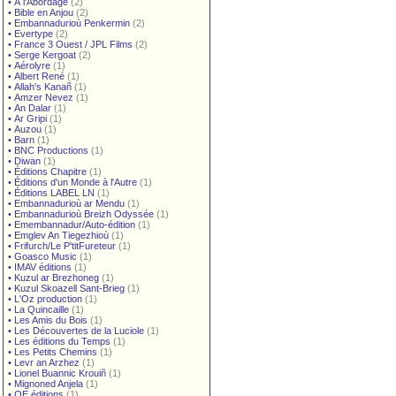
•
À l'Abordage
(2)
•
Bible en Anjou
(2)
•
Embannadurioù Penkermin
(2)
•
Evertype
(2)
•
France 3 Ouest / JPL Films
(2)
•
Serge Kergoat
(2)
•
Aérolyre
(1)
•
Albert René
(1)
•
Allah's Kanañ
(1)
•
Amzer Nevez
(1)
•
An Dalar
(1)
•
Ar Gripi
(1)
•
Auzou
(1)
•
Barn
(1)
•
BNC Productions
(1)
•
Diwan
(1)
•
Éditions Chapitre
(1)
•
Éditions d'un Monde à l'Autre
(1)
•
Éditions LABEL LN
(1)
•
Embannadurioù ar Mendu
(1)
•
Embannadurioù Breizh Odyssée
(1)
•
Emembannadur/Auto-édition
(1)
•
Emglev An Tiegezhioù
(1)
•
Frifurch/Le P'titFureteur
(1)
•
Goasco Music
(1)
•
IMAV éditions
(1)
•
Kuzul ar Brezhoneg
(1)
•
Kuzul Skoazell Sant-Brieg
(1)
•
L'Oz production
(1)
•
La Quincaille
(1)
•
Les Amis du Bois
(1)
•
Les Découvertes de la Luciole
(1)
•
Les éditions du Temps
(1)
•
Les Petits Chemins
(1)
•
Levr an Arzhez
(1)
•
Lionel Buannic Krouiñ
(1)
•
Mignoned Anjela
(1)
•
OE éditions
(1)