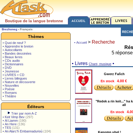
Boutique de la langue bretonne
Brezhoneg
-
Français
RECH
Thèmes
>
Recherche
• Accueil
• Quoi de neuf ?
• Apprendre le breton
Rés
• Autocollants
5 réponse
• Bandes dessinées
• Beaux livres
• CDs audio
• Livres
•
Chant, musique
• Dictionnaires
• DVD
• Jeunesse
Gwerz Fañch
• LIVRES + CD
• Livres bilingues
En stock
4.00 €
• Nature et découverte
• Nouvelles
• Poésie
• Romans
• Théâtre
"Redek a rin keit..." h
all
Éditeurs
En stock
4.0
Trier par nom A-Z
•
Keit Vimp Bev
(297)
•
Al Liamm
(190)
•
An Here
(136)
•
TES
(131)
•
An Alarc'h Embannadurioù
(104)
Kanomp uhel !