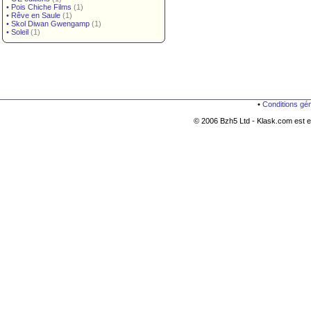
•
Pois Chiche Films
(1)
•
Rêve en Saule
(1)
•
Skol Diwan Gwengamp
(1)
•
Soleil
(1)
•
Conditions gé
© 2006 Bzh5 Ltd - Klask.com est es