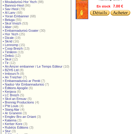
•
Mouladurioù Hor Yezh
(88)
•
Bannoù-Heol
(86)
En stock
7.00 €
•
Sav-Heol
(79)
•
Al Lanv
(68)
•
Yoran Embanner
(68)
•
Beluga
(55)
•
Skol Vreizh
(53)
•
Aber
(48)
•
Embannadurioù Goater
(30)
•
Hor Yezh
(25)
•
Dizale
(19)
•
Skrid
(16)
•
Lennomp
(15)
•
Coop Breizh
(13)
•
Timilenn
(13)
•
Delioù
(12)
•
Skol
(12)
•
Tir
(12)
•
An Amzer embanner / Le Temps Editeur
(10)
•
BZH5 Ltd
(8)
•
Imbourc'h
(8)
•
An Treizher
(7)
•
Embannadurioù ar Peniti
(7)
•
Nadoz-Vor Embannadurioù
(7)
•
Éditions Apogée
(6)
•
Kerjava
(6)
•
LC Breizh
(5)
•
Skol an Emsav
(5)
•
Brennig Productions
(4)
•
P'tit Louis
(4)
•
Stang Alar
(4)
•
Ar Granenn
(3)
•
Emglev Bro an Oriant
(3)
•
Kalanna
(3)
•
Kerber Kore
(3)
•
Rubéüs Editions
(3)
•
Stur
(3)