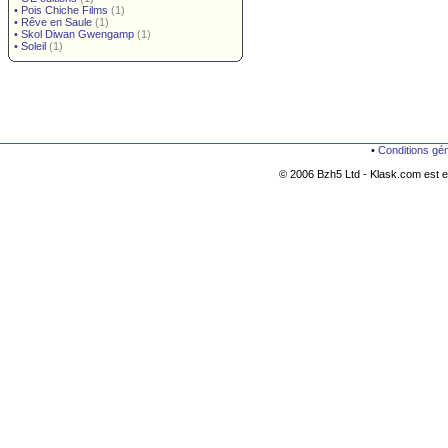
•
Pois Chiche Films
(1)
•
Rêve en Saule
(1)
•
Skol Diwan Gwengamp
(1)
•
Soleil
(1)
•
Conditions gé
© 2006 Bzh5 Ltd - Klask.com est es