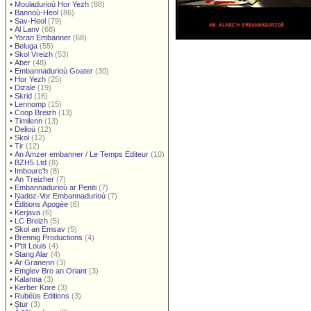
•
Mouladurioù Hor Yezh
(88)
•
Bannoù-Heol
(86)
•
Sav-Heol
(79)
•
Al Lanv
(68)
•
Yoran Embanner
(68)
•
Beluga
(55)
•
Skol Vreizh
(53)
•
Aber
(48)
•
Embannadurioù Goater
(30)
•
Hor Yezh
(25)
•
Dizale
(19)
•
Skrid
(16)
•
Lennomp
(15)
•
Coop Breizh
(13)
•
Timilenn
(13)
•
Delioù
(12)
•
Skol
(12)
•
Tir
(12)
•
An Amzer embanner / Le Temps Editeur
(10)
•
BZH5 Ltd
(8)
•
Imbourc'h
(8)
•
An Treizher
(7)
•
Embannadurioù ar Peniti
(7)
•
Nadoz-Vor Embannadurioù
(7)
•
Éditions Apogée
(6)
•
Kerjava
(6)
•
LC Breizh
(5)
•
Skol an Emsav
(5)
•
Brennig Productions
(4)
•
P'tit Louis
(4)
•
Stang Alar
(4)
•
Ar Granenn
(3)
•
Emglev Bro an Oriant
(3)
•
Kalanna
(3)
•
Kerber Kore
(3)
•
Rubéüs Editions
(3)
•
Stur
(3)