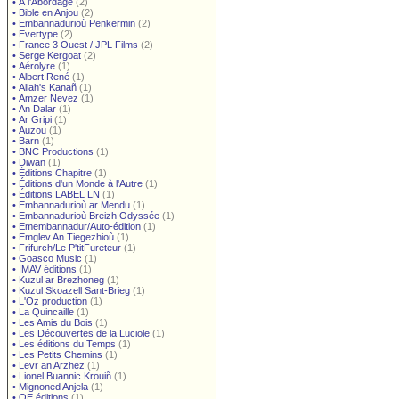
•
À l'Abordage
(2)
•
Bible en Anjou
(2)
•
Embannadurioù Penkermin
(2)
•
Evertype
(2)
•
France 3 Ouest / JPL Films
(2)
•
Serge Kergoat
(2)
•
Aérolyre
(1)
•
Albert René
(1)
•
Allah's Kanañ
(1)
•
Amzer Nevez
(1)
•
An Dalar
(1)
•
Ar Gripi
(1)
•
Auzou
(1)
•
Barn
(1)
•
BNC Productions
(1)
•
Diwan
(1)
•
Éditions Chapitre
(1)
•
Éditions d'un Monde à l'Autre
(1)
•
Éditions LABEL LN
(1)
•
Embannadurioù ar Mendu
(1)
•
Embannadurioù Breizh Odyssée
(1)
•
Emembannadur/Auto-édition
(1)
•
Emglev An Tiegezhioù
(1)
•
Frifurch/Le P'titFureteur
(1)
•
Goasco Music
(1)
•
IMAV éditions
(1)
•
Kuzul ar Brezhoneg
(1)
•
Kuzul Skoazell Sant-Brieg
(1)
•
L'Oz production
(1)
•
La Quincaille
(1)
•
Les Amis du Bois
(1)
•
Les Découvertes de la Luciole
(1)
•
Les éditions du Temps
(1)
•
Les Petits Chemins
(1)
•
Levr an Arzhez
(1)
•
Lionel Buannic Krouiñ
(1)
•
Mignoned Anjela
(1)
•
OE éditions
(1)