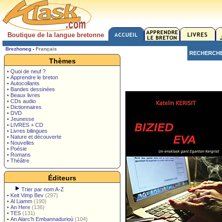
Boutique de la langue bretonne
Brezhoneg
-
Français
RECHERCH
Thèmes
• Quoi de neuf ?
• Apprendre le breton
• Autocollants
• Bandes dessinées
• Beaux livres
• CDs audio
• Dictionnaires
• DVD
• Jeunesse
• LIVRES + CD
• Livres bilingues
• Nature et découverte
• Nouvelles
• Poésie
• Romans
• Théâtre
Éditeurs
Trier par nom A-Z
•
Keit Vimp Bev
(297)
•
Al Liamm
(190)
•
An Here
(136)
•
TES
(131)
•
An Alarc'h Embannadurioù
(104)