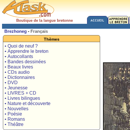
Boutique de la langue bretonne
Brezhoneg
-
Français
Thèmes
• Quoi de neuf ?
• Apprendre le breton
• Autocollants
• Bandes dessinées
• Beaux livres
• CDs audio
• Dictionnaires
• DVD
• Jeunesse
• LIVRES + CD
• Livres bilingues
• Nature et découverte
• Nouvelles
• Poésie
• Romans
• Théâtre