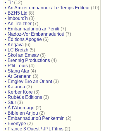
•
Tir
(12)
•
An Amzer embanner / Le Temps Editeur
(10)
•
BZH5 Ltd
(8)
•
Imbourc'h
(8)
•
An Treizher
(7)
•
Embannadurioù ar Peniti
(7)
•
Nadoz-Vor Embannadurioù
(7)
•
Éditions Apogée
(6)
•
Kerjava
(6)
•
LC Breizh
(5)
•
Skol an Emsav
(5)
•
Brennig Productions
(4)
•
P'tit Louis
(4)
•
Stang Alar
(4)
•
Ar Granenn
(3)
•
Emglev Bro an Oriant
(3)
•
Kalanna
(3)
•
Kerber Kore
(3)
•
Rubéüs Editions
(3)
•
Stur
(3)
•
À l'Abordage
(2)
•
Bible en Anjou
(2)
•
Embannadurioù Penkermin
(2)
•
Evertype
(2)
•
France 3 Ouest / JPL Films
(2)