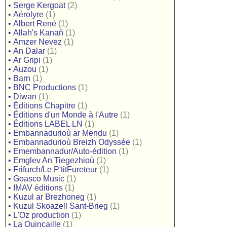
•
Serge Kergoat
(2)
•
Aérolyre
(1)
•
Albert René
(1)
•
Allah's Kanañ
(1)
•
Amzer Nevez
(1)
•
An Dalar
(1)
•
Ar Gripi
(1)
•
Auzou
(1)
•
Barn
(1)
•
BNC Productions
(1)
•
Diwan
(1)
•
Éditions Chapitre
(1)
•
Éditions d'un Monde à l'Autre
(1)
•
Éditions LABEL LN
(1)
•
Embannadurioù ar Mendu
(1)
•
Embannadurioù Breizh Odyssée
(1)
•
Emembannadur/Auto-édition
(1)
•
Emglev An Tiegezhioù
(1)
•
Frifurch/Le P'titFureteur
(1)
•
Goasco Music
(1)
•
IMAV éditions
(1)
•
Kuzul ar Brezhoneg
(1)
•
Kuzul Skoazell Sant-Brieg
(1)
•
L'Oz production
(1)
•
La Quincaille
(1)