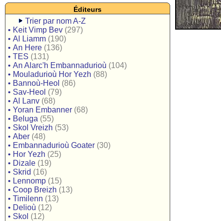
Éditeurs
Trier par nom A-Z
•
Keit Vimp Bev
(297)
•
Al Liamm
(190)
•
An Here
(136)
•
TES
(131)
•
An Alarc'h Embannadurioù
(104)
•
Mouladurioù Hor Yezh
(88)
•
Bannoù-Heol
(86)
•
Sav-Heol
(79)
•
Al Lanv
(68)
•
Yoran Embanner
(68)
•
Beluga
(55)
•
Skol Vreizh
(53)
•
Aber
(48)
•
Embannadurioù Goater
(30)
•
Hor Yezh
(25)
•
Dizale
(19)
•
Skrid
(16)
•
Lennomp
(15)
•
Coop Breizh
(13)
•
Timilenn
(13)
•
Delioù
(12)
•
Skol
(12)