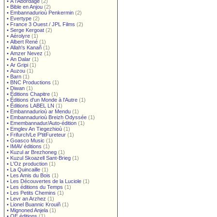
•
À l'Abordage
(2)
•
Bible en Anjou
(2)
•
Embannadurioù Penkermin
(2)
•
Evertype
(2)
•
France 3 Ouest / JPL Films
(2)
•
Serge Kergoat
(2)
•
Aérolyre
(1)
•
Albert René
(1)
•
Allah's Kanañ
(1)
•
Amzer Nevez
(1)
•
An Dalar
(1)
•
Ar Gripi
(1)
•
Auzou
(1)
•
Barn
(1)
•
BNC Productions
(1)
•
Diwan
(1)
•
Éditions Chapitre
(1)
•
Éditions d'un Monde à l'Autre
(1)
•
Éditions LABEL LN
(1)
•
Embannadurioù ar Mendu
(1)
•
Embannadurioù Breizh Odyssée
(1)
•
Emembannadur/Auto-édition
(1)
•
Emglev An Tiegezhioù
(1)
•
Frifurch/Le P'titFureteur
(1)
•
Goasco Music
(1)
•
IMAV éditions
(1)
•
Kuzul ar Brezhoneg
(1)
•
Kuzul Skoazell Sant-Brieg
(1)
•
L'Oz production
(1)
•
La Quincaille
(1)
•
Les Amis du Bois
(1)
•
Les Découvertes de la Luciole
(1)
•
Les éditions du Temps
(1)
•
Les Petits Chemins
(1)
•
Levr an Arzhez
(1)
•
Lionel Buannic Krouiñ
(1)
•
Mignoned Anjela
(1)
•
OE éditions
(1)