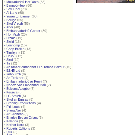
•
Mouladurioù Hor Yezh
(88)
•
Bannoù-Heol
(86)
•
Sav-Heol
(79)
•
Al Lanv
(68)
•
Yoran Embanner
(68)
•
Beluga
(55)
•
Skol Vreizh
(53)
•
Aber
(48)
•
Embannadurioù Goater
(30)
•
Hor Yezh
(25)
•
Dizale
(19)
•
Skrid
(16)
•
Lennomp
(15)
•
Coop Breizh
(13)
•
Timilenn
(13)
•
Delioù
(12)
•
Skol
(12)
•
Tir
(12)
•
An Amzer embanner / Le Temps Editeur
(10)
•
BZH5 Ltd
(8)
•
Imbourc'h
(8)
•
An Treizher
(7)
•
Embannadurioù ar Peniti
(7)
•
Nadoz-Vor Embannadurioù
(7)
•
Éditions Apogée
(6)
•
Kerjava
(6)
•
LC Breizh
(5)
•
Skol an Emsav
(5)
•
Brennig Productions
(4)
•
P'tit Louis
(4)
•
Stang Alar
(4)
•
Ar Granenn
(3)
•
Emglev Bro an Oriant
(3)
•
Kalanna
(3)
•
Kerber Kore
(3)
•
Rubéüs Editions
(3)
•
Stur
(3)