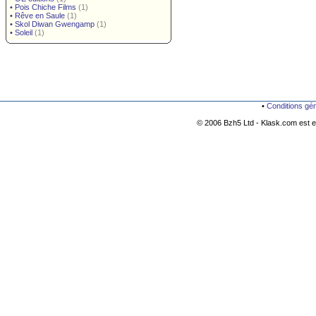
•
Pois Chiche Films
(1)
•
Rêve en Saule
(1)
•
Skol Diwan Gwengamp
(1)
•
Soleil
(1)
•
Conditions gé
© 2006 Bzh5 Ltd - Klask.com est es