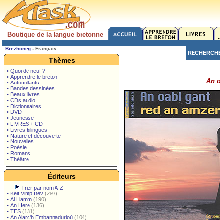
Boutique de la langue bretonne
Brezhoneg
-
Français
RECHERCH
Thèmes
• Quoi de neuf ?
• Apprendre le breton
An o
• Autocollants
• Bandes dessinées
• Beaux livres
• CDs audio
• Dictionnaires
• DVD
• Jeunesse
• LIVRES + CD
• Livres bilingues
• Nature et découverte
• Nouvelles
• Poésie
• Romans
• Théâtre
Éditeurs
Trier par nom A-Z
•
Keit Vimp Bev
(297)
•
Al Liamm
(190)
•
An Here
(136)
•
TES
(131)
•
An Alarc'h Embannadurioù
(104)