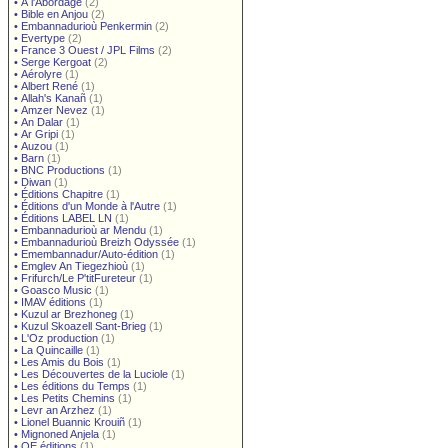
•
À l'Abordage
(2)
•
Bible en Anjou
(2)
•
Embannadurioù Penkermin
(2)
•
Evertype
(2)
•
France 3 Ouest / JPL Films
(2)
•
Serge Kergoat
(2)
•
Aérolyre
(1)
•
Albert René
(1)
•
Allah's Kanañ
(1)
•
Amzer Nevez
(1)
•
An Dalar
(1)
•
Ar Gripi
(1)
•
Auzou
(1)
•
Barn
(1)
•
BNC Productions
(1)
•
Diwan
(1)
•
Éditions Chapitre
(1)
•
Éditions d'un Monde à l'Autre
(1)
•
Éditions LABEL LN
(1)
•
Embannadurioù ar Mendu
(1)
•
Embannadurioù Breizh Odyssée
(1)
•
Emembannadur/Auto-édition
(1)
•
Emglev An Tiegezhioù
(1)
•
Frifurch/Le P'titFureteur
(1)
•
Goasco Music
(1)
•
IMAV éditions
(1)
•
Kuzul ar Brezhoneg
(1)
•
Kuzul Skoazell Sant-Brieg
(1)
•
L'Oz production
(1)
•
La Quincaille
(1)
•
Les Amis du Bois
(1)
•
Les Découvertes de la Luciole
(1)
•
Les éditions du Temps
(1)
•
Les Petits Chemins
(1)
•
Levr an Arzhez
(1)
•
Lionel Buannic Krouiñ
(1)
•
Mignoned Anjela
(1)
•
OE éditions
(1)