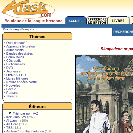
Boutique de la langue bretonne
Brezhoneg
-
Français
RECHERCH
Thèmes
• Quoi de neuf ?
• Apprendre le breton
Skrapadenn ar pao
• Autocollants
• Bandes dessinées
• Beaux livres
• CDs audio
• Dictionnaires
• DVD
• Jeunesse
• LIVRES + CD
• Livres bilingues
• Nature et découverte
• Nouvelles
• Poésie
• Romans
• Théâtre
Éditeurs
Trier par nom A-Z
•
Keit Vimp Bev
(297)
•
Al Liamm
(190)
•
An Here
(136)
•
TES
(131)
•
An Alarc'h Embannadurioù
(104)