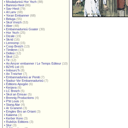
•
Mouladurioù Hor Yezh
(88)
•
Bannoù-Heol
(86)
•
Sav-Heol
(79)
•
Al Lanv
(68)
•
Yoran Embanner
(68)
•
Beluga
(55)
•
Skol Vreizh
(53)
•
Aber
(48)
•
Embannadurioù Goater
(30)
•
Hor Yezh
(25)
•
Dizale
(19)
•
Skrid
(16)
•
Lennomp
(15)
•
Coop Breizh
(13)
•
Timilenn
(13)
•
Delioù
(12)
•
Skol
(12)
•
Tir
(12)
•
An Amzer embanner / Le Temps Editeur
(10)
•
BZH5 Ltd
(8)
•
Imbourc'h
(8)
•
An Treizher
(7)
•
Embannadurioù ar Peniti
(7)
•
Nadoz-Vor Embannadurioù
(7)
•
Éditions Apogée
(6)
•
Kerjava
(6)
•
LC Breizh
(5)
•
Skol an Emsav
(5)
•
Brennig Productions
(4)
•
P'tit Louis
(4)
•
Stang Alar
(4)
•
Ar Granenn
(3)
•
Emglev Bro an Oriant
(3)
•
Kalanna
(3)
•
Kerber Kore
(3)
•
Rubéüs Editions
(3)
•
Stur
(3)