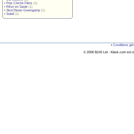
•
Pois Chiche Films
(1)
•
Rêve en Saule
(1)
•
Skol Diwan Gwengamp
(1)
•
Soleil
(1)
•
Conditions gé
© 2006 Bzh5 Ltd - Klask.com est es