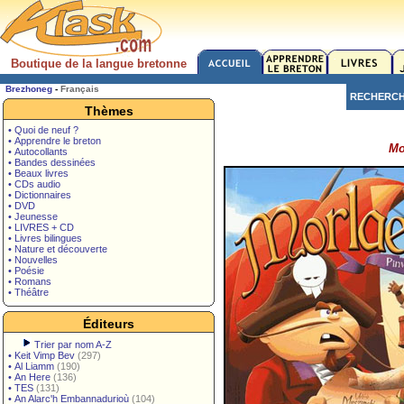
Boutique de la langue bretonne
Brezhoneg
-
Français
RECHERC
Thèmes
• Quoi de neuf ?
• Apprendre le breton
Mo
• Autocollants
• Bandes dessinées
• Beaux livres
• CDs audio
• Dictionnaires
• DVD
• Jeunesse
• LIVRES + CD
• Livres bilingues
• Nature et découverte
• Nouvelles
• Poésie
• Romans
• Théâtre
Éditeurs
Trier par nom A-Z
•
Keit Vimp Bev
(297)
•
Al Liamm
(190)
•
An Here
(136)
•
TES
(131)
•
An Alarc'h Embannadurioù
(104)