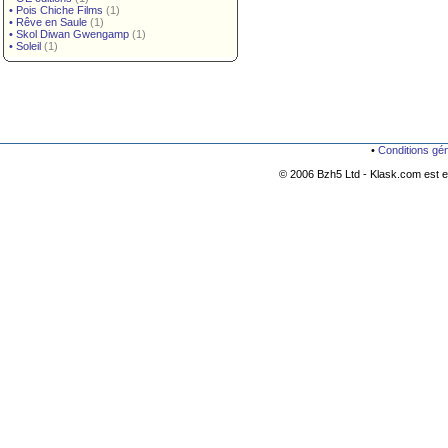
•
Pois Chiche Films
(1)
•
Rêve en Saule
(1)
•
Skol Diwan Gwengamp
(1)
•
Soleil
(1)
•
Conditions gé
© 2006 Bzh5 Ltd - Klask.com est es