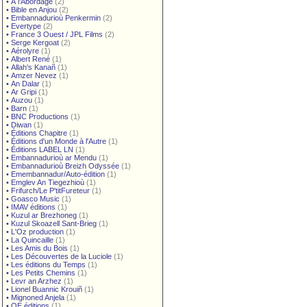
•
À l'Abordage
(2)
•
Bible en Anjou
(2)
•
Embannadurioù Penkermin
(2)
•
Evertype
(2)
•
France 3 Ouest / JPL Films
(2)
•
Serge Kergoat
(2)
•
Aérolyre
(1)
•
Albert René
(1)
•
Allah's Kanañ
(1)
•
Amzer Nevez
(1)
•
An Dalar
(1)
•
Ar Gripi
(1)
•
Auzou
(1)
•
Barn
(1)
•
BNC Productions
(1)
•
Diwan
(1)
•
Éditions Chapitre
(1)
•
Éditions d'un Monde à l'Autre
(1)
•
Éditions LABEL LN
(1)
•
Embannadurioù ar Mendu
(1)
•
Embannadurioù Breizh Odyssée
(1)
•
Emembannadur/Auto-édition
(1)
•
Emglev An Tiegezhioù
(1)
•
Frifurch/Le P'titFureteur
(1)
•
Goasco Music
(1)
•
IMAV éditions
(1)
•
Kuzul ar Brezhoneg
(1)
•
Kuzul Skoazell Sant-Brieg
(1)
•
L'Oz production
(1)
•
La Quincaille
(1)
•
Les Amis du Bois
(1)
•
Les Découvertes de la Luciole
(1)
•
Les éditions du Temps
(1)
•
Les Petits Chemins
(1)
•
Levr an Arzhez
(1)
•
Lionel Buannic Krouiñ
(1)
•
Mignoned Anjela
(1)
•
OE éditions
(1)