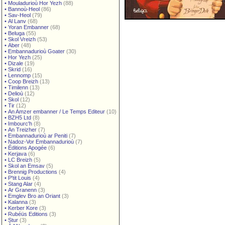
•
Mouladurioù Hor Yezh
(88)
•
Bannoù-Heol
(86)
•
Sav-Heol
(79)
•
Al Lanv
(68)
•
Yoran Embanner
(68)
•
Beluga
(55)
•
Skol Vreizh
(53)
•
Aber
(48)
•
Embannadurioù Goater
(30)
•
Hor Yezh
(25)
•
Dizale
(19)
•
Skrid
(16)
•
Lennomp
(15)
•
Coop Breizh
(13)
•
Timilenn
(13)
•
Delioù
(12)
•
Skol
(12)
•
Tir
(12)
•
An Amzer embanner / Le Temps Editeur
(10)
•
BZH5 Ltd
(8)
•
Imbourc'h
(8)
•
An Treizher
(7)
•
Embannadurioù ar Peniti
(7)
•
Nadoz-Vor Embannadurioù
(7)
•
Éditions Apogée
(6)
•
Kerjava
(6)
•
LC Breizh
(5)
•
Skol an Emsav
(5)
•
Brennig Productions
(4)
•
P'tit Louis
(4)
•
Stang Alar
(4)
•
Ar Granenn
(3)
•
Emglev Bro an Oriant
(3)
•
Kalanna
(3)
•
Kerber Kore
(3)
•
Rubéüs Editions
(3)
•
Stur
(3)