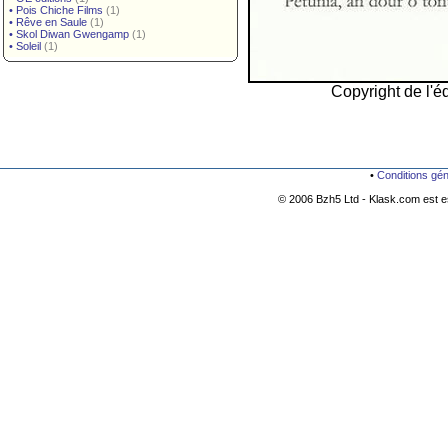
•
Pois Chiche Films
(1)
•
Rêve en Saule
(1)
•
Skol Diwan Gwengamp
(1)
•
Soleil
(1)
Copyright de l'éd
•
Conditions gé
© 2006 Bzh5 Ltd - Klask.com est es