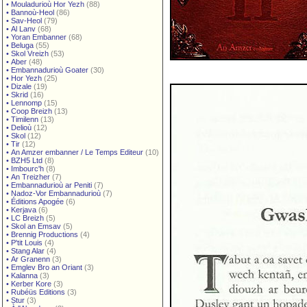
•
Mouladurioù Hor Yezh
(88)
•
Bannoù-Heol
(86)
•
Sav-Heol
(79)
•
Al Lanv
(68)
•
Yoran Embanner
(68)
•
Beluga
(55)
•
Skol Vreizh
(53)
•
Aber
(48)
•
Embannadurioù Goater
(30)
•
Hor Yezh
(25)
•
Dizale
(19)
•
Skrid
(16)
•
Lennomp
(15)
•
Coop Breizh
(13)
•
Timilenn
(13)
•
Delioù
(12)
•
Skol
(12)
•
Tir
(12)
•
An Amzer embanner / Le Temps Editeur
(10)
•
BZH5 Ltd
(8)
•
Imbourc'h
(8)
•
An Treizher
(7)
•
Embannadurioù ar Peniti
(7)
•
Nadoz-Vor Embannadurioù
(7)
•
Éditions Apogée
(6)
•
Kerjava
(6)
•
LC Breizh
(5)
•
Skol an Emsav
(5)
•
Brennig Productions
(4)
•
P'tit Louis
(4)
•
Stang Alar
(4)
•
Ar Granenn
(3)
•
Emglev Bro an Oriant
(3)
•
Kalanna
(3)
•
Kerber Kore
(3)
•
Rubéüs Editions
(3)
•
Stur
(3)