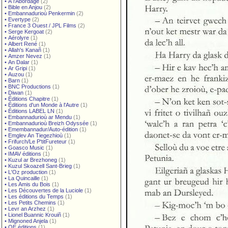
•
À l'Abordage
(2)
•
Bible en Anjou
(2)
•
Embannadurioù Penkermin
(2)
•
Evertype
(2)
•
France 3 Ouest / JPL Films
(2)
•
Serge Kergoat
(2)
•
Aérolyre
(1)
•
Albert René
(1)
•
Allah's Kanañ
(1)
•
Amzer Nevez
(1)
•
An Dalar
(1)
•
Ar Gripi
(1)
•
Auzou
(1)
•
Barn
(1)
•
BNC Productions
(1)
•
Diwan
(1)
•
Éditions Chapitre
(1)
•
Éditions d'un Monde à l'Autre
(1)
•
Éditions LABEL LN
(1)
•
Embannadurioù ar Mendu
(1)
•
Embannadurioù Breizh Odyssée
(1)
•
Emembannadur/Auto-édition
(1)
•
Emglev An Tiegezhioù
(1)
•
Frifurch/Le P'titFureteur
(1)
•
Goasco Music
(1)
•
IMAV éditions
(1)
•
Kuzul ar Brezhoneg
(1)
•
Kuzul Skoazell Sant-Brieg
(1)
•
L'Oz production
(1)
•
La Quincaille
(1)
•
Les Amis du Bois
(1)
•
Les Découvertes de la Luciole
(1)
•
Les éditions du Temps
(1)
•
Les Petits Chemins
(1)
•
Levr an Arzhez
(1)
•
Lionel Buannic Krouiñ
(1)
•
Mignoned Anjela
(1)
•
OE éditions
(1)