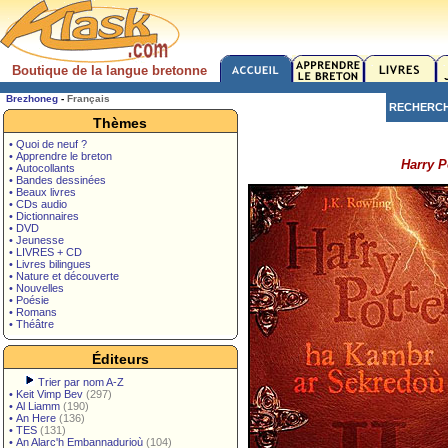
Boutique de la langue bretonne
Brezhoneg
-
Français
RECHERC
Thèmes
• Quoi de neuf ?
• Apprendre le breton
Harry P
• Autocollants
• Bandes dessinées
• Beaux livres
• CDs audio
• Dictionnaires
• DVD
• Jeunesse
• LIVRES + CD
• Livres bilingues
• Nature et découverte
• Nouvelles
• Poésie
• Romans
• Théâtre
Éditeurs
Trier par nom A-Z
•
Keit Vimp Bev
(297)
•
Al Liamm
(190)
•
An Here
(136)
•
TES
(131)
•
An Alarc'h Embannadurioù
(104)