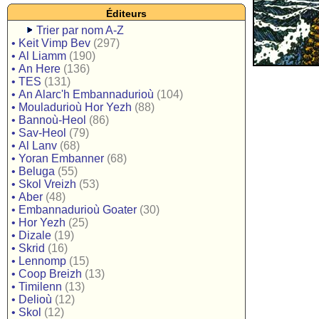
Éditeurs
Trier par nom A-Z
•
Keit Vimp Bev
(297)
•
Al Liamm
(190)
•
An Here
(136)
•
TES
(131)
•
An Alarc'h Embannadurioù
(104)
•
Mouladurioù Hor Yezh
(88)
•
Bannoù-Heol
(86)
•
Sav-Heol
(79)
•
Al Lanv
(68)
•
Yoran Embanner
(68)
•
Beluga
(55)
•
Skol Vreizh
(53)
•
Aber
(48)
•
Embannadurioù Goater
(30)
•
Hor Yezh
(25)
•
Dizale
(19)
•
Skrid
(16)
•
Lennomp
(15)
•
Coop Breizh
(13)
•
Timilenn
(13)
•
Delioù
(12)
•
Skol
(12)