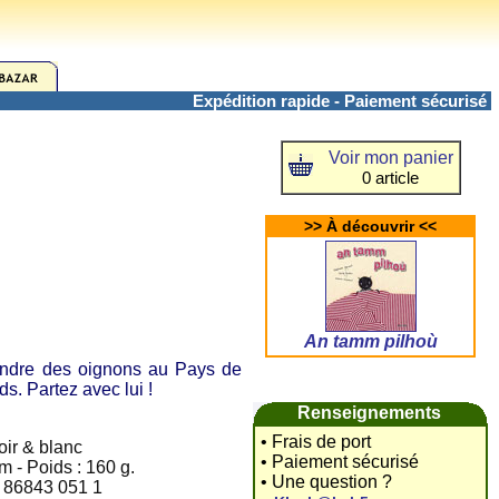
Expédition rapide - Paiement sécurisé
Voir mon panier
0 article
>> À découvrir <<
An tamm pilhoù
ndre des oignons au Pays de
s. Partez avec lui !
Renseignements
• Frais de port
oir & blanc
• Paiement sécurisé
m - Poids : 160 g.
• Une question ?
2 86843 051 1