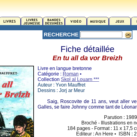
RECHERCHE
Fiche détaillée
En tu all da vor Breizh
Livre en langue bretonne
Catégorie :
Roman
•
Collection
Skol al Louarn ***
Auteur : Yvon Mauffret
Dessins : Jorj ar Meur
Saig, Roscovite de 11 ans, veut aller ve
Galles, se faire Johnny comme tant de Léonard
Parution : 1989
Broché - Illustrations en n
184 pages - Format : 11 x 17,5 c
Editeur : An Here • ISBN : 