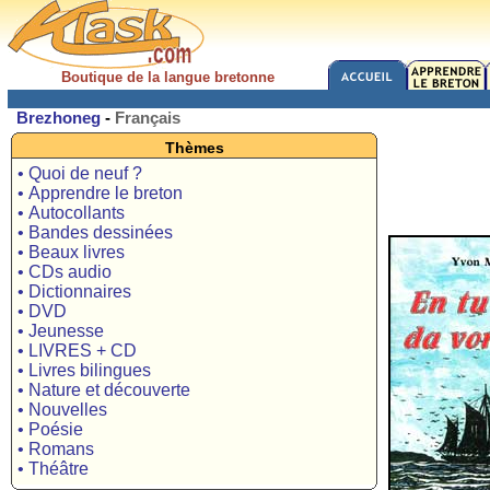
Boutique de la langue bretonne
Brezhoneg
-
Français
Thèmes
• Quoi de neuf ?
• Apprendre le breton
• Autocollants
• Bandes dessinées
• Beaux livres
• CDs audio
• Dictionnaires
• DVD
• Jeunesse
• LIVRES + CD
• Livres bilingues
• Nature et découverte
• Nouvelles
• Poésie
• Romans
• Théâtre