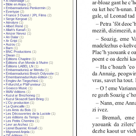
•
À l'Abordage
(2)
•
Bible en Anjou
(2)
•
Embannadurioù Penkermin
(2)
•
Evertype
(2)
•
France 3 Ouest / JPL Films
(2)
•
Serge Kergoat
(2)
•
Aérolyre
(1)
•
Albert René
(1)
•
Allah's Kanañ
(1)
•
Amzer Nevez
(1)
•
An Dalar
(1)
•
Ar Gripi
(1)
•
Auzou
(1)
•
Barn
(1)
•
BNC Productions
(1)
•
Diwan
(1)
•
Éditions Chapitre
(1)
•
Éditions d'un Monde à l'Autre
(1)
•
Éditions LABEL LN
(1)
•
Embannadurioù ar Mendu
(1)
•
Embannadurioù Breizh Odyssée
(1)
•
Emembannadur/Auto-édition
(1)
•
Emglev An Tiegezhioù
(1)
•
Frifurch/Le P'titFureteur
(1)
•
Goasco Music
(1)
•
IMAV éditions
(1)
•
Kuzul ar Brezhoneg
(1)
•
Kuzul Skoazell Sant-Brieg
(1)
•
L'Oz production
(1)
•
La Quincaille
(1)
•
Les Amis du Bois
(1)
•
Les Découvertes de la Luciole
(1)
•
Les éditions du Temps
(1)
•
Les Petits Chemins
(1)
•
Levr an Arzhez
(1)
•
Lionel Buannic Krouiñ
(1)
•
Mignoned Anjela
(1)
•
OE éditions
(1)