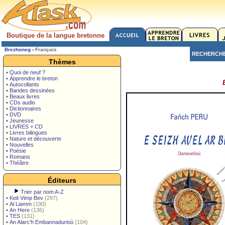
Boutique de la langue bretonne
Brezhoneg
-
Français
RECHERCH
Thèmes
• Quoi de neuf ?
• Apprendre le breton
• Autocollants
• Bandes dessinées
• Beaux livres
• CDs audio
• Dictionnaires
• DVD
• Jeunesse
• LIVRES + CD
• Livres bilingues
• Nature et découverte
• Nouvelles
• Poésie
• Romans
• Théâtre
Éditeurs
Trier par nom A-Z
•
Keit Vimp Bev
(297)
•
Al Liamm
(190)
•
An Here
(136)
•
TES
(131)
•
An Alarc'h Embannadurioù
(104)