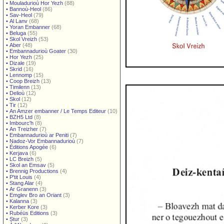
•
Mouladurioù Hor Yezh
(88)
•
Bannoù-Heol
(86)
•
Sav-Heol
(79)
•
Al Lanv
(68)
•
Yoran Embanner
(68)
•
Beluga
(55)
•
Skol Vreizh
(53)
•
Aber
(48)
•
Embannadurioù Goater
(30)
•
Hor Yezh
(25)
•
Dizale
(19)
•
Skrid
(16)
•
Lennomp
(15)
•
Coop Breizh
(13)
•
Timilenn
(13)
•
Delioù
(12)
•
Skol
(12)
•
Tir
(12)
•
An Amzer embanner / Le Temps Editeur
(10)
•
BZH5 Ltd
(8)
•
Imbourc'h
(8)
•
An Treizher
(7)
•
Embannadurioù ar Peniti
(7)
•
Nadoz-Vor Embannadurioù
(7)
•
Éditions Apogée
(6)
•
Kerjava
(6)
•
LC Breizh
(5)
•
Skol an Emsav
(5)
•
Brennig Productions
(4)
•
P'tit Louis
(4)
•
Stang Alar
(4)
•
Ar Granenn
(3)
•
Emglev Bro an Oriant
(3)
•
Kalanna
(3)
•
Kerber Kore
(3)
•
Rubéüs Editions
(3)
•
Stur
(3)