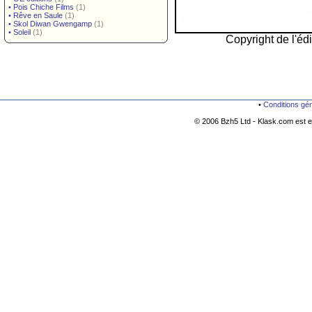
•
Pois Chiche Films
(1)
•
Rêve en Saule
(1)
•
Skol Diwan Gwengamp
(1)
•
Soleil
(1)
Copyright de l'édi
•
Conditions gé
© 2006 Bzh5 Ltd - Klask.com est es