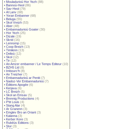
•
Mouladurioù Hor Yezh
(88)
•
Bannoù-Heol
(86)
•
Sav-Heol
(79)
•
Al Lanv
(68)
•
Yoran Embanner
(68)
•
Beluga
(55)
•
Skol Vreizh
(53)
•
Aber
(48)
•
Embannadurioù Goater
(30)
•
Hor Yezh
(25)
•
Dizale
(19)
•
Skrid
(16)
•
Lennomp
(15)
•
Coop Breizh
(13)
•
Timilenn
(13)
•
Delioù
(12)
•
Skol
(12)
•
Tir
(12)
•
An Amzer embanner / Le Temps Editeur
(10)
•
BZH5 Ltd
(8)
•
Imbourc'h
(8)
•
An Treizher
(7)
•
Embannadurioù ar Peniti
(7)
•
Nadoz-Vor Embannadurioù
(7)
•
Éditions Apogée
(6)
•
Kerjava
(6)
•
LC Breizh
(5)
•
Skol an Emsav
(5)
•
Brennig Productions
(4)
•
P'tit Louis
(4)
•
Stang Alar
(4)
•
Ar Granenn
(3)
•
Emglev Bro an Oriant
(3)
•
Kalanna
(3)
•
Kerber Kore
(3)
•
Rubéüs Editions
(3)
•
Stur
(3)