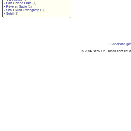
•
Pois Chiche Films
(1)
•
Rêve en Saule
(1)
•
Skol Diwan Gwengamp
(1)
•
Soleil
(1)
•
Conditions gé
© 2006 Bzh5 Ltd - Klask.com est es