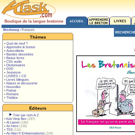
Boutique de la langue bretonne
Brezhoneg
-
Français
RECHERCH
Thèmes
• Quoi de neuf ?
• Apprendre le breton
• Autocollants
• Bandes dessinées
• Beaux livres
• CDs audio
• Dictionnaires
• DVD
• Jeunesse
• LIVRES + CD
• Livres bilingues
• Nature et découverte
• Nouvelles
• Poésie
• Romans
• Théâtre
Éditeurs
Trier par nom A-Z
•
Keit Vimp Bev
(297)
•
Al Liamm
(190)
•
An Here
(136)
•
TES
(131)
•
An Alarc'h Embannadurioù
(104)