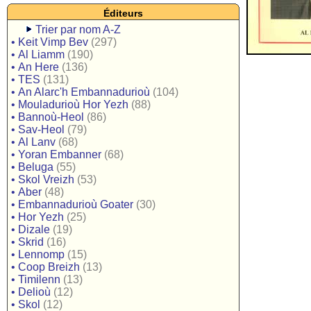
Éditeurs
Trier par nom A-Z
•
Keit Vimp Bev
(297)
•
Al Liamm
(190)
•
An Here
(136)
•
TES
(131)
•
An Alarc'h Embannadurioù
(104)
•
Mouladurioù Hor Yezh
(88)
•
Bannoù-Heol
(86)
•
Sav-Heol
(79)
•
Al Lanv
(68)
•
Yoran Embanner
(68)
•
Beluga
(55)
•
Skol Vreizh
(53)
•
Aber
(48)
•
Embannadurioù Goater
(30)
•
Hor Yezh
(25)
•
Dizale
(19)
•
Skrid
(16)
•
Lennomp
(15)
•
Coop Breizh
(13)
•
Timilenn
(13)
•
Delioù
(12)
•
Skol
(12)