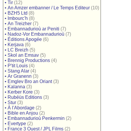
•
Tir
(12)
•
An Amzer embanner / Le Temps Editeur
(10)
•
BZH5 Ltd
(8)
•
Imbourc'h
(8)
•
An Treizher
(7)
•
Embannadurioù ar Peniti
(7)
•
Nadoz-Vor Embannadurioù
(7)
•
Éditions Apogée
(6)
•
Kerjava
(6)
•
LC Breizh
(5)
•
Skol an Emsav
(5)
•
Brennig Productions
(4)
•
P'tit Louis
(4)
•
Stang Alar
(4)
•
Ar Granenn
(3)
•
Emglev Bro an Oriant
(3)
•
Kalanna
(3)
•
Kerber Kore
(3)
•
Rubéüs Editions
(3)
•
Stur
(3)
•
À l'Abordage
(2)
•
Bible en Anjou
(2)
•
Embannadurioù Penkermin
(2)
•
Evertype
(2)
•
France 3 Ouest / JPL Films
(2)