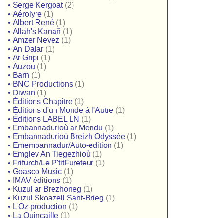
•
Serge Kergoat
(2)
•
Aérolyre
(1)
•
Albert René
(1)
•
Allah's Kanañ
(1)
•
Amzer Nevez
(1)
•
An Dalar
(1)
•
Ar Gripi
(1)
•
Auzou
(1)
•
Barn
(1)
•
BNC Productions
(1)
•
Diwan
(1)
•
Éditions Chapitre
(1)
•
Éditions d'un Monde à l'Autre
(1)
•
Éditions LABEL LN
(1)
•
Embannadurioù ar Mendu
(1)
•
Embannadurioù Breizh Odyssée
(1)
•
Emembannadur/Auto-édition
(1)
•
Emglev An Tiegezhioù
(1)
•
Frifurch/Le P'titFureteur
(1)
•
Goasco Music
(1)
•
IMAV éditions
(1)
•
Kuzul ar Brezhoneg
(1)
•
Kuzul Skoazell Sant-Brieg
(1)
•
L'Oz production
(1)
•
La Quincaille
(1)