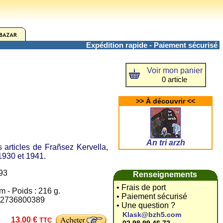
Expédition rapide - Paiement sécurisé
Voir mon panier
0 article
>> À découvrir <<
An tri arzh
articles de Frañsez Kervella,
 1930 et 1941.
993
Renseignements
• Frais de port
m - Poids : 216 g.
• Paiement sécurisé
: 2736800389
• Une question ?
Klask@bzh5.com
13.00 €
TTC