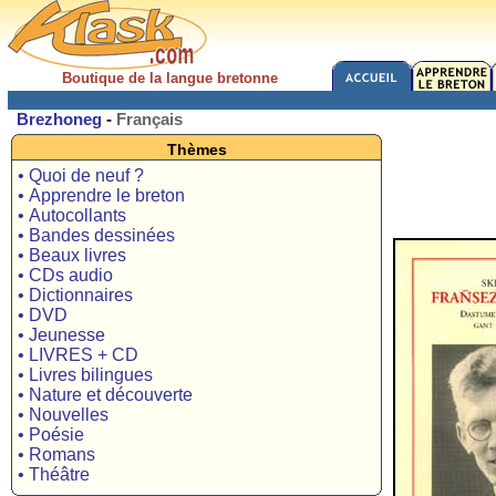
Boutique de la langue bretonne
Brezhoneg
-
Français
Thèmes
• Quoi de neuf ?
• Apprendre le breton
• Autocollants
• Bandes dessinées
• Beaux livres
• CDs audio
• Dictionnaires
• DVD
• Jeunesse
• LIVRES + CD
• Livres bilingues
• Nature et découverte
• Nouvelles
• Poésie
• Romans
• Théâtre