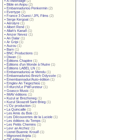
•
À l'Abordage
(2)
•
Bible en Anjou
(2)
•
Embannadurioù Penkermin
(2)
•
Evertype
(2)
•
France 3 Ouest / JPL Films
(2)
•
Serge Kergoat
(2)
•
Aérolyre
(1)
•
Albert René
(1)
•
Allah's Kanañ
(1)
•
Amzer Nevez
(1)
•
An Dalar
(1)
•
Ar Gripi
(1)
•
Auzou
(1)
•
Barn
(1)
•
BNC Productions
(1)
•
Diwan
(1)
•
Éditions Chapitre
(1)
•
Éditions d'un Monde à l'Autre
(1)
•
Éditions LABEL LN
(1)
•
Embannadurioù ar Mendu
(1)
•
Embannadurioù Breizh Odyssée
(1)
•
Emembannadur/Auto-édition
(1)
•
Emglev An Tiegezhioù
(1)
•
Frifurch/Le P'titFureteur
(1)
•
Goasco Music
(1)
•
IMAV éditions
(1)
•
Kuzul ar Brezhoneg
(1)
•
Kuzul Skoazell Sant-Brieg
(1)
•
L'Oz production
(1)
•
La Quincaille
(1)
•
Les Amis du Bois
(1)
•
Les Découvertes de la Luciole
(1)
•
Les éditions du Temps
(1)
•
Les Petits Chemins
(1)
•
Levr an Arzhez
(1)
•
Lionel Buannic Krouiñ
(1)
•
Mignoned Anjela
(1)
•
OE éditions
(1)