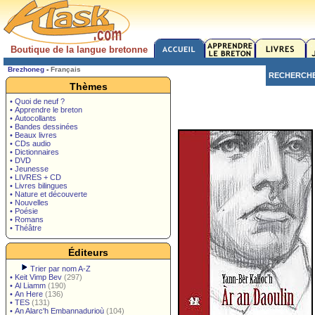
Boutique de la langue bretonne
Brezhoneg
-
Français
RECHERCH
Thèmes
• Quoi de neuf ?
• Apprendre le breton
• Autocollants
• Bandes dessinées
• Beaux livres
• CDs audio
• Dictionnaires
• DVD
• Jeunesse
• LIVRES + CD
• Livres bilingues
• Nature et découverte
• Nouvelles
• Poésie
• Romans
• Théâtre
Éditeurs
Trier par nom A-Z
•
Keit Vimp Bev
(297)
•
Al Liamm
(190)
•
An Here
(136)
•
TES
(131)
•
An Alarc'h Embannadurioù
(104)