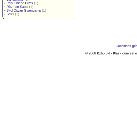
•
Pois Chiche Films
(1)
•
Rêve en Saule
(1)
•
Skol Diwan Gwengamp
(1)
•
Soleil
(1)
•
Conditions gé
© 2006 Bzh5 Ltd - Klask.com est es