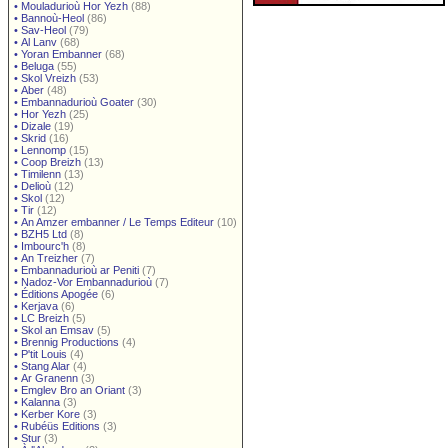
•
Mouladurioù Hor Yezh
(88)
•
Bannoù-Heol
(86)
•
Sav-Heol
(79)
•
Al Lanv
(68)
•
Yoran Embanner
(68)
•
Beluga
(55)
•
Skol Vreizh
(53)
•
Aber
(48)
•
Embannadurioù Goater
(30)
•
Hor Yezh
(25)
•
Dizale
(19)
•
Skrid
(16)
•
Lennomp
(15)
•
Coop Breizh
(13)
•
Timilenn
(13)
•
Delioù
(12)
•
Skol
(12)
•
Tir
(12)
•
An Amzer embanner / Le Temps Editeur
(10)
•
BZH5 Ltd
(8)
•
Imbourc'h
(8)
•
An Treizher
(7)
•
Embannadurioù ar Peniti
(7)
•
Nadoz-Vor Embannadurioù
(7)
•
Éditions Apogée
(6)
•
Kerjava
(6)
•
LC Breizh
(5)
•
Skol an Emsav
(5)
•
Brennig Productions
(4)
•
P'tit Louis
(4)
•
Stang Alar
(4)
•
Ar Granenn
(3)
•
Emglev Bro an Oriant
(3)
•
Kalanna
(3)
•
Kerber Kore
(3)
•
Rubéüs Editions
(3)
•
Stur
(3)