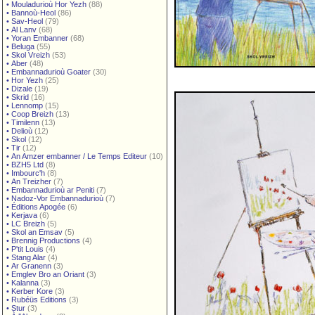
•
Mouladurioù Hor Yezh
(88)
•
Bannoù-Heol
(86)
•
Sav-Heol
(79)
•
Al Lanv
(68)
•
Yoran Embanner
(68)
•
Beluga
(55)
•
Skol Vreizh
(53)
•
Aber
(48)
•
Embannadurioù Goater
(30)
•
Hor Yezh
(25)
•
Dizale
(19)
•
Skrid
(16)
•
Lennomp
(15)
•
Coop Breizh
(13)
•
Timilenn
(13)
•
Delioù
(12)
•
Skol
(12)
•
Tir
(12)
•
An Amzer embanner / Le Temps Editeur
(10)
•
BZH5 Ltd
(8)
•
Imbourc'h
(8)
•
An Treizher
(7)
•
Embannadurioù ar Peniti
(7)
•
Nadoz-Vor Embannadurioù
(7)
•
Éditions Apogée
(6)
•
Kerjava
(6)
•
LC Breizh
(5)
•
Skol an Emsav
(5)
•
Brennig Productions
(4)
•
P'tit Louis
(4)
•
Stang Alar
(4)
•
Ar Granenn
(3)
•
Emglev Bro an Oriant
(3)
•
Kalanna
(3)
•
Kerber Kore
(3)
•
Rubéüs Editions
(3)
•
Stur
(3)