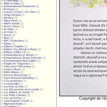
•
À l'Abordage
(2)
•
Bible en Anjou
(2)
•
Embannadurioù Penkermin
(2)
•
Evertype
(2)
•
France 3 Ouest / JPL Films
(2)
•
Serge Kergoat
(2)
•
Aérolyre
(1)
•
Albert René
(1)
•
Allah's Kanañ
(1)
•
Amzer Nevez
(1)
•
An Dalar
(1)
•
Ar Gripi
(1)
•
Auzou
(1)
•
Barn
(1)
•
BNC Productions
(1)
•
Diwan
(1)
•
Éditions Chapitre
(1)
•
Éditions d'un Monde à l'Autre
(1)
•
Éditions LABEL LN
(1)
•
Embannadurioù ar Mendu
(1)
•
Embannadurioù Breizh Odyssée
(1)
•
Emembannadur/Auto-édition
(1)
•
Emglev An Tiegezhioù
(1)
•
Frifurch/Le P'titFureteur
(1)
•
Goasco Music
(1)
•
IMAV éditions
(1)
•
Kuzul ar Brezhoneg
(1)
•
Kuzul Skoazell Sant-Brieg
(1)
•
L'Oz production
(1)
•
La Quincaille
(1)
•
Les Amis du Bois
(1)
•
Les Découvertes de la Luciole
(1)
•
Les éditions du Temps
(1)
•
Les Petits Chemins
(1)
Copyright de l'éd
•
Levr an Arzhez
(1)
•
Lionel Buannic Krouiñ
(1)
•
Mignoned Anjela
(1)
•
OE éditions
(1)