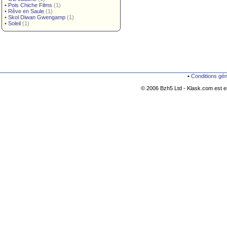
•
Pois Chiche Films
(1)
•
Rêve en Saule
(1)
•
Skol Diwan Gwengamp
(1)
•
Soleil
(1)
•
Conditions gé
© 2006 Bzh5 Ltd - Klask.com est es