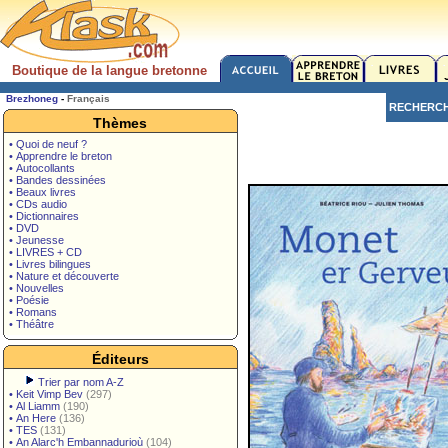
Boutique de la langue bretonne
Brezhoneg
-
Français
RECHERC
Thèmes
• Quoi de neuf ?
• Apprendre le breton
• Autocollants
• Bandes dessinées
• Beaux livres
• CDs audio
• Dictionnaires
• DVD
• Jeunesse
• LIVRES + CD
• Livres bilingues
• Nature et découverte
• Nouvelles
• Poésie
• Romans
• Théâtre
Éditeurs
Trier par nom A-Z
•
Keit Vimp Bev
(297)
•
Al Liamm
(190)
•
An Here
(136)
•
TES
(131)
•
An Alarc'h Embannadurioù
(104)