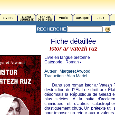
RECHERCHE
Fiche détaillée
Istor ar vatezh ruz
Livre en langue bretonne
Catégorie :
Roman
•
Auteur : Margaret Atwood
Traduction : Alan Martel
Dans son roman Istor ar Vatezh Ru
destruction de l?État de droit aux Éta
désormais la République de Gilead es
plus strictes. À la suite d'acciden
chimiques et d'autres catastroph
drastiquement chuté. Un prétexte utili
pour imposer un retour aux « valeurs t