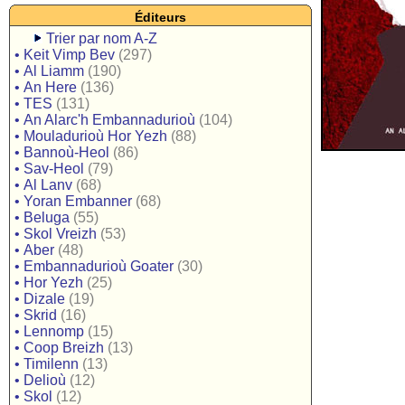
Éditeurs
Trier par nom A-Z
•
Keit Vimp Bev
(297)
•
Al Liamm
(190)
•
An Here
(136)
•
TES
(131)
•
An Alarc'h Embannadurioù
(104)
•
Mouladurioù Hor Yezh
(88)
•
Bannoù-Heol
(86)
•
Sav-Heol
(79)
•
Al Lanv
(68)
•
Yoran Embanner
(68)
•
Beluga
(55)
•
Skol Vreizh
(53)
•
Aber
(48)
•
Embannadurioù Goater
(30)
•
Hor Yezh
(25)
•
Dizale
(19)
•
Skrid
(16)
•
Lennomp
(15)
•
Coop Breizh
(13)
•
Timilenn
(13)
•
Delioù
(12)
•
Skol
(12)