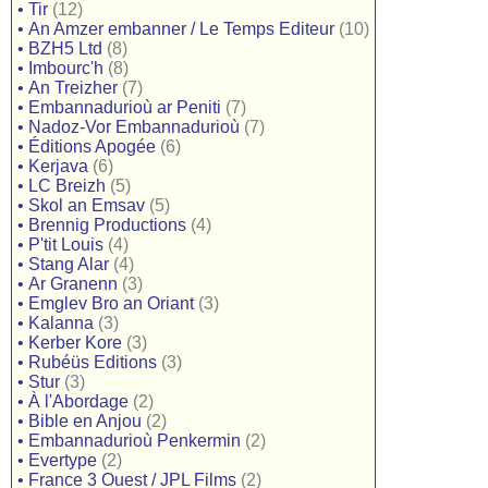
•
Tir
(12)
•
An Amzer embanner / Le Temps Editeur
(10)
•
BZH5 Ltd
(8)
•
Imbourc'h
(8)
•
An Treizher
(7)
•
Embannadurioù ar Peniti
(7)
•
Nadoz-Vor Embannadurioù
(7)
•
Éditions Apogée
(6)
•
Kerjava
(6)
•
LC Breizh
(5)
•
Skol an Emsav
(5)
•
Brennig Productions
(4)
•
P'tit Louis
(4)
•
Stang Alar
(4)
•
Ar Granenn
(3)
•
Emglev Bro an Oriant
(3)
•
Kalanna
(3)
•
Kerber Kore
(3)
•
Rubéüs Editions
(3)
•
Stur
(3)
•
À l'Abordage
(2)
•
Bible en Anjou
(2)
•
Embannadurioù Penkermin
(2)
•
Evertype
(2)
•
France 3 Ouest / JPL Films
(2)