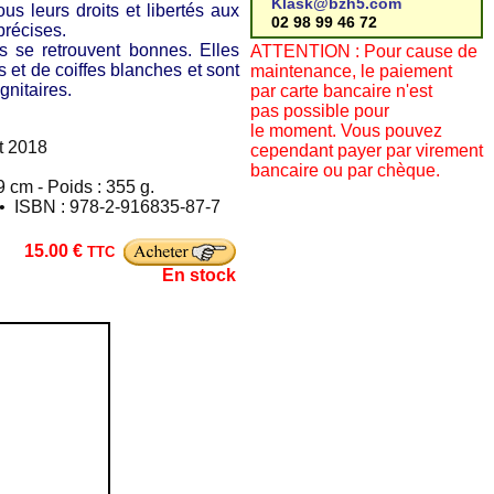
Klask@bzh5.com
ous leurs droits et libertés aux
02 98 99 46 72
précises.
 se retrouvent bonnes. Elles
ATTENTION : Pour cause de
 et de coiffes blanches et sont
maintenance, le paiement
gnitaires.
par carte bancaire n'est
pas possible pour
le moment. Vous pouvez
t 2018
cependant payer par virement
bancaire ou par chèque.
 cm - Poids : 355 g.
 • ISBN : 978-2-916835-87-7
15.00 €
TTC
En stock