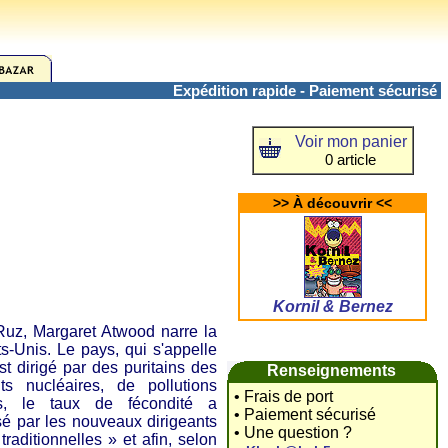
Expédition rapide - Paiement sécurisé
Voir mon panier
0 article
>> À découvrir <<
Kornil & Bernez
z, Margaret Atwood narre la
ts-Unis. Le pays, qui s'appelle
t dirigé par des puritains des
Renseignements
ts nucléaires, de pollutions
• Frais de port
es, le taux de fécondité a
• Paiement sécurisé
sé par les nouveaux dirigeants
• Une question ?
raditionnelles » et afin, selon