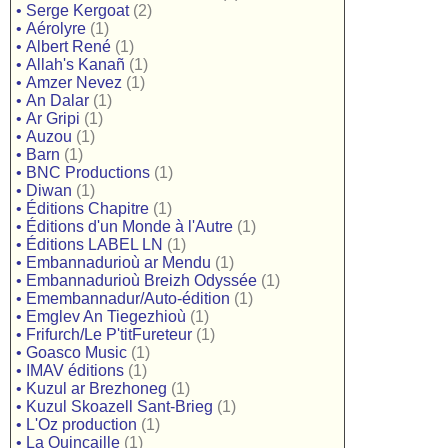
•
Serge Kergoat
(2)
•
Aérolyre
(1)
•
Albert René
(1)
•
Allah's Kanañ
(1)
•
Amzer Nevez
(1)
•
An Dalar
(1)
•
Ar Gripi
(1)
•
Auzou
(1)
•
Barn
(1)
•
BNC Productions
(1)
•
Diwan
(1)
•
Éditions Chapitre
(1)
•
Éditions d'un Monde à l'Autre
(1)
•
Éditions LABEL LN
(1)
•
Embannadurioù ar Mendu
(1)
•
Embannadurioù Breizh Odyssée
(1)
•
Emembannadur/Auto-édition
(1)
•
Emglev An Tiegezhioù
(1)
•
Frifurch/Le P'titFureteur
(1)
•
Goasco Music
(1)
•
IMAV éditions
(1)
•
Kuzul ar Brezhoneg
(1)
•
Kuzul Skoazell Sant-Brieg
(1)
•
L'Oz production
(1)
•
La Quincaille
(1)