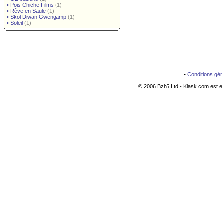
•
Pois Chiche Films
(1)
•
Rêve en Saule
(1)
•
Skol Diwan Gwengamp
(1)
•
Soleil
(1)
•
Conditions gé
© 2006 Bzh5 Ltd - Klask.com est es