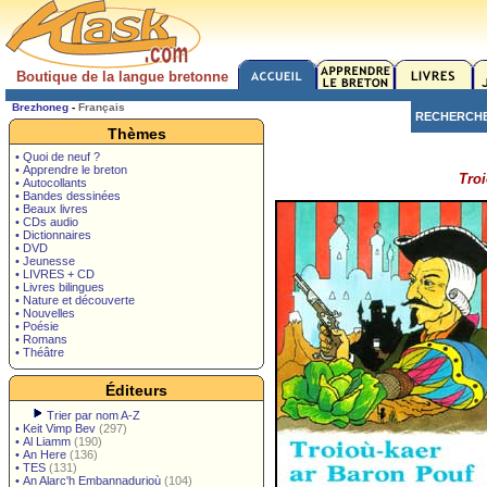
Boutique de la langue bretonne
Brezhoneg
-
Français
RECHERCH
Thèmes
• Quoi de neuf ?
• Apprendre le breton
Troi
• Autocollants
• Bandes dessinées
• Beaux livres
• CDs audio
• Dictionnaires
• DVD
• Jeunesse
• LIVRES + CD
• Livres bilingues
• Nature et découverte
• Nouvelles
• Poésie
• Romans
• Théâtre
Éditeurs
Trier par nom A-Z
•
Keit Vimp Bev
(297)
•
Al Liamm
(190)
•
An Here
(136)
•
TES
(131)
•
An Alarc'h Embannadurioù
(104)