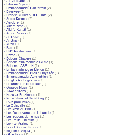
•
À l'Abordage
(2)
•
Bible en Anjou
(2)
•
Embannadurioù Penkermin
(2)
•
Evertype
(2)
•
France 3 Ouest / JPL Films
(2)
•
Serge Kergoat
(2)
•
Aérolyre
(1)
•
Albert René
(1)
•
Allah's Kanañ
(1)
•
Amzer Nevez
(1)
•
An Dalar
(1)
•
Ar Gripi
(1)
•
Auzou
(1)
•
Barn
(1)
•
BNC Productions
(1)
•
Diwan
(1)
•
Éditions Chapitre
(1)
•
Éditions d'un Monde à l'Autre
(1)
•
Éditions LABEL LN
(1)
•
Embannadurioù ar Mendu
(1)
•
Embannadurioù Breizh Odyssée
(1)
•
Emembannadur/Auto-édition
(1)
•
Emglev An Tiegezhioù
(1)
•
Frifurch/Le P'titFureteur
(1)
•
Goasco Music
(1)
•
IMAV éditions
(1)
•
Kuzul ar Brezhoneg
(1)
•
Kuzul Skoazell Sant-Brieg
(1)
•
L'Oz production
(1)
•
La Quincaille
(1)
•
Les Amis du Bois
(1)
•
Les Découvertes de la Luciole
(1)
•
Les éditions du Temps
(1)
•
Les Petits Chemins
(1)
•
Levr an Arzhez
(1)
•
Lionel Buannic Krouiñ
(1)
•
Mignoned Anjela
(1)
•
OE éditions
(1)