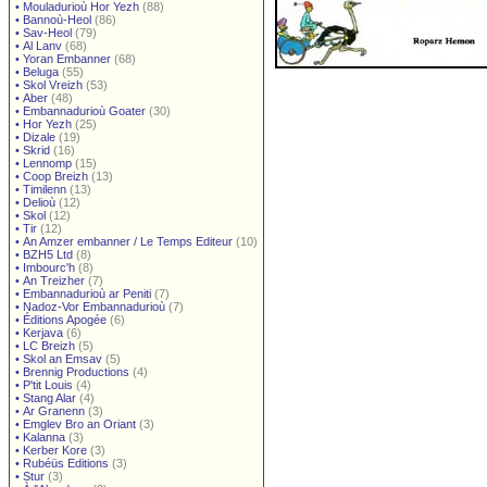
•
Mouladurioù Hor Yezh
(88)
•
Bannoù-Heol
(86)
•
Sav-Heol
(79)
•
Al Lanv
(68)
•
Yoran Embanner
(68)
•
Beluga
(55)
•
Skol Vreizh
(53)
•
Aber
(48)
•
Embannadurioù Goater
(30)
•
Hor Yezh
(25)
•
Dizale
(19)
•
Skrid
(16)
•
Lennomp
(15)
•
Coop Breizh
(13)
•
Timilenn
(13)
•
Delioù
(12)
•
Skol
(12)
•
Tir
(12)
•
An Amzer embanner / Le Temps Editeur
(10)
•
BZH5 Ltd
(8)
•
Imbourc'h
(8)
•
An Treizher
(7)
•
Embannadurioù ar Peniti
(7)
•
Nadoz-Vor Embannadurioù
(7)
•
Éditions Apogée
(6)
•
Kerjava
(6)
•
LC Breizh
(5)
•
Skol an Emsav
(5)
•
Brennig Productions
(4)
•
P'tit Louis
(4)
•
Stang Alar
(4)
•
Ar Granenn
(3)
•
Emglev Bro an Oriant
(3)
•
Kalanna
(3)
•
Kerber Kore
(3)
•
Rubéüs Editions
(3)
•
Stur
(3)