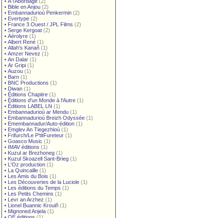
•
À l'Abordage
(2)
•
Bible en Anjou
(2)
•
Embannadurioù Penkermin
(2)
•
Evertype
(2)
•
France 3 Ouest / JPL Films
(2)
•
Serge Kergoat
(2)
•
Aérolyre
(1)
•
Albert René
(1)
•
Allah's Kanañ
(1)
•
Amzer Nevez
(1)
•
An Dalar
(1)
•
Ar Gripi
(1)
•
Auzou
(1)
•
Barn
(1)
•
BNC Productions
(1)
•
Diwan
(1)
•
Éditions Chapitre
(1)
•
Éditions d'un Monde à l'Autre
(1)
•
Éditions LABEL LN
(1)
•
Embannadurioù ar Mendu
(1)
•
Embannadurioù Breizh Odyssée
(1)
•
Emembannadur/Auto-édition
(1)
•
Emglev An Tiegezhioù
(1)
•
Frifurch/Le P'titFureteur
(1)
•
Goasco Music
(1)
•
IMAV éditions
(1)
•
Kuzul ar Brezhoneg
(1)
•
Kuzul Skoazell Sant-Brieg
(1)
•
L'Oz production
(1)
•
La Quincaille
(1)
•
Les Amis du Bois
(1)
•
Les Découvertes de la Luciole
(1)
•
Les éditions du Temps
(1)
•
Les Petits Chemins
(1)
•
Levr an Arzhez
(1)
•
Lionel Buannic Krouiñ
(1)
•
Mignoned Anjela
(1)
•
OE éditions
(1)