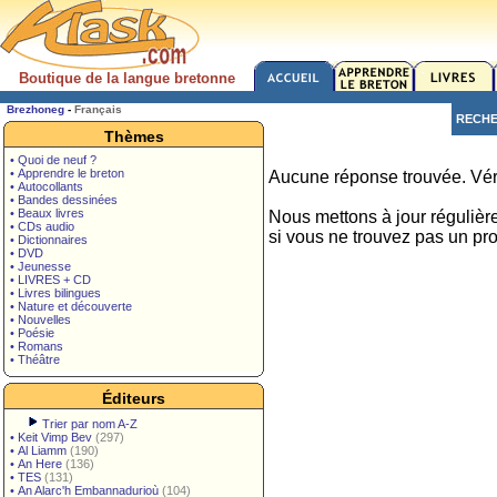
Boutique de la langue bretonne
Brezhoneg
-
Français
RECH
Thèmes
• Quoi de neuf ?
• Apprendre le breton
Aucune réponse trouvée. Véri
• Autocollants
• Bandes dessinées
• Beaux livres
Nous mettons à jour régulièr
• CDs audio
si vous ne trouvez pas un pro
• Dictionnaires
• DVD
• Jeunesse
• LIVRES + CD
• Livres bilingues
• Nature et découverte
• Nouvelles
• Poésie
• Romans
• Théâtre
Éditeurs
Trier par nom A-Z
•
Keit Vimp Bev
(297)
•
Al Liamm
(190)
•
An Here
(136)
•
TES
(131)
•
An Alarc'h Embannadurioù
(104)