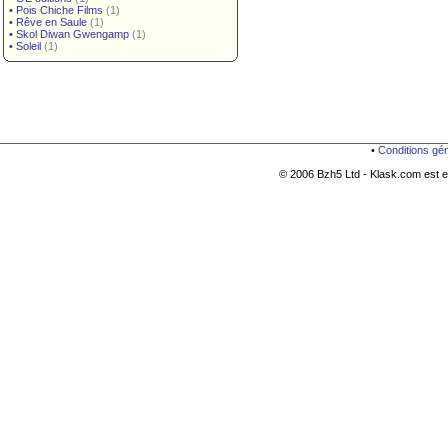
•
Pois Chiche Films
(1)
•
Rêve en Saule
(1)
•
Skol Diwan Gwengamp
(1)
•
Soleil
(1)
•
Conditions gé
© 2006 Bzh5 Ltd - Klask.com est es