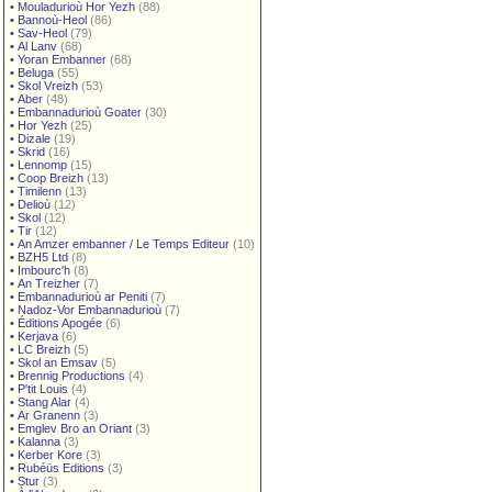
•
Mouladurioù Hor Yezh
(88)
•
Bannoù-Heol
(86)
•
Sav-Heol
(79)
•
Al Lanv
(68)
•
Yoran Embanner
(68)
•
Beluga
(55)
•
Skol Vreizh
(53)
•
Aber
(48)
•
Embannadurioù Goater
(30)
•
Hor Yezh
(25)
•
Dizale
(19)
•
Skrid
(16)
•
Lennomp
(15)
•
Coop Breizh
(13)
•
Timilenn
(13)
•
Delioù
(12)
•
Skol
(12)
•
Tir
(12)
•
An Amzer embanner / Le Temps Editeur
(10)
•
BZH5 Ltd
(8)
•
Imbourc'h
(8)
•
An Treizher
(7)
•
Embannadurioù ar Peniti
(7)
•
Nadoz-Vor Embannadurioù
(7)
•
Éditions Apogée
(6)
•
Kerjava
(6)
•
LC Breizh
(5)
•
Skol an Emsav
(5)
•
Brennig Productions
(4)
•
P'tit Louis
(4)
•
Stang Alar
(4)
•
Ar Granenn
(3)
•
Emglev Bro an Oriant
(3)
•
Kalanna
(3)
•
Kerber Kore
(3)
•
Rubéüs Editions
(3)
•
Stur
(3)