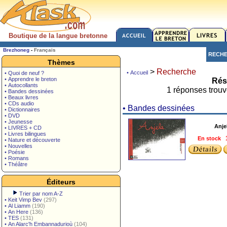
Boutique de la langue bretonne
Brezhoneg
-
Français
RECH
Thèmes
>
Recherche
• Accueil
• Quoi de neuf ?
• Apprendre le breton
Rés
• Autocollants
1 réponses trouv
• Bandes dessinées
• Beaux livres
• CDs audio
• Bandes dessinées
• Dictionnaires
• DVD
• Jeunesse
Anje
• LIVRES + CD
• Livres bilingues
En stock
• Nature et découverte
• Nouvelles
• Poésie
• Romans
• Théâtre
Éditeurs
Trier par nom A-Z
•
Keit Vimp Bev
(297)
•
Al Liamm
(190)
•
An Here
(136)
•
TES
(131)
•
An Alarc'h Embannadurioù
(104)