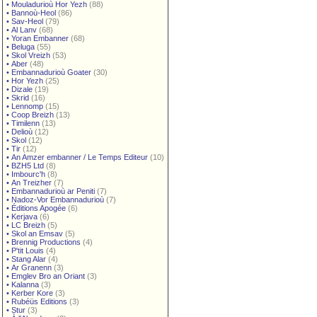
•
Mouladurioù Hor Yezh
(88)
•
Bannoù-Heol
(86)
•
Sav-Heol
(79)
•
Al Lanv
(68)
•
Yoran Embanner
(68)
•
Beluga
(55)
•
Skol Vreizh
(53)
•
Aber
(48)
•
Embannadurioù Goater
(30)
•
Hor Yezh
(25)
•
Dizale
(19)
•
Skrid
(16)
•
Lennomp
(15)
•
Coop Breizh
(13)
•
Timilenn
(13)
•
Delioù
(12)
•
Skol
(12)
•
Tir
(12)
•
An Amzer embanner / Le Temps Editeur
(10)
•
BZH5 Ltd
(8)
•
Imbourc'h
(8)
•
An Treizher
(7)
•
Embannadurioù ar Peniti
(7)
•
Nadoz-Vor Embannadurioù
(7)
•
Éditions Apogée
(6)
•
Kerjava
(6)
•
LC Breizh
(5)
•
Skol an Emsav
(5)
•
Brennig Productions
(4)
•
P'tit Louis
(4)
•
Stang Alar
(4)
•
Ar Granenn
(3)
•
Emglev Bro an Oriant
(3)
•
Kalanna
(3)
•
Kerber Kore
(3)
•
Rubéüs Editions
(3)
•
Stur
(3)