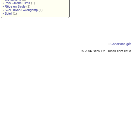
•
Pois Chiche Films
(1)
•
Rêve en Saule
(1)
•
Skol Diwan Gwengamp
(1)
•
Soleil
(1)
•
Conditions gé
© 2006 Bzh5 Ltd - Klask.com est es