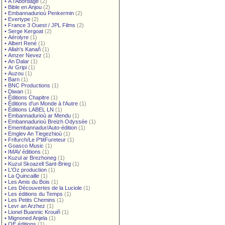
•
À l'Abordage
(2)
•
Bible en Anjou
(2)
•
Embannadurioù Penkermin
(2)
•
Evertype
(2)
•
France 3 Ouest / JPL Films
(2)
•
Serge Kergoat
(2)
•
Aérolyre
(1)
•
Albert René
(1)
•
Allah's Kanañ
(1)
•
Amzer Nevez
(1)
•
An Dalar
(1)
•
Ar Gripi
(1)
•
Auzou
(1)
•
Barn
(1)
•
BNC Productions
(1)
•
Diwan
(1)
•
Éditions Chapitre
(1)
•
Éditions d'un Monde à l'Autre
(1)
•
Éditions LABEL LN
(1)
•
Embannadurioù ar Mendu
(1)
•
Embannadurioù Breizh Odyssée
(1)
•
Emembannadur/Auto-édition
(1)
•
Emglev An Tiegezhioù
(1)
•
Frifurch/Le P'titFureteur
(1)
•
Goasco Music
(1)
•
IMAV éditions
(1)
•
Kuzul ar Brezhoneg
(1)
•
Kuzul Skoazell Sant-Brieg
(1)
•
L'Oz production
(1)
•
La Quincaille
(1)
•
Les Amis du Bois
(1)
•
Les Découvertes de la Luciole
(1)
•
Les éditions du Temps
(1)
•
Les Petits Chemins
(1)
•
Levr an Arzhez
(1)
•
Lionel Buannic Krouiñ
(1)
•
Mignoned Anjela
(1)
•
OE éditions
(1)