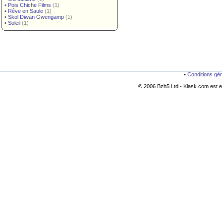
•
Pois Chiche Films
(1)
•
Rêve en Saule
(1)
•
Skol Diwan Gwengamp
(1)
•
Soleil
(1)
•
Conditions gé
© 2006 Bzh5 Ltd - Klask.com est es