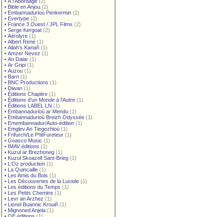
•
À l'Abordage
(2)
•
Bible en Anjou
(2)
•
Embannadurioù Penkermin
(2)
•
Evertype
(2)
•
France 3 Ouest / JPL Films
(2)
•
Serge Kergoat
(2)
•
Aérolyre
(1)
•
Albert René
(1)
•
Allah's Kanañ
(1)
•
Amzer Nevez
(1)
•
An Dalar
(1)
•
Ar Gripi
(1)
•
Auzou
(1)
•
Barn
(1)
•
BNC Productions
(1)
•
Diwan
(1)
•
Éditions Chapitre
(1)
•
Éditions d'un Monde à l'Autre
(1)
•
Éditions LABEL LN
(1)
•
Embannadurioù ar Mendu
(1)
•
Embannadurioù Breizh Odyssée
(1)
•
Emembannadur/Auto-édition
(1)
•
Emglev An Tiegezhioù
(1)
•
Frifurch/Le P'titFureteur
(1)
•
Goasco Music
(1)
•
IMAV éditions
(1)
•
Kuzul ar Brezhoneg
(1)
•
Kuzul Skoazell Sant-Brieg
(1)
•
L'Oz production
(1)
•
La Quincaille
(1)
•
Les Amis du Bois
(1)
•
Les Découvertes de la Luciole
(1)
•
Les éditions du Temps
(1)
•
Les Petits Chemins
(1)
•
Levr an Arzhez
(1)
•
Lionel Buannic Krouiñ
(1)
•
Mignoned Anjela
(1)
•
OE éditions
(1)