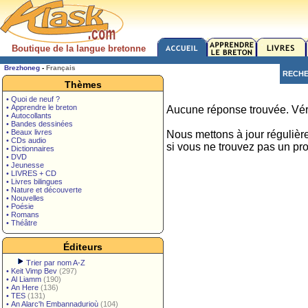
Boutique de la langue bretonne
Brezhoneg
-
Français
RECH
Thèmes
• Quoi de neuf ?
• Apprendre le breton
Aucune réponse trouvée. Véri
• Autocollants
• Bandes dessinées
• Beaux livres
Nous mettons à jour régulièr
• CDs audio
si vous ne trouvez pas un pro
• Dictionnaires
• DVD
• Jeunesse
• LIVRES + CD
• Livres bilingues
• Nature et découverte
• Nouvelles
• Poésie
• Romans
• Théâtre
Éditeurs
Trier par nom A-Z
•
Keit Vimp Bev
(297)
•
Al Liamm
(190)
•
An Here
(136)
•
TES
(131)
•
An Alarc'h Embannadurioù
(104)