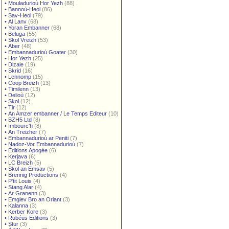
•
Mouladurioù Hor Yezh
(88)
•
Bannoù-Heol
(86)
•
Sav-Heol
(79)
•
Al Lanv
(68)
•
Yoran Embanner
(68)
•
Beluga
(55)
•
Skol Vreizh
(53)
•
Aber
(48)
•
Embannadurioù Goater
(30)
•
Hor Yezh
(25)
•
Dizale
(19)
•
Skrid
(16)
•
Lennomp
(15)
•
Coop Breizh
(13)
•
Timilenn
(13)
•
Delioù
(12)
•
Skol
(12)
•
Tir
(12)
•
An Amzer embanner / Le Temps Editeur
(10)
•
BZH5 Ltd
(8)
•
Imbourc'h
(8)
•
An Treizher
(7)
•
Embannadurioù ar Peniti
(7)
•
Nadoz-Vor Embannadurioù
(7)
•
Éditions Apogée
(6)
•
Kerjava
(6)
•
LC Breizh
(5)
•
Skol an Emsav
(5)
•
Brennig Productions
(4)
•
P'tit Louis
(4)
•
Stang Alar
(4)
•
Ar Granenn
(3)
•
Emglev Bro an Oriant
(3)
•
Kalanna
(3)
•
Kerber Kore
(3)
•
Rubéüs Editions
(3)
•
Stur
(3)