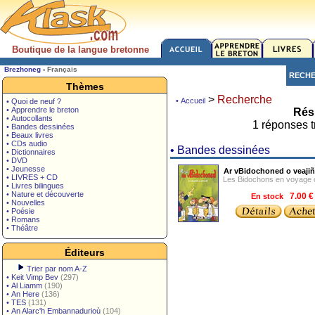
Boutique de la langue bretonne
Brezhoneg
-
Français
RECH
Thèmes
>
Recherche
• Accueil
• Quoi de neuf ?
• Apprendre le breton
Résu
• Autocollants
1 réponses t
• Bandes dessinées
• Beaux livres
• CDs audio
• Bandes dessinées
• Dictionnaires
• DVD
• Jeunesse
Ar vBidochoned o veajiñ 
• LIVRES + CD
Les Bidochons en voyage 
• Livres bilingues
• Nature et découverte
En stock
7.00 
• Nouvelles
• Poésie
• Romans
• Théâtre
Éditeurs
Trier par nom A-Z
•
Keit Vimp Bev
(297)
•
Al Liamm
(190)
•
An Here
(136)
•
TES
(131)
•
An Alarc'h Embannadurioù
(104)