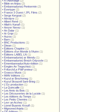
•
À l'Abordage
(2)
•
Bible en Anjou
(2)
•
Embannadurioù Penkermin
(2)
•
Evertype
(2)
•
France 3 Ouest / JPL Films
(2)
•
Serge Kergoat
(2)
•
Aérolyre
(1)
•
Albert René
(1)
•
Allah's Kanañ
(1)
•
Amzer Nevez
(1)
•
An Dalar
(1)
•
Ar Gripi
(1)
•
Auzou
(1)
•
Barn
(1)
•
BNC Productions
(1)
•
Diwan
(1)
•
Éditions Chapitre
(1)
•
Éditions d'un Monde à l'Autre
(1)
•
Éditions LABEL LN
(1)
•
Embannadurioù ar Mendu
(1)
•
Embannadurioù Breizh Odyssée
(1)
•
Emembannadur/Auto-édition
(1)
•
Emglev An Tiegezhioù
(1)
•
Frifurch/Le P'titFureteur
(1)
•
Goasco Music
(1)
•
IMAV éditions
(1)
•
Kuzul ar Brezhoneg
(1)
•
Kuzul Skoazell Sant-Brieg
(1)
•
L'Oz production
(1)
•
La Quincaille
(1)
•
Les Amis du Bois
(1)
•
Les Découvertes de la Luciole
(1)
•
Les éditions du Temps
(1)
•
Les Petits Chemins
(1)
•
Levr an Arzhez
(1)
•
Lionel Buannic Krouiñ
(1)
•
Mignoned Anjela
(1)
•
OE éditions
(1)