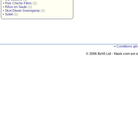
•
Pois Chiche Films
(1)
•
Rêve en Saule
(1)
•
Skol Diwan Gwengamp
(1)
•
Soleil
(1)
•
Conditions gé
© 2006 Bzh5 Ltd - Klask.com est es