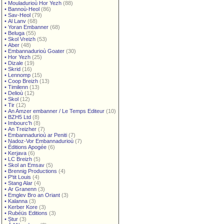
•
Mouladurioù Hor Yezh
(88)
•
Bannoù-Heol
(86)
•
Sav-Heol
(79)
•
Al Lanv
(68)
•
Yoran Embanner
(68)
•
Beluga
(55)
•
Skol Vreizh
(53)
•
Aber
(48)
•
Embannadurioù Goater
(30)
•
Hor Yezh
(25)
•
Dizale
(19)
•
Skrid
(16)
•
Lennomp
(15)
•
Coop Breizh
(13)
•
Timilenn
(13)
•
Delioù
(12)
•
Skol
(12)
•
Tir
(12)
•
An Amzer embanner / Le Temps Editeur
(10)
•
BZH5 Ltd
(8)
•
Imbourc'h
(8)
•
An Treizher
(7)
•
Embannadurioù ar Peniti
(7)
•
Nadoz-Vor Embannadurioù
(7)
•
Éditions Apogée
(6)
•
Kerjava
(6)
•
LC Breizh
(5)
•
Skol an Emsav
(5)
•
Brennig Productions
(4)
•
P'tit Louis
(4)
•
Stang Alar
(4)
•
Ar Granenn
(3)
•
Emglev Bro an Oriant
(3)
•
Kalanna
(3)
•
Kerber Kore
(3)
•
Rubéüs Editions
(3)
•
Stur
(3)