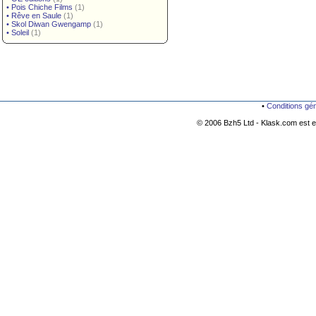
•
Pois Chiche Films
(1)
•
Rêve en Saule
(1)
•
Skol Diwan Gwengamp
(1)
•
Soleil
(1)
•
Conditions gé
© 2006 Bzh5 Ltd - Klask.com est es