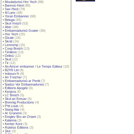
•
Mouladurioù Hor Yezh
(88)
•
Bannoù-Heol
(86)
•
Sav-Heol
(79)
•
Al Lanv
(68)
•
Yoran Embanner
(68)
•
Beluga
(55)
•
Skol Vreizh
(53)
•
Aber
(48)
•
Embannadurioù Goater
(30)
•
Hor Yezh
(25)
•
Dizale
(19)
•
Skrid
(16)
•
Lennomp
(15)
•
Coop Breizh
(13)
•
Timilenn
(13)
•
Delioù
(12)
•
Skol
(12)
•
Tir
(12)
•
An Amzer embanner / Le Temps Editeur
(10)
•
BZH5 Ltd
(8)
•
Imbourc'h
(8)
•
An Treizher
(7)
•
Embannadurioù ar Peniti
(7)
•
Nadoz-Vor Embannadurioù
(7)
•
Éditions Apogée
(6)
•
Kerjava
(6)
•
LC Breizh
(5)
•
Skol an Emsav
(5)
•
Brennig Productions
(4)
•
P'tit Louis
(4)
•
Stang Alar
(4)
•
Ar Granenn
(3)
•
Emglev Bro an Oriant
(3)
•
Kalanna
(3)
•
Kerber Kore
(3)
•
Rubéüs Editions
(3)
•
Stur
(3)