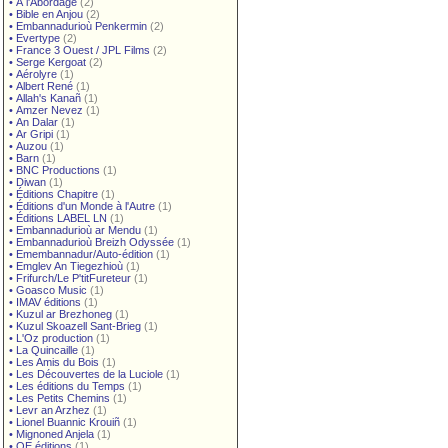
•
À l'Abordage
(2)
•
Bible en Anjou
(2)
•
Embannadurioù Penkermin
(2)
•
Evertype
(2)
•
France 3 Ouest / JPL Films
(2)
•
Serge Kergoat
(2)
•
Aérolyre
(1)
•
Albert René
(1)
•
Allah's Kanañ
(1)
•
Amzer Nevez
(1)
•
An Dalar
(1)
•
Ar Gripi
(1)
•
Auzou
(1)
•
Barn
(1)
•
BNC Productions
(1)
•
Diwan
(1)
•
Éditions Chapitre
(1)
•
Éditions d'un Monde à l'Autre
(1)
•
Éditions LABEL LN
(1)
•
Embannadurioù ar Mendu
(1)
•
Embannadurioù Breizh Odyssée
(1)
•
Emembannadur/Auto-édition
(1)
•
Emglev An Tiegezhioù
(1)
•
Frifurch/Le P'titFureteur
(1)
•
Goasco Music
(1)
•
IMAV éditions
(1)
•
Kuzul ar Brezhoneg
(1)
•
Kuzul Skoazell Sant-Brieg
(1)
•
L'Oz production
(1)
•
La Quincaille
(1)
•
Les Amis du Bois
(1)
•
Les Découvertes de la Luciole
(1)
•
Les éditions du Temps
(1)
•
Les Petits Chemins
(1)
•
Levr an Arzhez
(1)
•
Lionel Buannic Krouiñ
(1)
•
Mignoned Anjela
(1)
•
OE éditions
(1)