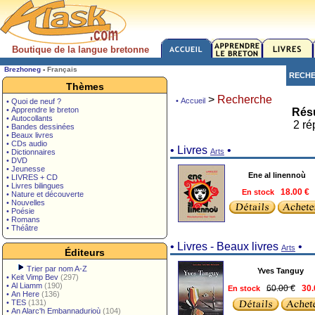
Boutique de la langue bretonne
Brezhoneg
-
Français
RECH
Thèmes
>
Recherche
• Accueil
• Quoi de neuf ?
• Apprendre le breton
Résu
• Autocollants
2 ré
• Bandes dessinées
• Beaux livres
• CDs audio
• Livres
•
Arts
• Dictionnaires
• DVD
• Jeunesse
Ene al linennoù
• LIVRES + CD
• Livres bilingues
En stock
18.00 €
• Nature et découverte
• Nouvelles
• Poésie
• Romans
• Théâtre
• Livres - Beaux livres
•
Arts
Éditeurs
Trier par nom A-Z
Yves Tanguy
•
Keit Vimp Bev
(297)
•
Al Liamm
(190)
60.00 €
En stock
30.
•
An Here
(136)
•
TES
(131)
•
An Alarc'h Embannadurioù
(104)