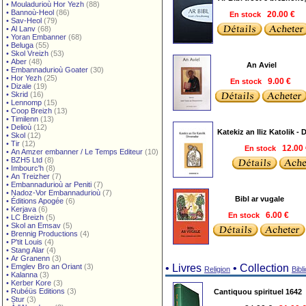
•
Mouladurioù Hor Yezh
(88)
•
Bannoù-Heol
(86)
En stock
20.00 €
•
Sav-Heol
(79)
•
Al Lanv
(68)
•
Yoran Embanner
(68)
•
Beluga
(55)
•
Skol Vreizh
(53)
•
Aber
(48)
An Aviel
•
Embannadurioù Goater
(30)
•
Hor Yezh
(25)
En stock
9.00 €
•
Dizale
(19)
•
Skrid
(16)
•
Lennomp
(15)
•
Coop Breizh
(13)
•
Timilenn
(13)
•
Delioù
(12)
Katekiz an Iliz Katolik - 
•
Skol
(12)
•
Tir
(12)
En stock
12.00
•
An Amzer embanner / Le Temps Editeur
(10)
•
BZH5 Ltd
(8)
•
Imbourc'h
(8)
•
An Treizher
(7)
•
Embannadurioù ar Peniti
(7)
•
Nadoz-Vor Embannadurioù
(7)
Bibl ar vugale
•
Éditions Apogée
(6)
•
Kerjava
(6)
En stock
6.00 €
•
LC Breizh
(5)
•
Skol an Emsav
(5)
•
Brennig Productions
(4)
•
P'tit Louis
(4)
•
Stang Alar
(4)
•
Ar Granenn
(3)
•
Emglev Bro an Oriant
(3)
• Livres
• Collection
Religion
Bibl
•
Kalanna
(3)
•
Kerber Kore
(3)
•
Rubéüs Editions
(3)
Cantiquou spirituel 1642
•
Stur
(3)