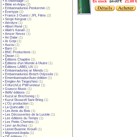
•
À l'Abordage
(2)
84.00 €
En stock
21.00 
•
Bible en Anjou
(2)
•
Embannadurioù Penkermin
(2)
•
Evertype
(2)
•
France 3 Ouest / JPL Films
(2)
•
Serge Kergoat
(2)
•
Aérolyre
(1)
•
Albert René
(1)
•
Allah's Kanañ
(1)
•
Amzer Nevez
(1)
•
An Dalar
(1)
•
Ar Gripi
(1)
•
Auzou
(1)
•
Barn
(1)
•
BNC Productions
(1)
•
Diwan
(1)
•
Éditions Chapitre
(1)
•
Éditions d'un Monde à l'Autre
(1)
•
Éditions LABEL LN
(1)
•
Embannadurioù ar Mendu
(1)
•
Embannadurioù Breizh Odyssée
(1)
•
Emembannadur/Auto-édition
(1)
•
Emglev An Tiegezhioù
(1)
•
Frifurch/Le P'titFureteur
(1)
•
Goasco Music
(1)
•
IMAV éditions
(1)
•
Kuzul ar Brezhoneg
(1)
•
Kuzul Skoazell Sant-Brieg
(1)
•
L'Oz production
(1)
•
La Quincaille
(1)
•
Les Amis du Bois
(1)
•
Les Découvertes de la Luciole
(1)
•
Les éditions du Temps
(1)
•
Les Petits Chemins
(1)
•
Levr an Arzhez
(1)
•
Lionel Buannic Krouiñ
(1)
•
Mignoned Anjela
(1)
•
OE éditions
(1)