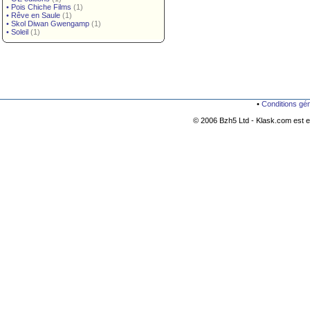
•
Pois Chiche Films
(1)
•
Rêve en Saule
(1)
•
Skol Diwan Gwengamp
(1)
•
Soleil
(1)
•
Conditions gé
© 2006 Bzh5 Ltd - Klask.com est es