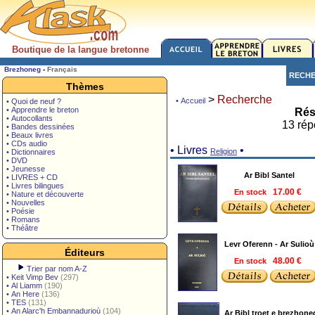
Boutique de la langue bretonne
Brezhoneg
-
Français
RECH
Thèmes
>
Recherche
• Accueil
• Quoi de neuf ?
• Apprendre le breton
Rés
• Autocollants
13 rép
• Bandes dessinées
• Beaux livres
• CDs audio
• Livres
•
Religion
• Dictionnaires
• DVD
• Jeunesse
Ar Bibl Santel
• LIVRES + CD
• Livres bilingues
En stock
17.00 €
• Nature et découverte
• Nouvelles
• Poésie
• Romans
• Théâtre
Levr Oferenn - Ar Sulioù
Éditeurs
En stock
48.00 €
Trier par nom A-Z
•
Keit Vimp Bev
(297)
•
Al Liamm
(190)
•
An Here
(136)
•
TES
(131)
•
An Alarc'h Embannadurioù
(104)
Ar Bibl troet e brezhone