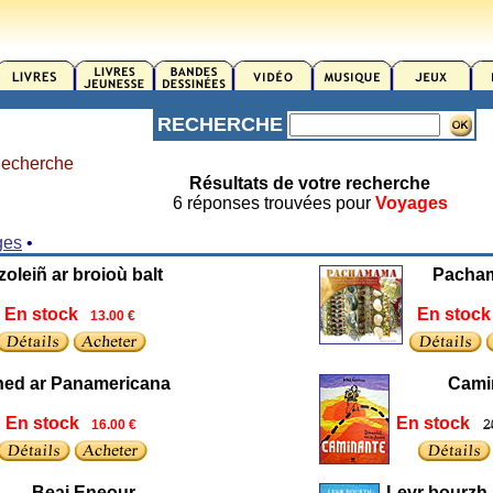
RECHERCHE
echerche
Résultats de votre recherche
6 réponses trouvées pour
Voyages
ges
•
zoleiñ ar broioù balt
Pacha
En stock
En stock
13.00 €
hed ar Panamericana
Cami
En stock
En stock
2
16.00 €
Beaj Eneour
Levr bourzh 