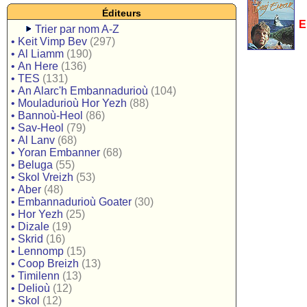
Éditeurs
E
Trier par nom A-Z
•
Keit Vimp Bev
(297)
•
Al Liamm
(190)
•
An Here
(136)
•
TES
(131)
•
An Alarc'h Embannadurioù
(104)
•
Mouladurioù Hor Yezh
(88)
•
Bannoù-Heol
(86)
•
Sav-Heol
(79)
•
Al Lanv
(68)
•
Yoran Embanner
(68)
•
Beluga
(55)
•
Skol Vreizh
(53)
•
Aber
(48)
•
Embannadurioù Goater
(30)
•
Hor Yezh
(25)
•
Dizale
(19)
•
Skrid
(16)
•
Lennomp
(15)
•
Coop Breizh
(13)
•
Timilenn
(13)
•
Delioù
(12)
•
Skol
(12)