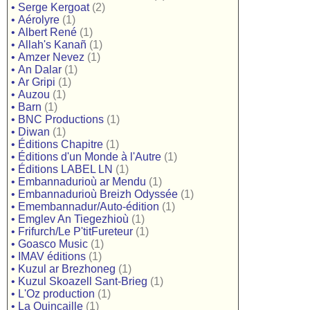
•
Serge Kergoat
(2)
•
Aérolyre
(1)
•
Albert René
(1)
•
Allah's Kanañ
(1)
•
Amzer Nevez
(1)
•
An Dalar
(1)
•
Ar Gripi
(1)
•
Auzou
(1)
•
Barn
(1)
•
BNC Productions
(1)
•
Diwan
(1)
•
Éditions Chapitre
(1)
•
Éditions d'un Monde à l'Autre
(1)
•
Éditions LABEL LN
(1)
•
Embannadurioù ar Mendu
(1)
•
Embannadurioù Breizh Odyssée
(1)
•
Emembannadur/Auto-édition
(1)
•
Emglev An Tiegezhioù
(1)
•
Frifurch/Le P'titFureteur
(1)
•
Goasco Music
(1)
•
IMAV éditions
(1)
•
Kuzul ar Brezhoneg
(1)
•
Kuzul Skoazell Sant-Brieg
(1)
•
L'Oz production
(1)
•
La Quincaille
(1)