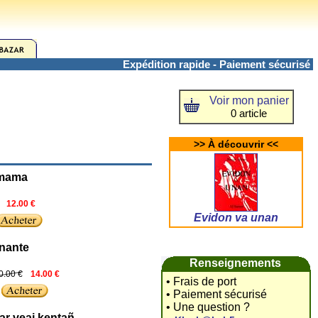
Expédition rapide - Paiement sécurisé
Voir mon panier
0 article
>> À découvrir <<
mama
12.00 €
Evidon va unan
nante
Renseignements
0.00 €
14.00 €
• Frais de port
• Paiement sécurisé
• Une question ?
ar veaj kentañ