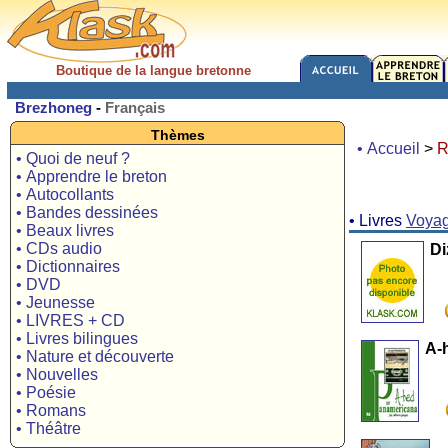
Boutique de la langue bretonne
Brezhoneg
-
Français
Thèmes
• Accueil
>
R
• Quoi de neuf ?
• Apprendre le breton
• Autocollants
• Bandes dessinées
• Livres
Voya
• Beaux livres
• CDs audio
Di
• Dictionnaires
• DVD
• Jeunesse
• LIVRES + CD
• Livres bilingues
A-
• Nature et découverte
• Nouvelles
• Poésie
• Romans
• Théâtre