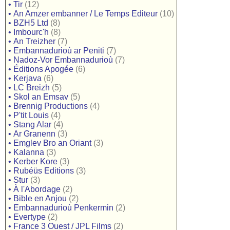
•
Tir
(12)
•
An Amzer embanner / Le Temps Editeur
(10)
•
BZH5 Ltd
(8)
•
Imbourc'h
(8)
•
An Treizher
(7)
•
Embannadurioù ar Peniti
(7)
•
Nadoz-Vor Embannadurioù
(7)
•
Éditions Apogée
(6)
•
Kerjava
(6)
•
LC Breizh
(5)
•
Skol an Emsav
(5)
•
Brennig Productions
(4)
•
P'tit Louis
(4)
•
Stang Alar
(4)
•
Ar Granenn
(3)
•
Emglev Bro an Oriant
(3)
•
Kalanna
(3)
•
Kerber Kore
(3)
•
Rubéüs Editions
(3)
•
Stur
(3)
•
À l'Abordage
(2)
•
Bible en Anjou
(2)
•
Embannadurioù Penkermin
(2)
•
Evertype
(2)
•
France 3 Ouest / JPL Films
(2)