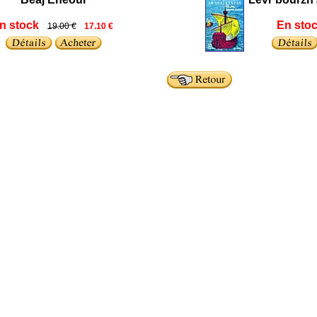
n stock
En sto
19.00 €
17.10 €