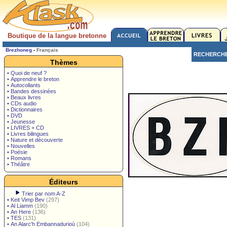
Boutique de la langue bretonne
Brezhoneg
-
Français
RECHERCH
Thèmes
• Quoi de neuf ?
• Apprendre le breton
• Autocollants
• Bandes dessinées
• Beaux livres
• CDs audio
• Dictionnaires
• DVD
• Jeunesse
• LIVRES + CD
• Livres bilingues
• Nature et découverte
• Nouvelles
• Poésie
• Romans
• Théâtre
Éditeurs
Trier par nom A-Z
•
Keit Vimp Bev
(297)
•
Al Liamm
(190)
•
An Here
(136)
•
TES
(131)
•
An Alarc'h Embannadurioù
(104)