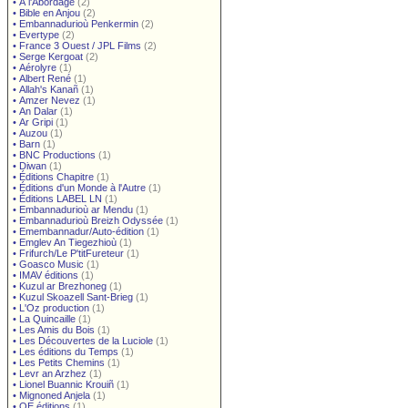
•
À l'Abordage
(2)
•
Bible en Anjou
(2)
•
Embannadurioù Penkermin
(2)
•
Evertype
(2)
•
France 3 Ouest / JPL Films
(2)
•
Serge Kergoat
(2)
•
Aérolyre
(1)
•
Albert René
(1)
•
Allah's Kanañ
(1)
•
Amzer Nevez
(1)
•
An Dalar
(1)
•
Ar Gripi
(1)
•
Auzou
(1)
•
Barn
(1)
•
BNC Productions
(1)
•
Diwan
(1)
•
Éditions Chapitre
(1)
•
Éditions d'un Monde à l'Autre
(1)
•
Éditions LABEL LN
(1)
•
Embannadurioù ar Mendu
(1)
•
Embannadurioù Breizh Odyssée
(1)
•
Emembannadur/Auto-édition
(1)
•
Emglev An Tiegezhioù
(1)
•
Frifurch/Le P'titFureteur
(1)
•
Goasco Music
(1)
•
IMAV éditions
(1)
•
Kuzul ar Brezhoneg
(1)
•
Kuzul Skoazell Sant-Brieg
(1)
•
L'Oz production
(1)
•
La Quincaille
(1)
•
Les Amis du Bois
(1)
•
Les Découvertes de la Luciole
(1)
•
Les éditions du Temps
(1)
•
Les Petits Chemins
(1)
•
Levr an Arzhez
(1)
•
Lionel Buannic Krouiñ
(1)
•
Mignoned Anjela
(1)
•
OE éditions
(1)