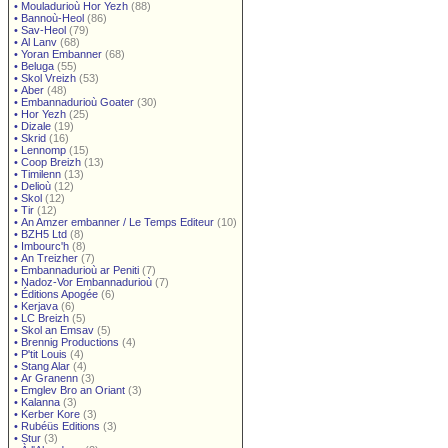
•
Mouladurioù Hor Yezh
(88)
•
Bannoù-Heol
(86)
•
Sav-Heol
(79)
•
Al Lanv
(68)
•
Yoran Embanner
(68)
•
Beluga
(55)
•
Skol Vreizh
(53)
•
Aber
(48)
•
Embannadurioù Goater
(30)
•
Hor Yezh
(25)
•
Dizale
(19)
•
Skrid
(16)
•
Lennomp
(15)
•
Coop Breizh
(13)
•
Timilenn
(13)
•
Delioù
(12)
•
Skol
(12)
•
Tir
(12)
•
An Amzer embanner / Le Temps Editeur
(10)
•
BZH5 Ltd
(8)
•
Imbourc'h
(8)
•
An Treizher
(7)
•
Embannadurioù ar Peniti
(7)
•
Nadoz-Vor Embannadurioù
(7)
•
Éditions Apogée
(6)
•
Kerjava
(6)
•
LC Breizh
(5)
•
Skol an Emsav
(5)
•
Brennig Productions
(4)
•
P'tit Louis
(4)
•
Stang Alar
(4)
•
Ar Granenn
(3)
•
Emglev Bro an Oriant
(3)
•
Kalanna
(3)
•
Kerber Kore
(3)
•
Rubéüs Editions
(3)
•
Stur
(3)