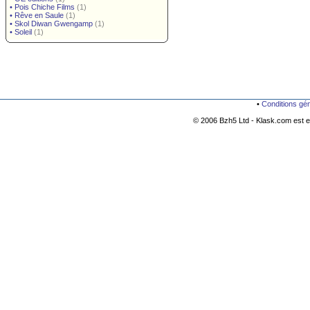
•
Pois Chiche Films
(1)
•
Rêve en Saule
(1)
•
Skol Diwan Gwengamp
(1)
•
Soleil
(1)
•
Conditions gé
© 2006 Bzh5 Ltd - Klask.com est es