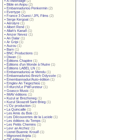
•
À l'Abordage
(2)
•
Bible en Anjou
(2)
•
Embannadurioù Penkermin
(2)
•
Evertype
(2)
•
France 3 Ouest / JPL Films
(2)
•
Serge Kergoat
(2)
•
Aérolyre
(1)
•
Albert René
(1)
•
Allah's Kanañ
(1)
•
Amzer Nevez
(1)
•
An Dalar
(1)
•
Ar Gripi
(1)
•
Auzou
(1)
•
Barn
(1)
•
BNC Productions
(1)
•
Diwan
(1)
•
Éditions Chapitre
(1)
•
Éditions d'un Monde à l'Autre
(1)
•
Éditions LABEL LN
(1)
•
Embannadurioù ar Mendu
(1)
•
Embannadurioù Breizh Odyssée
(1)
•
Emembannadur/Auto-édition
(1)
•
Emglev An Tiegezhioù
(1)
•
Frifurch/Le P'titFureteur
(1)
•
Goasco Music
(1)
•
IMAV éditions
(1)
•
Kuzul ar Brezhoneg
(1)
•
Kuzul Skoazell Sant-Brieg
(1)
•
L'Oz production
(1)
•
La Quincaille
(1)
•
Les Amis du Bois
(1)
•
Les Découvertes de la Luciole
(1)
•
Les éditions du Temps
(1)
•
Les Petits Chemins
(1)
•
Levr an Arzhez
(1)
•
Lionel Buannic Krouiñ
(1)
•
Mignoned Anjela
(1)
•
OE éditions
(1)