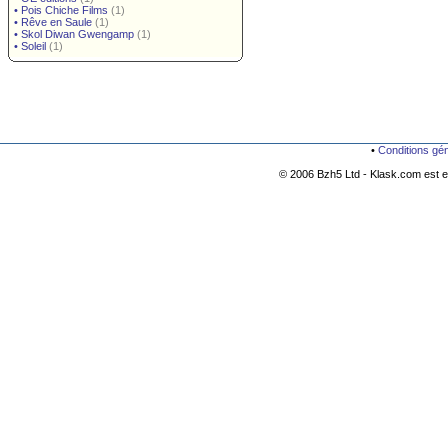
•
Pois Chiche Films
(1)
•
Rêve en Saule
(1)
•
Skol Diwan Gwengamp
(1)
•
Soleil
(1)
•
Conditions gé
© 2006 Bzh5 Ltd - Klask.com est es