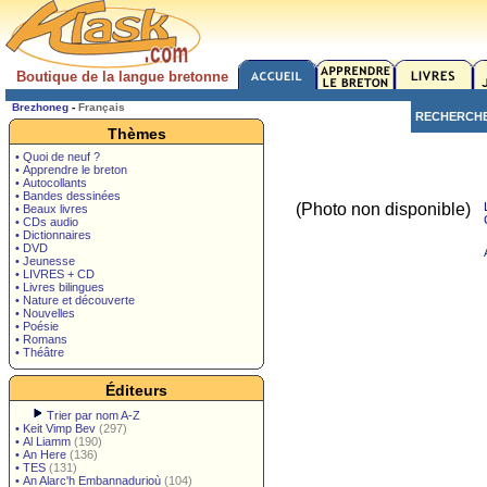
Boutique de la langue bretonne
Brezhoneg
-
Français
RECHERCH
Thèmes
• Quoi de neuf ?
• Apprendre le breton
• Autocollants
• Bandes dessinées
(Photo non disponible)
• Beaux livres
• CDs audio
• Dictionnaires
• DVD
• Jeunesse
• LIVRES + CD
• Livres bilingues
• Nature et découverte
• Nouvelles
• Poésie
• Romans
• Théâtre
Éditeurs
Trier par nom A-Z
•
Keit Vimp Bev
(297)
•
Al Liamm
(190)
•
An Here
(136)
•
TES
(131)
•
An Alarc'h Embannadurioù
(104)