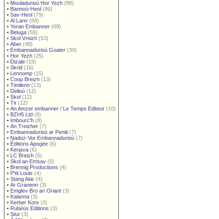
•
Mouladurioù Hor Yezh
(88)
•
Bannoù-Heol
(86)
•
Sav-Heol
(79)
•
Al Lanv
(68)
•
Yoran Embanner
(68)
•
Beluga
(55)
•
Skol Vreizh
(53)
•
Aber
(48)
•
Embannadurioù Goater
(30)
•
Hor Yezh
(25)
•
Dizale
(19)
•
Skrid
(16)
•
Lennomp
(15)
•
Coop Breizh
(13)
•
Timilenn
(13)
•
Delioù
(12)
•
Skol
(12)
•
Tir
(12)
•
An Amzer embanner / Le Temps Editeur
(10)
•
BZH5 Ltd
(8)
•
Imbourc'h
(8)
•
An Treizher
(7)
•
Embannadurioù ar Peniti
(7)
•
Nadoz-Vor Embannadurioù
(7)
•
Éditions Apogée
(6)
•
Kerjava
(6)
•
LC Breizh
(5)
•
Skol an Emsav
(5)
•
Brennig Productions
(4)
•
P'tit Louis
(4)
•
Stang Alar
(4)
•
Ar Granenn
(3)
•
Emglev Bro an Oriant
(3)
•
Kalanna
(3)
•
Kerber Kore
(3)
•
Rubéüs Editions
(3)
•
Stur
(3)