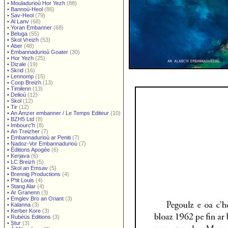
•
Mouladurioù Hor Yezh
(88)
•
Bannoù-Heol
(86)
•
Sav-Heol
(79)
•
Al Lanv
(68)
•
Yoran Embanner
(68)
•
Beluga
(55)
•
Skol Vreizh
(53)
•
Aber
(48)
•
Embannadurioù Goater
(30)
•
Hor Yezh
(25)
•
Dizale
(19)
•
Skrid
(16)
•
Lennomp
(15)
•
Coop Breizh
(13)
•
Timilenn
(13)
•
Delioù
(12)
•
Skol
(12)
•
Tir
(12)
•
An Amzer embanner / Le Temps Editeur
(10)
•
BZH5 Ltd
(8)
•
Imbourc'h
(8)
•
An Treizher
(7)
•
Embannadurioù ar Peniti
(7)
•
Nadoz-Vor Embannadurioù
(7)
•
Éditions Apogée
(6)
•
Kerjava
(6)
•
LC Breizh
(5)
•
Skol an Emsav
(5)
•
Brennig Productions
(4)
•
P'tit Louis
(4)
•
Stang Alar
(4)
•
Ar Granenn
(3)
•
Emglev Bro an Oriant
(3)
•
Kalanna
(3)
•
Kerber Kore
(3)
•
Rubéüs Editions
(3)
•
Stur
(3)