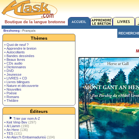
Boutique de la langue bretonne
Brezhoneg
-
Français
RECHERCH
Thèmes
• Quoi de neuf ?
• Apprendre le breton
M
• Autocollants
• Bandes dessinées
• Beaux livres
• CDs audio
• Dictionnaires
• DVD
• Jeunesse
• LIVRES + CD
• Livres bilingues
• Nature et découverte
• Nouvelles
• Poésie
• Romans
• Théâtre
Éditeurs
Trier par nom A-Z
•
Keit Vimp Bev
(297)
•
Al Liamm
(190)
•
An Here
(136)
•
TES
(131)
•
An Alarc'h Embannadurioù
(104)