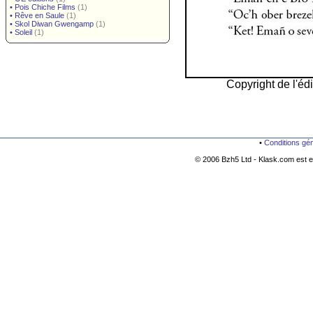
•
Pois Chiche Films
(1)
•
Rêve en Saule
(1)
•
Skol Diwan Gwengamp
(1)
•
Soleil
(1)
Copyright de l'édi
•
Conditions gé
© 2006 Bzh5 Ltd - Klask.com est es