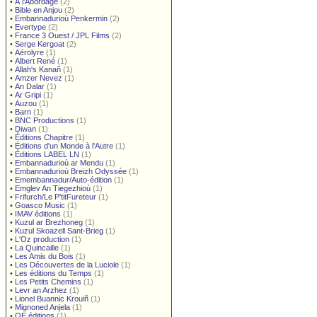
•
À l'Abordage
(2)
•
Bible en Anjou
(2)
•
Embannadurioù Penkermin
(2)
•
Evertype
(2)
•
France 3 Ouest / JPL Films
(2)
•
Serge Kergoat
(2)
•
Aérolyre
(1)
•
Albert René
(1)
•
Allah's Kanañ
(1)
•
Amzer Nevez
(1)
•
An Dalar
(1)
•
Ar Gripi
(1)
•
Auzou
(1)
•
Barn
(1)
•
BNC Productions
(1)
•
Diwan
(1)
•
Éditions Chapitre
(1)
•
Éditions d'un Monde à l'Autre
(1)
•
Éditions LABEL LN
(1)
•
Embannadurioù ar Mendu
(1)
•
Embannadurioù Breizh Odyssée
(1)
•
Emembannadur/Auto-édition
(1)
•
Emglev An Tiegezhioù
(1)
•
Frifurch/Le P'titFureteur
(1)
•
Goasco Music
(1)
•
IMAV éditions
(1)
•
Kuzul ar Brezhoneg
(1)
•
Kuzul Skoazell Sant-Brieg
(1)
•
L'Oz production
(1)
•
La Quincaille
(1)
•
Les Amis du Bois
(1)
•
Les Découvertes de la Luciole
(1)
•
Les éditions du Temps
(1)
•
Les Petits Chemins
(1)
•
Levr an Arzhez
(1)
•
Lionel Buannic Krouiñ
(1)
•
Mignoned Anjela
(1)
•
OE éditions
(1)