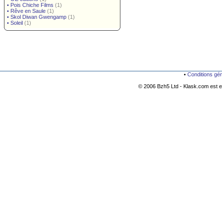
•
Pois Chiche Films
(1)
•
Rêve en Saule
(1)
•
Skol Diwan Gwengamp
(1)
•
Soleil
(1)
•
Conditions gé
© 2006 Bzh5 Ltd - Klask.com est es