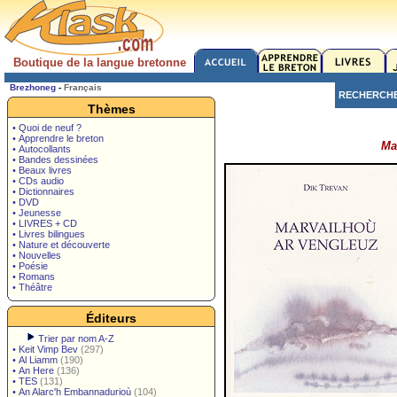
Boutique de la langue bretonne
Brezhoneg
-
Français
RECHERCH
Thèmes
• Quoi de neuf ?
• Apprendre le breton
Ma
• Autocollants
• Bandes dessinées
• Beaux livres
• CDs audio
• Dictionnaires
• DVD
• Jeunesse
• LIVRES + CD
• Livres bilingues
• Nature et découverte
• Nouvelles
• Poésie
• Romans
• Théâtre
Éditeurs
Trier par nom A-Z
•
Keit Vimp Bev
(297)
•
Al Liamm
(190)
•
An Here
(136)
•
TES
(131)
•
An Alarc'h Embannadurioù
(104)