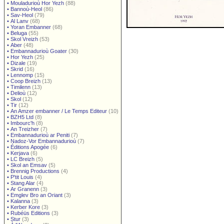
•
Mouladurioù Hor Yezh
(88)
•
Bannoù-Heol
(86)
•
Sav-Heol
(79)
•
Al Lanv
(68)
•
Yoran Embanner
(68)
•
Beluga
(55)
•
Skol Vreizh
(53)
•
Aber
(48)
•
Embannadurioù Goater
(30)
•
Hor Yezh
(25)
•
Dizale
(19)
•
Skrid
(16)
•
Lennomp
(15)
•
Coop Breizh
(13)
•
Timilenn
(13)
•
Delioù
(12)
•
Skol
(12)
•
Tir
(12)
•
An Amzer embanner / Le Temps Editeur
(10)
•
BZH5 Ltd
(8)
•
Imbourc'h
(8)
•
An Treizher
(7)
•
Embannadurioù ar Peniti
(7)
•
Nadoz-Vor Embannadurioù
(7)
•
Éditions Apogée
(6)
•
Kerjava
(6)
•
LC Breizh
(5)
•
Skol an Emsav
(5)
•
Brennig Productions
(4)
•
P'tit Louis
(4)
•
Stang Alar
(4)
•
Ar Granenn
(3)
•
Emglev Bro an Oriant
(3)
•
Kalanna
(3)
•
Kerber Kore
(3)
•
Rubéüs Editions
(3)
•
Stur
(3)