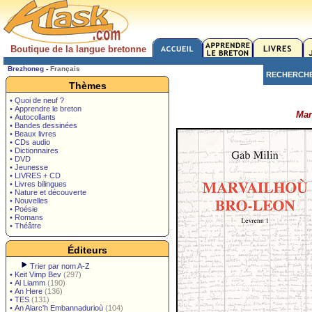
Boutique de la langue bretonne
Brezhoneg
-
Français
RECHERCH
Thèmes
• Quoi de neuf ?
• Apprendre le breton
Mar
• Autocollants
• Bandes dessinées
• Beaux livres
• CDs audio
• Dictionnaires
• DVD
• Jeunesse
• LIVRES + CD
• Livres bilingues
• Nature et découverte
• Nouvelles
• Poésie
• Romans
• Théâtre
Éditeurs
Trier par nom A-Z
•
Keit Vimp Bev
(297)
•
Al Liamm
(190)
•
An Here
(136)
•
TES
(131)
•
An Alarc'h Embannadurioù
(104)