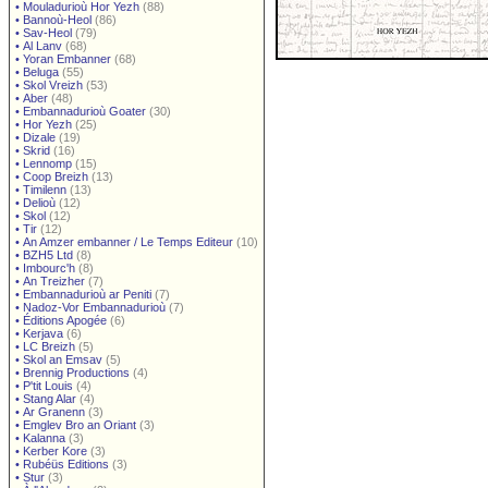
•
Mouladurioù Hor Yezh
(88)
•
Bannoù-Heol
(86)
•
Sav-Heol
(79)
•
Al Lanv
(68)
•
Yoran Embanner
(68)
•
Beluga
(55)
•
Skol Vreizh
(53)
•
Aber
(48)
•
Embannadurioù Goater
(30)
•
Hor Yezh
(25)
•
Dizale
(19)
•
Skrid
(16)
•
Lennomp
(15)
•
Coop Breizh
(13)
•
Timilenn
(13)
•
Delioù
(12)
•
Skol
(12)
•
Tir
(12)
•
An Amzer embanner / Le Temps Editeur
(10)
•
BZH5 Ltd
(8)
•
Imbourc'h
(8)
•
An Treizher
(7)
•
Embannadurioù ar Peniti
(7)
•
Nadoz-Vor Embannadurioù
(7)
•
Éditions Apogée
(6)
•
Kerjava
(6)
•
LC Breizh
(5)
•
Skol an Emsav
(5)
•
Brennig Productions
(4)
•
P'tit Louis
(4)
•
Stang Alar
(4)
•
Ar Granenn
(3)
•
Emglev Bro an Oriant
(3)
•
Kalanna
(3)
•
Kerber Kore
(3)
•
Rubéüs Editions
(3)
•
Stur
(3)