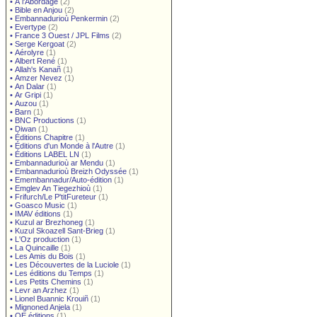
•
À l'Abordage
(2)
•
Bible en Anjou
(2)
•
Embannadurioù Penkermin
(2)
•
Evertype
(2)
•
France 3 Ouest / JPL Films
(2)
•
Serge Kergoat
(2)
•
Aérolyre
(1)
•
Albert René
(1)
•
Allah's Kanañ
(1)
•
Amzer Nevez
(1)
•
An Dalar
(1)
•
Ar Gripi
(1)
•
Auzou
(1)
•
Barn
(1)
•
BNC Productions
(1)
•
Diwan
(1)
•
Éditions Chapitre
(1)
•
Éditions d'un Monde à l'Autre
(1)
•
Éditions LABEL LN
(1)
•
Embannadurioù ar Mendu
(1)
•
Embannadurioù Breizh Odyssée
(1)
•
Emembannadur/Auto-édition
(1)
•
Emglev An Tiegezhioù
(1)
•
Frifurch/Le P'titFureteur
(1)
•
Goasco Music
(1)
•
IMAV éditions
(1)
•
Kuzul ar Brezhoneg
(1)
•
Kuzul Skoazell Sant-Brieg
(1)
•
L'Oz production
(1)
•
La Quincaille
(1)
•
Les Amis du Bois
(1)
•
Les Découvertes de la Luciole
(1)
•
Les éditions du Temps
(1)
•
Les Petits Chemins
(1)
•
Levr an Arzhez
(1)
•
Lionel Buannic Krouiñ
(1)
•
Mignoned Anjela
(1)
•
OE éditions
(1)