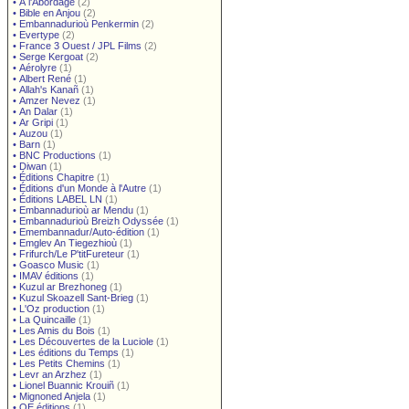
•
À l'Abordage
(2)
•
Bible en Anjou
(2)
•
Embannadurioù Penkermin
(2)
•
Evertype
(2)
•
France 3 Ouest / JPL Films
(2)
•
Serge Kergoat
(2)
•
Aérolyre
(1)
•
Albert René
(1)
•
Allah's Kanañ
(1)
•
Amzer Nevez
(1)
•
An Dalar
(1)
•
Ar Gripi
(1)
•
Auzou
(1)
•
Barn
(1)
•
BNC Productions
(1)
•
Diwan
(1)
•
Éditions Chapitre
(1)
•
Éditions d'un Monde à l'Autre
(1)
•
Éditions LABEL LN
(1)
•
Embannadurioù ar Mendu
(1)
•
Embannadurioù Breizh Odyssée
(1)
•
Emembannadur/Auto-édition
(1)
•
Emglev An Tiegezhioù
(1)
•
Frifurch/Le P'titFureteur
(1)
•
Goasco Music
(1)
•
IMAV éditions
(1)
•
Kuzul ar Brezhoneg
(1)
•
Kuzul Skoazell Sant-Brieg
(1)
•
L'Oz production
(1)
•
La Quincaille
(1)
•
Les Amis du Bois
(1)
•
Les Découvertes de la Luciole
(1)
•
Les éditions du Temps
(1)
•
Les Petits Chemins
(1)
•
Levr an Arzhez
(1)
•
Lionel Buannic Krouiñ
(1)
•
Mignoned Anjela
(1)
•
OE éditions
(1)