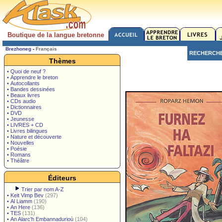
Boutique de la langue bretonne
Brezhoneg
-
Français
RECHERCH
Thèmes
• Quoi de neuf ?
• Apprendre le breton
• Autocollants
• Bandes dessinées
• Beaux livres
• CDs audio
• Dictionnaires
• DVD
• Jeunesse
• LIVRES + CD
• Livres bilingues
• Nature et découverte
• Nouvelles
• Poésie
• Romans
• Théâtre
Éditeurs
Trier par nom A-Z
•
Keit Vimp Bev
(297)
•
Al Liamm
(190)
•
An Here
(136)
•
TES
(131)
•
An Alarc'h Embannadurioù
(104)