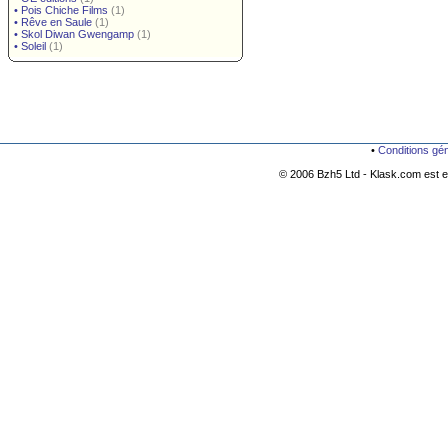
•
Pois Chiche Films
(1)
•
Rêve en Saule
(1)
•
Skol Diwan Gwengamp
(1)
•
Soleil
(1)
•
Conditions gé
© 2006 Bzh5 Ltd - Klask.com est es