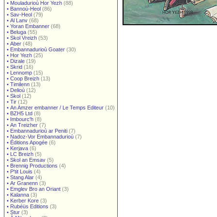
•
Mouladurioù Hor Yezh
(88)
•
Bannoù-Heol
(86)
•
Sav-Heol
(79)
•
Al Lanv
(68)
•
Yoran Embanner
(68)
•
Beluga
(55)
•
Skol Vreizh
(53)
•
Aber
(48)
•
Embannadurioù Goater
(30)
•
Hor Yezh
(25)
•
Dizale
(19)
•
Skrid
(16)
•
Lennomp
(15)
•
Coop Breizh
(13)
•
Timilenn
(13)
•
Delioù
(12)
•
Skol
(12)
•
Tir
(12)
•
An Amzer embanner / Le Temps Editeur
(10)
•
BZH5 Ltd
(8)
•
Imbourc'h
(8)
•
An Treizher
(7)
•
Embannadurioù ar Peniti
(7)
•
Nadoz-Vor Embannadurioù
(7)
•
Éditions Apogée
(6)
•
Kerjava
(6)
•
LC Breizh
(5)
•
Skol an Emsav
(5)
•
Brennig Productions
(4)
•
P'tit Louis
(4)
•
Stang Alar
(4)
•
Ar Granenn
(3)
•
Emglev Bro an Oriant
(3)
•
Kalanna
(3)
•
Kerber Kore
(3)
•
Rubéüs Editions
(3)
•
Stur
(3)