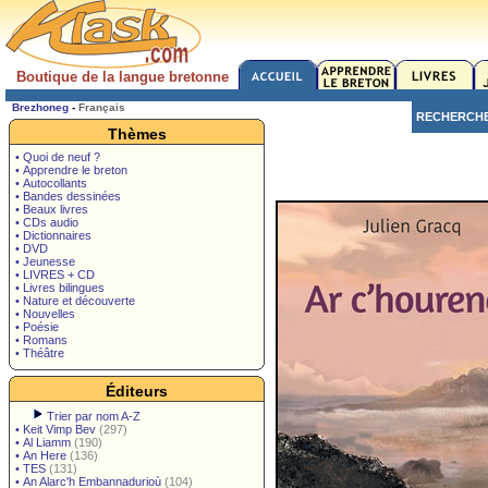
Boutique de la langue bretonne
Brezhoneg
-
Français
RECHERCH
Thèmes
• Quoi de neuf ?
• Apprendre le breton
• Autocollants
• Bandes dessinées
• Beaux livres
• CDs audio
• Dictionnaires
• DVD
• Jeunesse
• LIVRES + CD
• Livres bilingues
• Nature et découverte
• Nouvelles
• Poésie
• Romans
• Théâtre
Éditeurs
Trier par nom A-Z
•
Keit Vimp Bev
(297)
•
Al Liamm
(190)
•
An Here
(136)
•
TES
(131)
•
An Alarc'h Embannadurioù
(104)