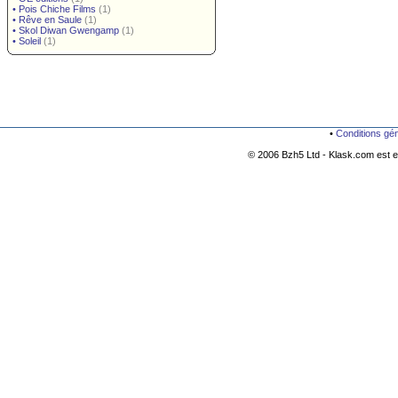
•
Pois Chiche Films
(1)
•
Rêve en Saule
(1)
•
Skol Diwan Gwengamp
(1)
•
Soleil
(1)
•
Conditions gé
© 2006 Bzh5 Ltd - Klask.com est es