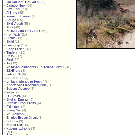
•
Mouladurioù Hor Yezh
(88)
•
Bannoù-Heol
(86)
•
Sav-Heol
(79)
•
Al Lanv
(68)
•
Yoran Embanner
(68)
•
Beluga
(55)
•
Skol Vreizh
(53)
•
Aber
(48)
•
Embannadurioù Goater
(30)
•
Hor Yezh
(25)
•
Dizale
(19)
•
Skrid
(16)
•
Lennomp
(15)
•
Coop Breizh
(13)
•
Timilenn
(13)
•
Delioù
(12)
•
Skol
(12)
•
Tir
(12)
•
An Amzer embanner / Le Temps Editeur
(10)
•
BZH5 Ltd
(8)
•
Imbourc'h
(8)
•
An Treizher
(7)
•
Embannadurioù ar Peniti
(7)
•
Nadoz-Vor Embannadurioù
(7)
•
Éditions Apogée
(6)
•
Kerjava
(6)
•
LC Breizh
(5)
•
Skol an Emsav
(5)
•
Brennig Productions
(4)
•
P'tit Louis
(4)
•
Stang Alar
(4)
•
Ar Granenn
(3)
•
Emglev Bro an Oriant
(3)
•
Kalanna
(3)
•
Kerber Kore
(3)
•
Rubéüs Editions
(3)
•
Stur
(3)