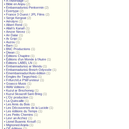
•
À l'Abordage
(2)
•
Bible en Anjou
(2)
•
Embannadurioù Penkermin
(2)
•
Evertype
(2)
•
France 3 Ouest / JPL Films
(2)
•
Serge Kergoat
(2)
•
Aérolyre
(1)
•
Albert René
(1)
•
Allah's Kanañ
(1)
•
Amzer Nevez
(1)
•
An Dalar
(1)
•
Ar Gripi
(1)
•
Auzou
(1)
•
Barn
(1)
•
BNC Productions
(1)
•
Diwan
(1)
•
Éditions Chapitre
(1)
•
Éditions d'un Monde à l'Autre
(1)
•
Éditions LABEL LN
(1)
•
Embannadurioù ar Mendu
(1)
•
Embannadurioù Breizh Odyssée
(1)
•
Emembannadur/Auto-édition
(1)
•
Emglev An Tiegezhioù
(1)
•
Frifurch/Le P'titFureteur
(1)
•
Goasco Music
(1)
•
IMAV éditions
(1)
•
Kuzul ar Brezhoneg
(1)
•
Kuzul Skoazell Sant-Brieg
(1)
•
L'Oz production
(1)
•
La Quincaille
(1)
•
Les Amis du Bois
(1)
•
Les Découvertes de la Luciole
(1)
•
Les éditions du Temps
(1)
•
Les Petits Chemins
(1)
•
Levr an Arzhez
(1)
•
Lionel Buannic Krouiñ
(1)
•
Mignoned Anjela
(1)
•
OE éditions
(1)