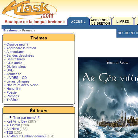
Boutique de la langue bretonne
Brezhoneg
-
Français
RECHERCH
Thèmes
• Quoi de neuf ?
• Apprendre le breton
• Autocollants
• Bandes dessinées
• Beaux livres
• CDs audio
• Dictionnaires
• DVD
• Jeunesse
• LIVRES + CD
• Livres bilingues
• Nature et découverte
• Nouvelles
• Poésie
• Romans
• Théâtre
Éditeurs
Trier par nom A-Z
•
Keit Vimp Bev
(297)
•
Al Liamm
(190)
•
An Here
(136)
•
TES
(131)
•
An Alarc'h Embannadurioù
(104)