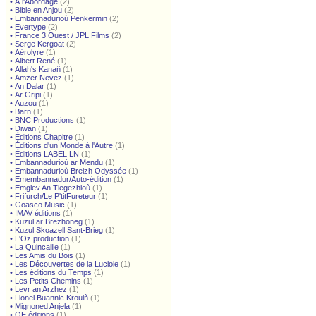
•
À l'Abordage
(2)
•
Bible en Anjou
(2)
•
Embannadurioù Penkermin
(2)
•
Evertype
(2)
•
France 3 Ouest / JPL Films
(2)
•
Serge Kergoat
(2)
•
Aérolyre
(1)
•
Albert René
(1)
•
Allah's Kanañ
(1)
•
Amzer Nevez
(1)
•
An Dalar
(1)
•
Ar Gripi
(1)
•
Auzou
(1)
•
Barn
(1)
•
BNC Productions
(1)
•
Diwan
(1)
•
Éditions Chapitre
(1)
•
Éditions d'un Monde à l'Autre
(1)
•
Éditions LABEL LN
(1)
•
Embannadurioù ar Mendu
(1)
•
Embannadurioù Breizh Odyssée
(1)
•
Emembannadur/Auto-édition
(1)
•
Emglev An Tiegezhioù
(1)
•
Frifurch/Le P'titFureteur
(1)
•
Goasco Music
(1)
•
IMAV éditions
(1)
•
Kuzul ar Brezhoneg
(1)
•
Kuzul Skoazell Sant-Brieg
(1)
•
L'Oz production
(1)
•
La Quincaille
(1)
•
Les Amis du Bois
(1)
•
Les Découvertes de la Luciole
(1)
•
Les éditions du Temps
(1)
•
Les Petits Chemins
(1)
•
Levr an Arzhez
(1)
•
Lionel Buannic Krouiñ
(1)
•
Mignoned Anjela
(1)
•
OE éditions
(1)