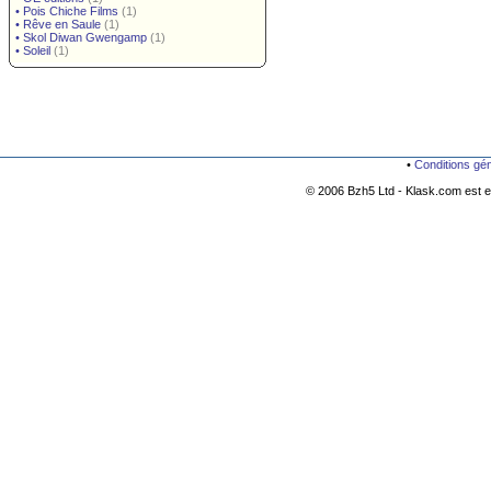
•
Pois Chiche Films
(1)
•
Rêve en Saule
(1)
•
Skol Diwan Gwengamp
(1)
•
Soleil
(1)
•
Conditions gé
© 2006 Bzh5 Ltd - Klask.com est es