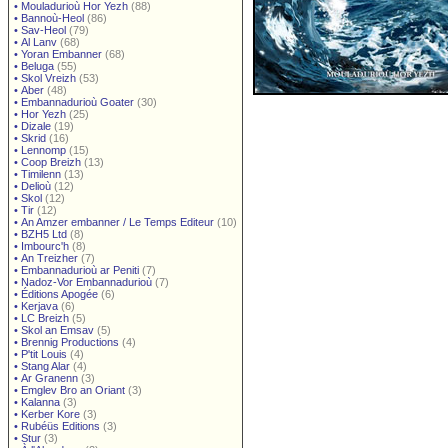
•
Mouladurioù Hor Yezh
(88)
•
Bannoù-Heol
(86)
•
Sav-Heol
(79)
•
Al Lanv
(68)
•
Yoran Embanner
(68)
•
Beluga
(55)
•
Skol Vreizh
(53)
•
Aber
(48)
•
Embannadurioù Goater
(30)
•
Hor Yezh
(25)
•
Dizale
(19)
•
Skrid
(16)
•
Lennomp
(15)
•
Coop Breizh
(13)
•
Timilenn
(13)
•
Delioù
(12)
•
Skol
(12)
•
Tir
(12)
•
An Amzer embanner / Le Temps Editeur
(10)
•
BZH5 Ltd
(8)
•
Imbourc'h
(8)
•
An Treizher
(7)
•
Embannadurioù ar Peniti
(7)
•
Nadoz-Vor Embannadurioù
(7)
•
Éditions Apogée
(6)
•
Kerjava
(6)
•
LC Breizh
(5)
•
Skol an Emsav
(5)
•
Brennig Productions
(4)
•
P'tit Louis
(4)
•
Stang Alar
(4)
•
Ar Granenn
(3)
•
Emglev Bro an Oriant
(3)
•
Kalanna
(3)
•
Kerber Kore
(3)
•
Rubéüs Editions
(3)
•
Stur
(3)