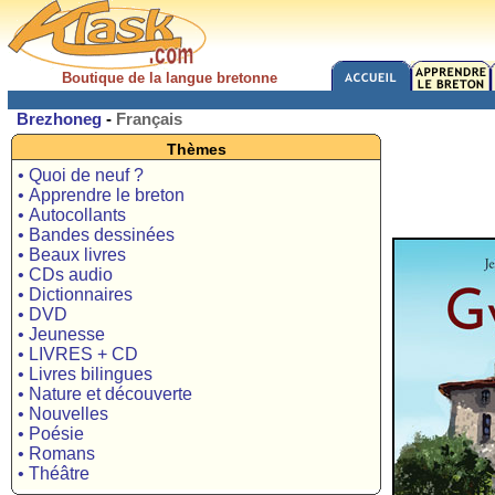
Boutique de la langue bretonne
Brezhoneg
-
Français
Thèmes
• Quoi de neuf ?
• Apprendre le breton
• Autocollants
• Bandes dessinées
• Beaux livres
• CDs audio
• Dictionnaires
• DVD
• Jeunesse
• LIVRES + CD
• Livres bilingues
• Nature et découverte
• Nouvelles
• Poésie
• Romans
• Théâtre