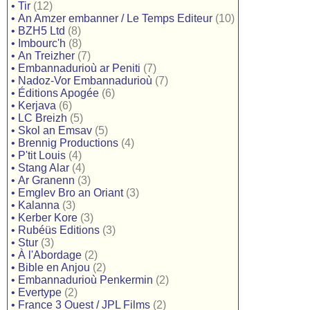
•
Tir
(12)
•
An Amzer embanner / Le Temps Editeur
(10)
•
BZH5 Ltd
(8)
•
Imbourc'h
(8)
•
An Treizher
(7)
•
Embannadurioù ar Peniti
(7)
•
Nadoz-Vor Embannadurioù
(7)
•
Éditions Apogée
(6)
•
Kerjava
(6)
•
LC Breizh
(5)
•
Skol an Emsav
(5)
•
Brennig Productions
(4)
•
P'tit Louis
(4)
•
Stang Alar
(4)
•
Ar Granenn
(3)
•
Emglev Bro an Oriant
(3)
•
Kalanna
(3)
•
Kerber Kore
(3)
•
Rubéüs Editions
(3)
•
Stur
(3)
•
À l'Abordage
(2)
•
Bible en Anjou
(2)
•
Embannadurioù Penkermin
(2)
•
Evertype
(2)
•
France 3 Ouest / JPL Films
(2)