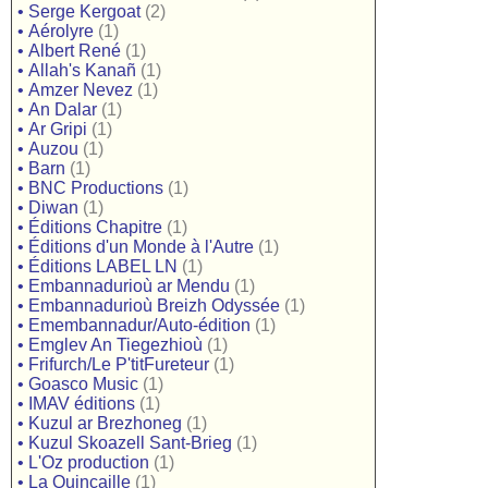
•
Serge Kergoat
(2)
•
Aérolyre
(1)
•
Albert René
(1)
•
Allah's Kanañ
(1)
•
Amzer Nevez
(1)
•
An Dalar
(1)
•
Ar Gripi
(1)
•
Auzou
(1)
•
Barn
(1)
•
BNC Productions
(1)
•
Diwan
(1)
•
Éditions Chapitre
(1)
•
Éditions d'un Monde à l'Autre
(1)
•
Éditions LABEL LN
(1)
•
Embannadurioù ar Mendu
(1)
•
Embannadurioù Breizh Odyssée
(1)
•
Emembannadur/Auto-édition
(1)
•
Emglev An Tiegezhioù
(1)
•
Frifurch/Le P'titFureteur
(1)
•
Goasco Music
(1)
•
IMAV éditions
(1)
•
Kuzul ar Brezhoneg
(1)
•
Kuzul Skoazell Sant-Brieg
(1)
•
L'Oz production
(1)
•
La Quincaille
(1)