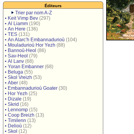
Éditeurs
Trier par nom A-Z
•
Keit Vimp Bev
(297)
•
Al Liamm
(190)
•
An Here
(136)
•
TES
(131)
•
An Alarc'h Embannadurioù
(104)
•
Mouladurioù Hor Yezh
(88)
•
Bannoù-Heol
(86)
•
Sav-Heol
(79)
•
Al Lanv
(68)
•
Yoran Embanner
(68)
•
Beluga
(55)
•
Skol Vreizh
(53)
•
Aber
(48)
•
Embannadurioù Goater
(30)
•
Hor Yezh
(25)
•
Dizale
(19)
•
Skrid
(16)
•
Lennomp
(15)
•
Coop Breizh
(13)
•
Timilenn
(13)
•
Delioù
(12)
•
Skol
(12)