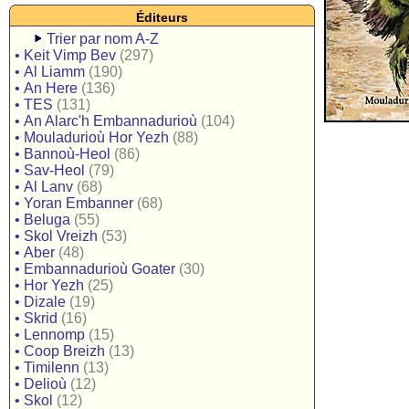
Éditeurs
Trier par nom A-Z
•
Keit Vimp Bev
(297)
•
Al Liamm
(190)
•
An Here
(136)
•
TES
(131)
•
An Alarc'h Embannadurioù
(104)
•
Mouladurioù Hor Yezh
(88)
•
Bannoù-Heol
(86)
•
Sav-Heol
(79)
•
Al Lanv
(68)
•
Yoran Embanner
(68)
•
Beluga
(55)
•
Skol Vreizh
(53)
•
Aber
(48)
•
Embannadurioù Goater
(30)
•
Hor Yezh
(25)
•
Dizale
(19)
•
Skrid
(16)
•
Lennomp
(15)
•
Coop Breizh
(13)
•
Timilenn
(13)
•
Delioù
(12)
•
Skol
(12)