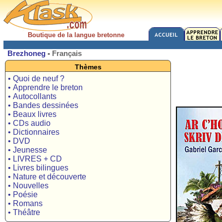
Boutique de la langue bretonne
Brezhoneg
-
Français
Thèmes
• Quoi de neuf ?
• Apprendre le breton
• Autocollants
• Bandes dessinées
• Beaux livres
• CDs audio
• Dictionnaires
• DVD
• Jeunesse
• LIVRES + CD
• Livres bilingues
• Nature et découverte
• Nouvelles
• Poésie
• Romans
• Théâtre