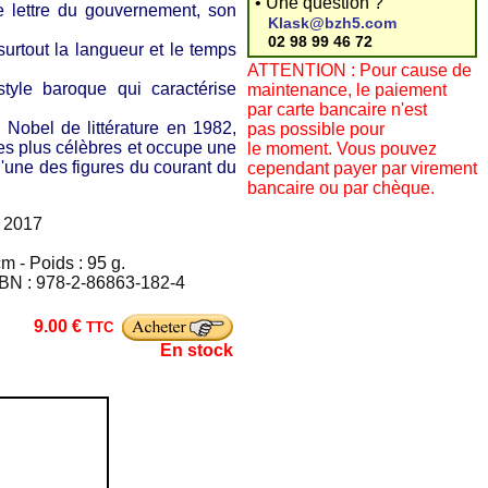
• Une question ?
re lettre du gouvernement, son
Klask@bzh5.com
02 98 99 46 72
 surtout la langueur et le temps
ATTENTION : Pour cause de
tyle baroque qui caractérise
maintenance, le paiement
par carte bancaire n'est
 Nobel de littérature en 1982,
pas possible pour
es plus célèbres et occupe une
le moment. Vous pouvez
t l'une des figures du courant du
cependant payer par virement
bancaire ou par chèque.
e 2017
m - Poids : 95 g.
SBN : 978-2-86863-182-4
9.00 €
TTC
En stock