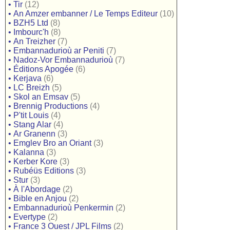
•
Tir
(12)
•
An Amzer embanner / Le Temps Editeur
(10)
•
BZH5 Ltd
(8)
•
Imbourc'h
(8)
•
An Treizher
(7)
•
Embannadurioù ar Peniti
(7)
•
Nadoz-Vor Embannadurioù
(7)
•
Éditions Apogée
(6)
•
Kerjava
(6)
•
LC Breizh
(5)
•
Skol an Emsav
(5)
•
Brennig Productions
(4)
•
P'tit Louis
(4)
•
Stang Alar
(4)
•
Ar Granenn
(3)
•
Emglev Bro an Oriant
(3)
•
Kalanna
(3)
•
Kerber Kore
(3)
•
Rubéüs Editions
(3)
•
Stur
(3)
•
À l'Abordage
(2)
•
Bible en Anjou
(2)
•
Embannadurioù Penkermin
(2)
•
Evertype
(2)
•
France 3 Ouest / JPL Films
(2)