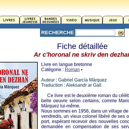
RECHERCHE
Fiche détaillée
Ar c'horonal ne skriv den dezha
Livre en langue bretonne
Catégorie :
Roman
•
Auteur : Gabriel García Márquez
Traduction : Aleksandr ar Gall
Ce livre est le deuxième roman du célèbr
belle oeuvre selon certains, comme Mari
Márquez lui-même.
Nous sommes en 1956, dans un village de 
vendredis, un vieux colonel libéré de ses o
port, espérant recevoir des nouvelles conc
demandée en compensation de ses servi