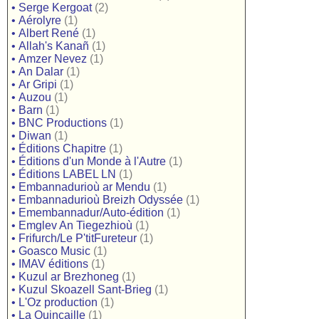
•
Serge Kergoat
(2)
•
Aérolyre
(1)
•
Albert René
(1)
•
Allah's Kanañ
(1)
•
Amzer Nevez
(1)
•
An Dalar
(1)
•
Ar Gripi
(1)
•
Auzou
(1)
•
Barn
(1)
•
BNC Productions
(1)
•
Diwan
(1)
•
Éditions Chapitre
(1)
•
Éditions d'un Monde à l'Autre
(1)
•
Éditions LABEL LN
(1)
•
Embannadurioù ar Mendu
(1)
•
Embannadurioù Breizh Odyssée
(1)
•
Emembannadur/Auto-édition
(1)
•
Emglev An Tiegezhioù
(1)
•
Frifurch/Le P'titFureteur
(1)
•
Goasco Music
(1)
•
IMAV éditions
(1)
•
Kuzul ar Brezhoneg
(1)
•
Kuzul Skoazell Sant-Brieg
(1)
•
L'Oz production
(1)
•
La Quincaille
(1)