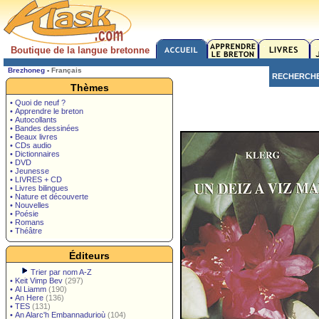
Boutique de la langue bretonne
Brezhoneg
-
Français
RECHERCH
Thèmes
• Quoi de neuf ?
• Apprendre le breton
• Autocollants
• Bandes dessinées
• Beaux livres
• CDs audio
• Dictionnaires
• DVD
• Jeunesse
• LIVRES + CD
• Livres bilingues
• Nature et découverte
• Nouvelles
• Poésie
• Romans
• Théâtre
Éditeurs
Trier par nom A-Z
•
Keit Vimp Bev
(297)
•
Al Liamm
(190)
•
An Here
(136)
•
TES
(131)
•
An Alarc'h Embannadurioù
(104)