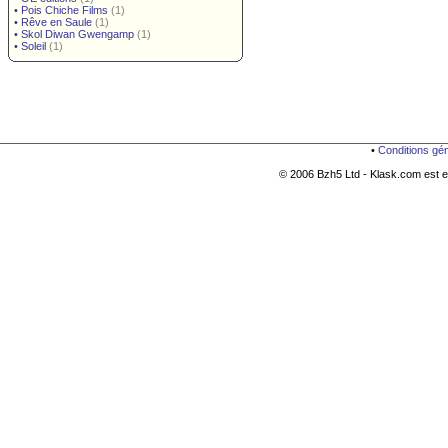
•
Pois Chiche Films
(1)
•
Rêve en Saule
(1)
•
Skol Diwan Gwengamp
(1)
•
Soleil
(1)
•
Conditions gé
© 2006 Bzh5 Ltd - Klask.com est es