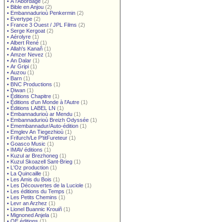
•
À l'Abordage
(2)
•
Bible en Anjou
(2)
•
Embannadurioù Penkermin
(2)
•
Evertype
(2)
•
France 3 Ouest / JPL Films
(2)
•
Serge Kergoat
(2)
•
Aérolyre
(1)
•
Albert René
(1)
•
Allah's Kanañ
(1)
•
Amzer Nevez
(1)
•
An Dalar
(1)
•
Ar Gripi
(1)
•
Auzou
(1)
•
Barn
(1)
•
BNC Productions
(1)
•
Diwan
(1)
•
Éditions Chapitre
(1)
•
Éditions d'un Monde à l'Autre
(1)
•
Éditions LABEL LN
(1)
•
Embannadurioù ar Mendu
(1)
•
Embannadurioù Breizh Odyssée
(1)
•
Emembannadur/Auto-édition
(1)
•
Emglev An Tiegezhioù
(1)
•
Frifurch/Le P'titFureteur
(1)
•
Goasco Music
(1)
•
IMAV éditions
(1)
•
Kuzul ar Brezhoneg
(1)
•
Kuzul Skoazell Sant-Brieg
(1)
•
L'Oz production
(1)
•
La Quincaille
(1)
•
Les Amis du Bois
(1)
•
Les Découvertes de la Luciole
(1)
•
Les éditions du Temps
(1)
•
Les Petits Chemins
(1)
•
Levr an Arzhez
(1)
•
Lionel Buannic Krouiñ
(1)
•
Mignoned Anjela
(1)
•
OE éditions
(1)