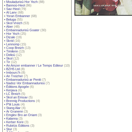
•
Mouladurioù Hor Yezh
(88)
•
Bannoù-Heol
(86)
•
Sav-Heol
(79)
•
Al Lanv
(68)
•
Yoran Embanner
(68)
•
Beluga
(55)
•
Skol Vreizh
(53)
•
Aber
(48)
•
Embannadurioù Goater
(30)
•
Hor Yezh
(25)
•
Dizale
(19)
•
Skrid
(16)
•
Lennomp
(15)
•
Coop Breizh
(13)
•
Timilenn
(13)
•
Delioù
(12)
•
Skol
(12)
•
Tir
(12)
•
An Amzer embanner / Le Temps Editeur
(10)
•
BZH5 Ltd
(8)
•
Imbourc'h
(8)
•
An Treizher
(7)
•
Embannadurioù ar Peniti
(7)
•
Nadoz-Vor Embannadurioù
(7)
•
Éditions Apogée
(6)
•
Kerjava
(6)
•
LC Breizh
(5)
•
Skol an Emsav
(5)
•
Brennig Productions
(4)
•
P'tit Louis
(4)
•
Stang Alar
(4)
•
Ar Granenn
(3)
•
Emglev Bro an Oriant
(3)
•
Kalanna
(3)
•
Kerber Kore
(3)
•
Rubéüs Editions
(3)
•
Stur
(3)