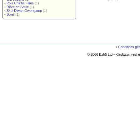
•
Pois Chiche Films
(1)
•
Rêve en Saule
(1)
•
Skol Diwan Gwengamp
(1)
•
Soleil
(1)
•
Conditions gé
© 2006 Bzh5 Ltd - Klask.com est es