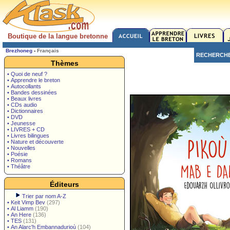
Boutique de la langue bretonne
Brezhoneg
-
Français
RECHERCH
Thèmes
• Quoi de neuf ?
• Apprendre le breton
• Autocollants
• Bandes dessinées
• Beaux livres
• CDs audio
• Dictionnaires
• DVD
• Jeunesse
• LIVRES + CD
• Livres bilingues
• Nature et découverte
• Nouvelles
• Poésie
• Romans
• Théâtre
Éditeurs
Trier par nom A-Z
•
Keit Vimp Bev
(297)
•
Al Liamm
(190)
•
An Here
(136)
•
TES
(131)
•
An Alarc'h Embannadurioù
(104)