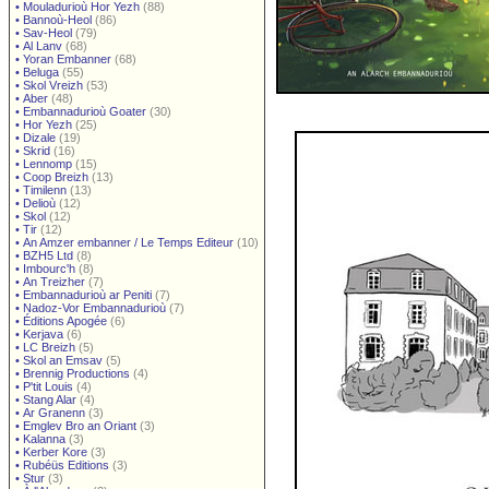
•
Mouladurioù Hor Yezh
(88)
•
Bannoù-Heol
(86)
•
Sav-Heol
(79)
•
Al Lanv
(68)
•
Yoran Embanner
(68)
•
Beluga
(55)
•
Skol Vreizh
(53)
•
Aber
(48)
•
Embannadurioù Goater
(30)
•
Hor Yezh
(25)
•
Dizale
(19)
•
Skrid
(16)
•
Lennomp
(15)
•
Coop Breizh
(13)
•
Timilenn
(13)
•
Delioù
(12)
•
Skol
(12)
•
Tir
(12)
•
An Amzer embanner / Le Temps Editeur
(10)
•
BZH5 Ltd
(8)
•
Imbourc'h
(8)
•
An Treizher
(7)
•
Embannadurioù ar Peniti
(7)
•
Nadoz-Vor Embannadurioù
(7)
•
Éditions Apogée
(6)
•
Kerjava
(6)
•
LC Breizh
(5)
•
Skol an Emsav
(5)
•
Brennig Productions
(4)
•
P'tit Louis
(4)
•
Stang Alar
(4)
•
Ar Granenn
(3)
•
Emglev Bro an Oriant
(3)
•
Kalanna
(3)
•
Kerber Kore
(3)
•
Rubéüs Editions
(3)
•
Stur
(3)