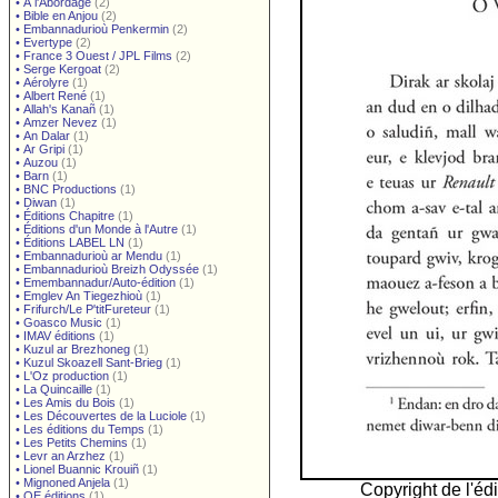
•
À l'Abordage
(2)
•
Bible en Anjou
(2)
•
Embannadurioù Penkermin
(2)
•
Evertype
(2)
•
France 3 Ouest / JPL Films
(2)
•
Serge Kergoat
(2)
•
Aérolyre
(1)
•
Albert René
(1)
•
Allah's Kanañ
(1)
•
Amzer Nevez
(1)
•
An Dalar
(1)
•
Ar Gripi
(1)
•
Auzou
(1)
•
Barn
(1)
•
BNC Productions
(1)
•
Diwan
(1)
•
Éditions Chapitre
(1)
•
Éditions d'un Monde à l'Autre
(1)
•
Éditions LABEL LN
(1)
•
Embannadurioù ar Mendu
(1)
•
Embannadurioù Breizh Odyssée
(1)
•
Emembannadur/Auto-édition
(1)
•
Emglev An Tiegezhioù
(1)
•
Frifurch/Le P'titFureteur
(1)
•
Goasco Music
(1)
•
IMAV éditions
(1)
•
Kuzul ar Brezhoneg
(1)
•
Kuzul Skoazell Sant-Brieg
(1)
•
L'Oz production
(1)
•
La Quincaille
(1)
•
Les Amis du Bois
(1)
•
Les Découvertes de la Luciole
(1)
•
Les éditions du Temps
(1)
•
Les Petits Chemins
(1)
•
Levr an Arzhez
(1)
•
Lionel Buannic Krouiñ
(1)
•
Mignoned Anjela
(1)
Copyright de l'édi
•
OE éditions
(1)