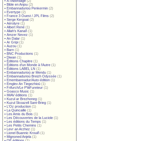
•
À l'Abordage
(2)
•
Bible en Anjou
(2)
•
Embannadurioù Penkermin
(2)
•
Evertype
(2)
•
France 3 Ouest / JPL Films
(2)
•
Serge Kergoat
(2)
•
Aérolyre
(1)
•
Albert René
(1)
•
Allah's Kanañ
(1)
•
Amzer Nevez
(1)
•
An Dalar
(1)
•
Ar Gripi
(1)
•
Auzou
(1)
•
Barn
(1)
•
BNC Productions
(1)
•
Diwan
(1)
•
Éditions Chapitre
(1)
•
Éditions d'un Monde à l'Autre
(1)
•
Éditions LABEL LN
(1)
•
Embannadurioù ar Mendu
(1)
•
Embannadurioù Breizh Odyssée
(1)
•
Emembannadur/Auto-édition
(1)
•
Emglev An Tiegezhioù
(1)
•
Frifurch/Le P'titFureteur
(1)
•
Goasco Music
(1)
•
IMAV éditions
(1)
•
Kuzul ar Brezhoneg
(1)
•
Kuzul Skoazell Sant-Brieg
(1)
•
L'Oz production
(1)
•
La Quincaille
(1)
•
Les Amis du Bois
(1)
•
Les Découvertes de la Luciole
(1)
•
Les éditions du Temps
(1)
•
Les Petits Chemins
(1)
•
Levr an Arzhez
(1)
•
Lionel Buannic Krouiñ
(1)
•
Mignoned Anjela
(1)
•
OE éditions
(1)