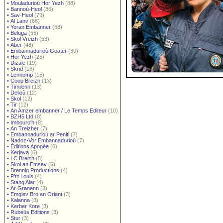
•
Mouladurioù Hor Yezh
(88)
•
Bannoù-Heol
(86)
•
Sav-Heol
(79)
•
Al Lanv
(68)
•
Yoran Embanner
(68)
•
Beluga
(55)
•
Skol Vreizh
(53)
•
Aber
(48)
•
Embannadurioù Goater
(30)
•
Hor Yezh
(25)
•
Dizale
(19)
•
Skrid
(16)
•
Lennomp
(15)
•
Coop Breizh
(13)
•
Timilenn
(13)
•
Delioù
(12)
•
Skol
(12)
•
Tir
(12)
•
An Amzer embanner / Le Temps Editeur
(10)
•
BZH5 Ltd
(8)
•
Imbourc'h
(8)
•
An Treizher
(7)
•
Embannadurioù ar Peniti
(7)
•
Nadoz-Vor Embannadurioù
(7)
•
Éditions Apogée
(6)
•
Kerjava
(6)
•
LC Breizh
(5)
•
Skol an Emsav
(5)
•
Brennig Productions
(4)
•
P'tit Louis
(4)
•
Stang Alar
(4)
•
Ar Granenn
(3)
•
Emglev Bro an Oriant
(3)
•
Kalanna
(3)
•
Kerber Kore
(3)
•
Rubéüs Editions
(3)
•
Stur
(3)