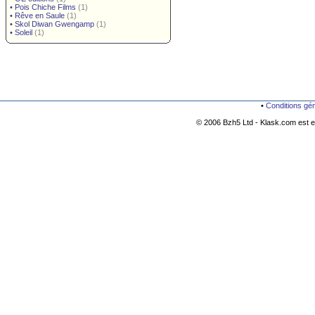
•
Pois Chiche Films
(1)
•
Rêve en Saule
(1)
•
Skol Diwan Gwengamp
(1)
•
Soleil
(1)
•
Conditions gé
© 2006 Bzh5 Ltd - Klask.com est es