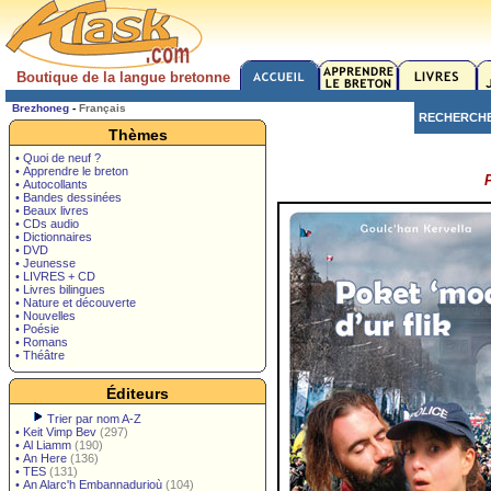
Boutique de la langue bretonne
Brezhoneg
-
Français
RECHERCH
Thèmes
• Quoi de neuf ?
• Apprendre le breton
P
• Autocollants
• Bandes dessinées
• Beaux livres
• CDs audio
• Dictionnaires
• DVD
• Jeunesse
• LIVRES + CD
• Livres bilingues
• Nature et découverte
• Nouvelles
• Poésie
• Romans
• Théâtre
Éditeurs
Trier par nom A-Z
•
Keit Vimp Bev
(297)
•
Al Liamm
(190)
•
An Here
(136)
•
TES
(131)
•
An Alarc'h Embannadurioù
(104)